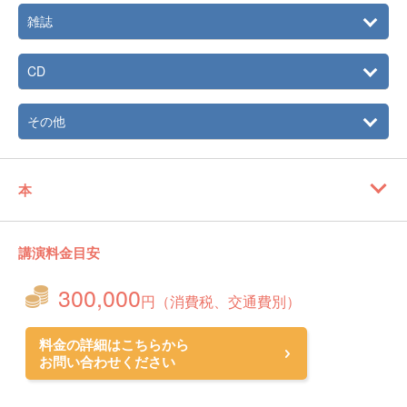
9月、東京スカイツリープラネタリウム「天空」（コニカミ
雑誌
ノルタ）｢フィンランド～オーロラの詩｣（上映番組）にて
｢Gifts from Angels｣（歌・作曲・編曲）楽曲提供。（～
2015年3月）
CD
10月、スターデジオ・音妃監修チャンネルスタート。【リ
ラックスサウンド/441ch】【癒しの音楽/481ch】
その他
2015年
1月、楽園の舞DVD＆わの舞CDブック（千賀一生著）にて
天の舞BGM提供。
3月、『ハートの扉を開く倍音CDブック』（音妃著・ヒカ
ルランド）発売 。
本
8月・9月、「関口知宏のヨーロッパ鉄道の旅」NHK BSプレ
ミアム主題歌「Break Free」（音妃／歌、作詞作曲）
講演料金目安
300,000
円（消費税、交通費別）
料金の詳細はこちらから
お問い合わせください