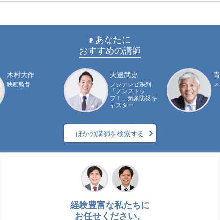
あなたに
おすすめの講師
木村大作
天達武史
青
映画監督
フジテレビ系列
ス
「ノンストッ
プ！」気象防災キ
ャスター
ほかの講師を検索する
経験豊富な私たちに
お任せください。