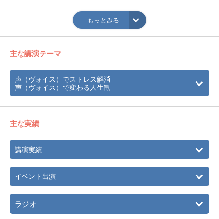
2009年
3月、CDアルバム「スカラベ」をリリース。
もっとみる
2010年
ネパールにてCD｢Ｗａ－Ｏｍ｣発売。ダライ・ラマの集会な
どで幅広くシンギングボウルの演奏活動をしているサンタ
氏の作品に、ボイスパフォーマンス参加。
主な講演テーマ
2012年
4月、声の力が脳波を変える・全てが叶う！『倍音セラピー
CDブック』（音妃著・BAB出版）が全国書店にて発売。好
声（ヴォイス）でストレス解消
評につき11刷目の重版。
声（ヴォイス）で変わる人生観
7月、下田FMでパーソナリティーを務める。（～2012年8
月）
11月、池袋サンシャイン、ヒーリングプラネタリウム（コ
ニカミノルタ）｢フィンランド～オーロラの詩｣上映番組に
主な実績
て、｢Gifts from Angels｣（作詞・作曲・編曲・唄）楽曲提
供。（～2013年6月）
講演実績
2013年
10月、『倍音ヒーリングCDブック』（音妃著・マキノ出
版）全国書店にて発売。
12月、世田谷プラネタリウムにて楽曲提供 （～2014年3
イベント出演
月）。
2014年
7月、オーストラリアにて初海外コンサート＆ワークショッ
ラジオ
プ開催 。