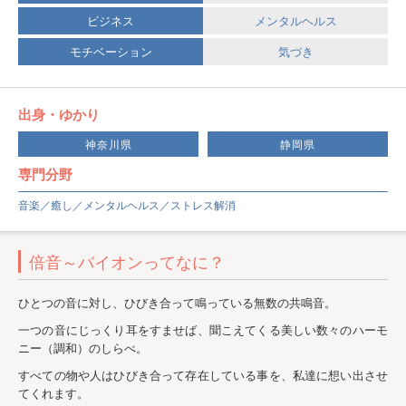
ビジネス
メンタルヘルス
モチベーション
気づき
出身・ゆかり
神奈川県
静岡県
専門分野
音楽／癒し／メンタルヘルス／ストレス解消
倍音～バイオンってなに？
ひとつの音に対し、ひびき合って鳴っている無数の共鳴音。
一つの音にじっくり耳をすませば、聞こえてくる美しい数々のハーモ
ニー（調和）のしらべ。
すべての物や人はひびき合って存在している事を、私達に想い出させ
てくれます。