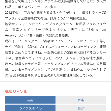
集会などで幅広くシンギングボウルの演奏活動をしているサンタ氏の
作品に、ボイスパフォーマンス参加。
2012年4月、声の力が脳波を変える・全てが叶う！『倍音セラピーCD
ブック』が全国書店にて発売。好評につき11刷目の重版。
池袋サンシャインヒーリングプラネタリウム、世田谷プラネタリウ
ム、東京スカイツリープラネタリウム「天空」にて｢Gifts from
Angels｣（歌・作曲・編曲）未発売楽曲提供。
現在は、ヒーリングハープ奏者やフィンドフォーンのピアニスト等と
ライブ活動や、CDへのヴォイスパフォーマンスレコーディング、即興
演奏を含めたコラボ活動、一般的な癒しの楽曲をお届けするコンサー
トや、倍音声＆ヴォイスセラピーのワークショップを各地で展開。
数々の健康＆セラピー系、ヒーリング＆スピリチャル系雑誌に多数掲
載。エンターテイメントとしての｢音楽｣と、波動やエネルギーとして
の｢音楽｣の融合をめざし音楽の新たな可能性を開拓している。
講演ジャンル
芸能
音楽
ライフスタイル
美容