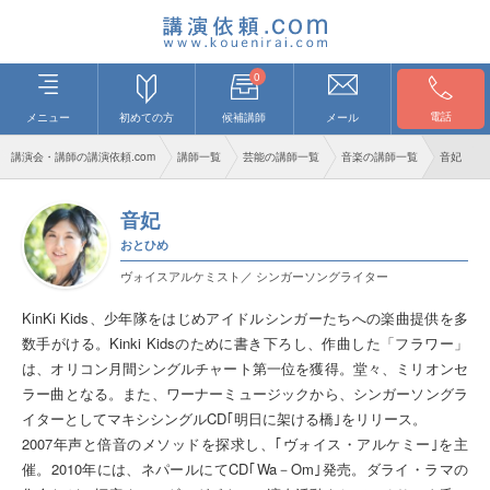
0
電話
メニュー
初めての方
候補講師
メール
講演会・講師の講演依頼.com
講師一覧
芸能の講師一覧
音楽の講師一覧
音妃
音妃
おとひめ
ヴォイスアルケミスト／ シンガーソングライター
KinKi Kids、少年隊をはじめアイドルシンガーたちへの楽曲提供を多
数手がける。Kinki Kidsのために書き下ろし、作曲した「フラワー」
は、オリコン月間シングルチャート第一位を獲得。堂々、ミリオンセ
ラー曲となる。また、ワーナーミュージックから、シンガーソングラ
イターとしてマキシシングルCD｢明日に架ける橋｣をリリース。
2007年声と倍音のメソッドを探求し、｢ヴォイス・アルケミー｣を主
催。2010年には、ネパールにてCD｢Wa－Om｣発売。ダライ・ラマの