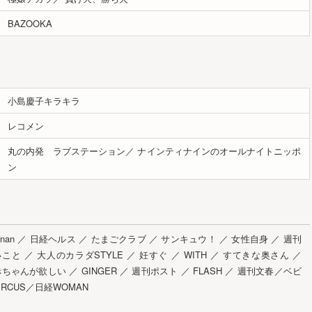
BAZOOKA
小島慶子キラキラ
レコメン
丸の内発 ラブステーション
／
ナインティナインのオールナイトニッポ
ン
nan
／
日経ヘルス
／
たまごクラブ
／
サンキュウ！
／
女性自身
／
週刊
いこと
／
大人のカラダSTYLE
／
妊すぐ
／
WITH
／
すてきな奥さん
／
ちゃんが欲しい
／
GINGER
／
週刊ポスト
／
FLASH
／
週刊文春／ベビ
RCUS／日経WOMAN