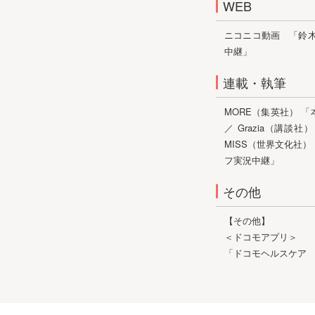
WEB
ニコニコ動画 「鈴
中継」
連載・執筆
MORE（集英社） 
／
Grazia（講談
MISS（世界文化社）
フ実況中継」
その他
【その他】
＜ドコモアプリ＞
「ドコモヘルスケア