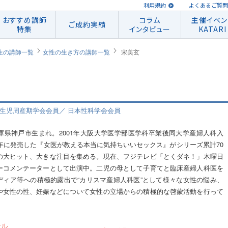
利用規約
よくあるご質問
おすすめ講師
コラム
主催イベン
ご成約実績
特集
インタビュー
KATARI
生の講師一覧
女性の生き方の講師一覧
宋美玄
新生児周産期学会会員／ 日本性科学会会員
年兵庫県神戸市生まれ。2001年大阪大学医学部医学科卒業後同大学産婦人科入
10年に発売した『女医が教える本当に気持ちいいセックス』がシリーズ累計70
の大ヒット、大きな注目を集める。現在、フジテレビ「とくダネ！」木曜日
ーコメンテーターとして出演中。二児の母として子育てと臨床産婦人科医を
ディア等への積極的露出で“カリスマ産婦人科医”として様々な女性の悩み、
や女性の性、妊娠などについて女性の立場からの積極的な啓蒙活動を行って
ンル