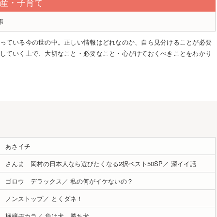
産・子育て
康
っている今の世の中。正しい情報はどれなのか、自ら見分けることが必要
していく上で、大切なこと・必要なこと・心がけておくべきことをわかり
あさイチ
さんま 岡村の日本人なら選びたくなる2択ベスト50SP
／
深イイ話
ゴロウ デラックス
／
私の何がイケないの？
ノンストップ
／
とくダネ！
極嬢ヂカラ
／
負け犬、勝ち犬