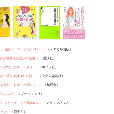
出産パーフェクトBOOK...』
（メタモル出版）
は眉唾 (講談社+α新書)』
（講談社）
のだ! 妊娠・出産 (...』
（ポプラ社）
齢出産の真実 (中公新...』
（中央公論新社）
お願い―妊娠・出産の心...』
（無双舎）
産してみた』
（ブックマン社）
っとイケちゃうSexレ...』
（マガジンハウス）
いたい』
（幻冬舎）