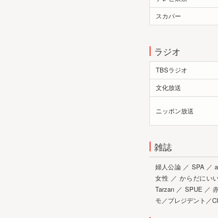
スカパー
ラジオ
TBSラジオ
文化放送
ニッポン放送
雑誌
婦人公論
／
SPA
／
a
女性
／
からだにい
Tarzan
／
SPUE
／
赤
モ／プレジデント／CI