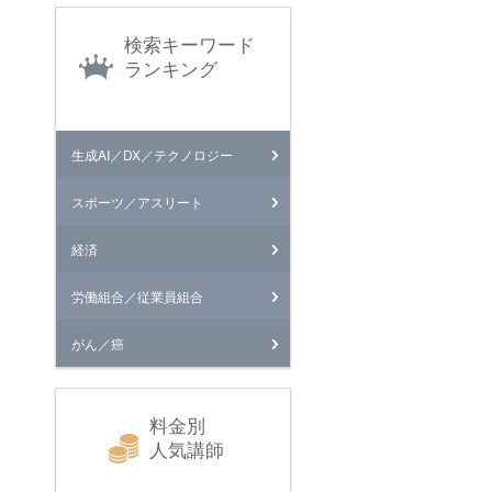
検索キーワード
ランキング
生成AI／DX／テクノロジー
スポーツ／アスリート
経済
労働組合／従業員組合
がん／癌
料金別
人気講師