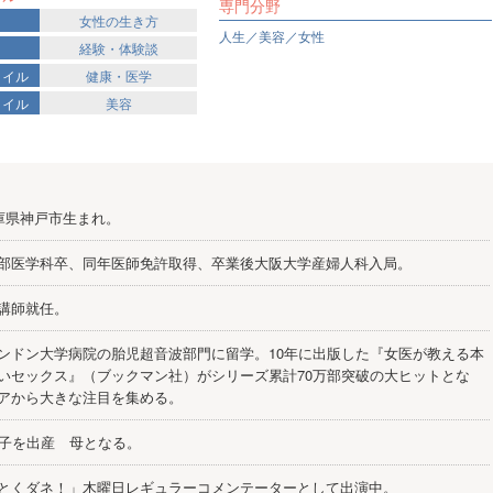
専門分野
女性の生き方
人生／美容／女性
経験・体験談
タイル
健康・医学
タイル
美容
兵庫県神戸市生まれ。
部医学科卒、同年医師免許取得、卒業後大阪大学産婦人科入局。
講師就任。
ンドン大学病院の胎児超音波部門に留学。10年に出版した『女医が教える本
いセックス』（ブックマン社）がシリーズ累計70万部突破の大ヒットとな
アから大きな注目を集める。
の子を出産 母となる。
とくダネ！」木曜日レギュラーコメンテーターとして出演中。