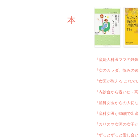
本
『産婦人科医ママの妊娠・
『女のカラダ、悩みの9割
『女医が教える これでいい
『内診台から覗いた - 高
『産科女医からの大切な
『産科女医が35歳で出
『カリスマ女医の女子がも
『ずっとずっと愛し合