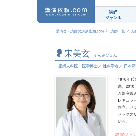
講師
ジャンル
講演会・講師の講演依頼.com
講師一覧
人
宋美玄
そんみひょん
産婦人科医 医学博士／ 性科学者／ 日本
1976
局。20
万部突破
レギュラ
両立、メ
セックス
いる。
講演ジャ