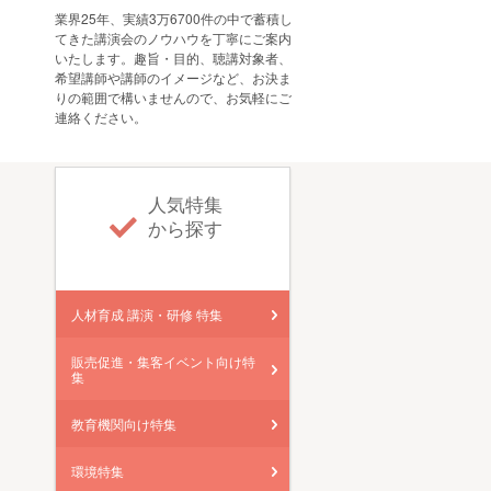
業界25年、実績3万6700件の中で蓄積し
てきた講演会のノウハウを丁寧にご案内
いたします。趣旨・目的、聴講対象者、
希望講師や講師のイメージなど、お決ま
りの範囲で構いませんので、お気軽にご
連絡ください。
人気特集
から探す
人材育成 講演・研修 特集
販売促進・集客イベント向け特
集
教育機関向け特集
環境特集