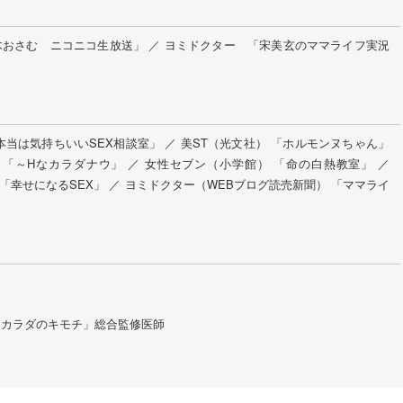
木おさむ ニコニコ生放送」
／
ヨミドクター 「宋美玄のママライフ実況
「本当は気持ちいいSEX相談室」
／
美ST（光文社） 「ホルモンヌちゃん」
社） 「～Hなカラダナウ」
／
女性セブン（小学館） 「命の白熱教室」
／
 「幸せになるSEX」
／
ヨミドクター（WEBブログ読売新聞） 「ママライ
 カラダのキモチ」総合監修医師