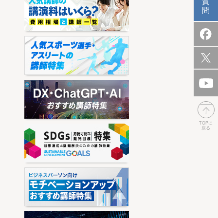
質
問
TOPに
戻る