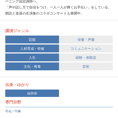
ーニング認定講師へ。
「声や話し方で自信をつけ、一人一人が輝くお手伝い」をしている。
朗読と楽器の生演奏のコラボコンサートも展開中。
講演ジャンル
芸能
俳優・声優
人材育成・研修
コミュニケーション
人生
経験・体験談
文化・教養
芸術
出身・ゆかり
福岡県
専門分野
司会／印象