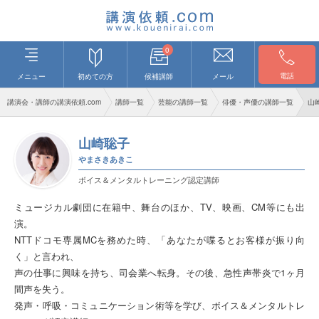
0
電話
メニュー
初めての方
候補講師
メール
講演会・講師の講演依頼.com
講師一覧
芸能の講師一覧
俳優・声優の講師一覧
山
山崎聡子
やまさきあきこ
ボイス＆メンタルトレーニング認定講師
ミュージカル劇団に在籍中、舞台のほか、TV、映画、CM等にも出
演。
NTTドコモ専属MCを務めた時、「あなたが喋るとお客様が振り向
く」と言われ、
声の仕事に興味を持ち、司会業へ転身。その後、急性声帯炎で1ヶ月
間声を失う。
発声・呼吸・コミュニケーション術等を学び、ボイス＆メンタルトレ