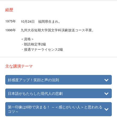
経歴
1975年
10月24日 福岡県生まれ。
1996年
九州大谷短期大学国文学科演劇放送コース卒業。
＜資格＞
・朗読検定準2級
・接遇マナーライセンス2級
主な講演テーマ
好感度アップ！笑顔と声の法則
日本語がもたらした現代人の悲劇
第一印象は6秒で決まる！ ～＜感じがいい人＞と思われる
コツ～