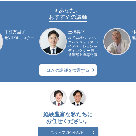
あなたに
おすすめの講師
牛窪万里子
土橋昇平
林
元NHKキャスター
株式会社ぺルソン
落
エバンジェリスト/
イノベーション室
ディレクター 兼
営業部上級専門職
ほかの講師を検索する
経験豊富な私たちに
お任せください。
スタッフ紹介をみる