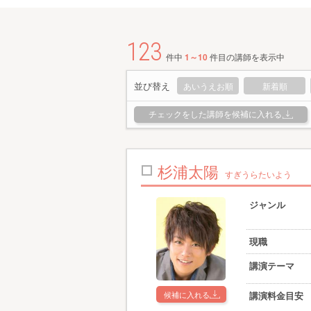
123
件中
1～10
件目の講師を表示中
並び替え
あいうえお順
新着順
チェックをした講師を候補に入れる
杉浦太陽
すぎうらたいよう
ジャンル
現職
講演テーマ
候補に入れる
講演料金目安