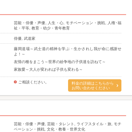
芸能・俳優・声優, 人生・心, モチベーション・挑戦, 人権･福
祉・平等, 教育・幼少・青年教育
俳優, 武道家
藤岡道場～武士道の精神を学ぶ・生かされし我が命に感謝せ
よ！～
友情の種をまこう～世界の紛争地の子供達を訪ねて～
家族愛～大人が変われば子供も変わる～
ご相談ください。
料金の詳細はこちらから
お問い合わせください
芸能・俳優・声優, 芸能・タレント, ライフスタイル・旅, モチ
ベーション・挑戦, 文化・教養・世界文化