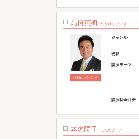
高橋英樹
たかはしひでき
ジャンル
現職
講演テーマ
候補に入れる
講演料金目安
本名陽子
ほんなようこ