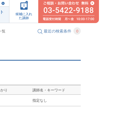
0
ト
候補に入れ
た講師
最近の検索条件
0
一覧
ゆかり
講師名・キーワード
し
指定なし