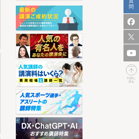
質
問
TOPに
戻る