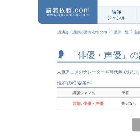
講師
ジャンル
講演会・講師の講演依頼.com
講師一覧
芸
「俳優・声優」の
人気アニメのナレーターや時代劇でおなじ
現在の検索条件
講演ジャンル
予算
芸能, 俳優・声優
指定なし