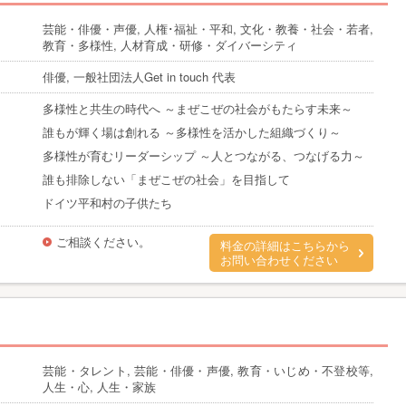
芸能・俳優・声優, 人権･福祉・平和, 文化・教養・社会・若者,
教育・多様性, 人材育成・研修・ダイバーシティ
俳優, 一般社団法人Get in touch 代表
多様性と共生の時代へ ～まぜこぜの社会がもたらす未来～
誰もが輝く場は創れる ～多様性を活かした組織づくり～
多様性が育むリーダーシップ ～人とつながる、つなげる力～
誰も排除しない「まぜこぜの社会」を目指して
ドイツ平和村の子供たち
ご相談ください。
料金の詳細はこちらから
お問い合わせください
芸能・タレント, 芸能・俳優・声優, 教育・いじめ・不登校等,
人生・心, 人生・家族