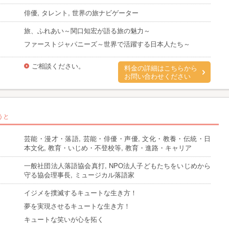
俳優, タレント, 世界の旅ナビゲーター
旅、ふれあい～関口知宏が語る旅の魅力～
ファーストジャパニーズ～世界で活躍する日本人たち～
ご相談ください。
料金の詳細はこちらから
お問い合わせください
うと
芸能・漫才・落語, 芸能・俳優・声優, 文化・教養・伝統・日
本文化, 教育・いじめ・不登校等, 教育・進路・キャリア
一般社団法人落語協会真打, NPO法人子どもたちをいじめから
守る協会理事長, ミュージカル落語家
イジメを撲滅するキュートな生き方！
夢を実現させるキュートな生き方！
キュートな笑いが心を拓く