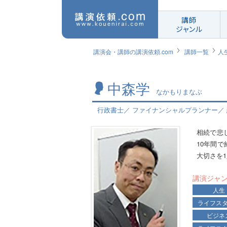
講師
ジャンル
講演会・講師の講演依頼.com
講師一覧
人
中森学
なかもりまなぶ
行政書士／ ファイナンシャルプランナー／
相続で悲
10年間
大切さを
講演ジャ
人生
ライフス
ビジネ