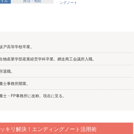
タイル
終活・相続
ングノート
坂戸高等学校卒業。
生物産業学部産業経営学科卒業。網走商工会議所入職。
所退職。
書士事務所開業。
書士・FP事務所に改称。現在に至る。
ッキリ解決！エンディングノート活用術