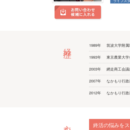
ライフス
経歴
1989年
筑波大学附属
1993年
東京農業大学
2003年
網走商工会議
2007年
なかもり行政
2012年
なかもり行政
終活の悩みをス