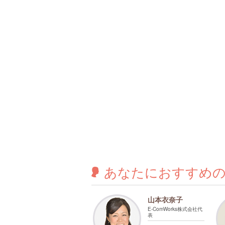
あなたに
おすすめ
山本衣奈子
E-ComWorks株式会社代
表