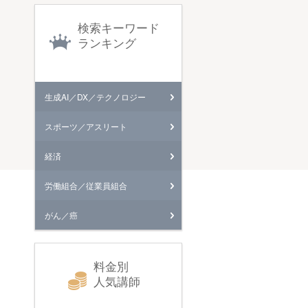
検索キーワード
ランキング
生成AI／DX／テクノロジー
スポーツ／アスリート
経済
労働組合／従業員組合
がん／癌
料金別
人気講師