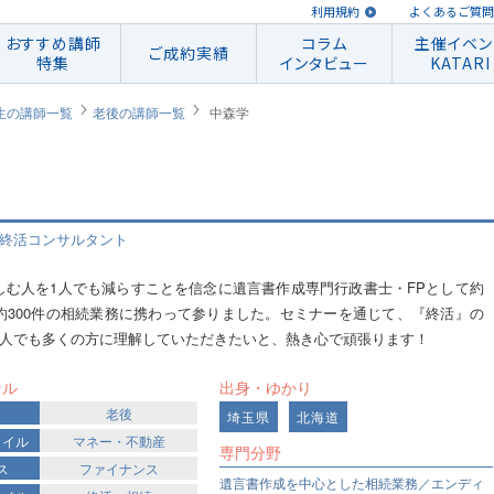
利用規約
よくあるご質問
おすすめ講師
コラム
主催イベン
ご成約実績
特集
インタビュー
KATARI
生の講師一覧
老後の講師一覧
中森学
 終活コンサルタント
しむ人を1人でも減らすことを信念に遺言書作成専門行政書士・FPとして約
で約300件の相続業務に携わって参りました。セミナーを通じて、『終活』の
1人でも多くの方に理解していただきたいと、熱き心で頑張ります！
ンル
出身・ゆかり
老後
埼玉県
北海道
タイル
マネー・不動産
専門分野
ス
ファイナンス
遺言書作成を中心とした相続業務／エンディ