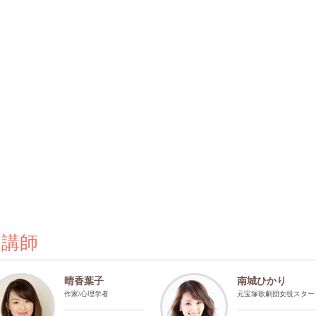
の講師
晴香葉子
南城ひかり
作家/心理学者
元宝塚歌劇団女役スター