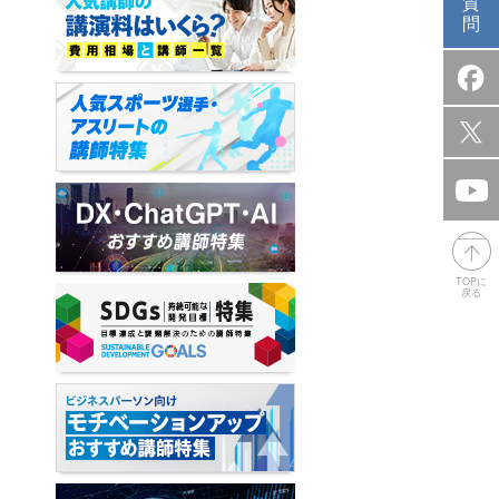
質
問
TOPに
戻る