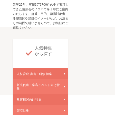
業界25年、実績3万6700件の中で蓄積し
てきた講演会のノウハウを丁寧にご案内
いたします。趣旨・目的、聴講対象者、
希望講師や講師のイメージなど、お決ま
りの範囲で構いませんので、お気軽にご
連絡ください。
人気特集
から探す
人材育成 講演・研修 特集
販売促進・集客イベント向け特
集
教育機関向け特集
環境特集