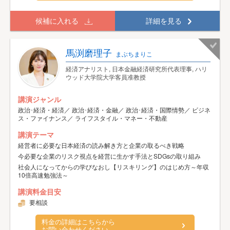
候補に入れる
詳細を見る
馬渕磨理子
まぶちまりこ
経済アナリスト, 日本金融経済研究所代表理事, ハリ
ウッド大学院大学客員准教授
講演ジャンル
政治･経済・経済／ 政治･経済・金融／ 政治･経済・国際情勢／ ビジネ
ス・ファイナンス／ ライフスタイル・マネー・不動産
講演テーマ
経営者に必要な日本経済の読み解き方と企業の取るべき戦略
今必要な企業のリスク視点を経営に生かす手法とSDGsの取り組み
社会人になってからの学びなおし【リスキリング】のはじめ方～年収
10倍高速勉強法～
講演料金目安
要相談
料金の詳細はこちらから
お問い合わせください