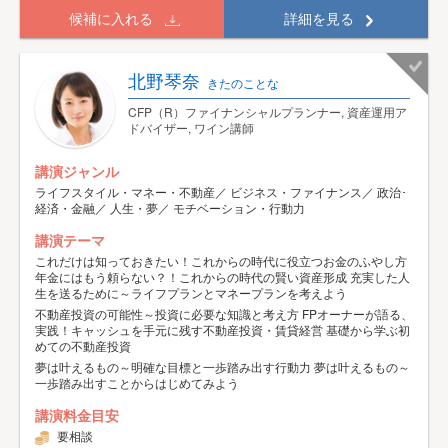
候補に入れる
詳細を見る
北野琴奈
きたのことな
CFP（R）ファイナンシャルプランナー, 資産運用ア
ドバイザー, ワイン講師
講演ジャンル
ライフスタイル・マネー・不動産／ ビジネス・ファイナンス／ 政治･
経済・金融／ 人生・夢／ モチベーション・行動力
講演テーマ
これだけは知っておきたい！これからの時代に役立つお金のふやし方
年金にはもう頼らない？！これからの時代の賢い資産形成 充実した人
生を送るために～ライフプランとマネープランを考えよう
不動産投資の可能性～投資に必要な知識と考え方 FPオーナーが語る、
実践！キャッシュを手元に残す不動産投資・賃貸経営 基礎から学ぶ初
めての不動産投資
夢は叶えるもの～明確な目標と一歩踏み出す行動力 夢は叶えるもの～
一歩踏み出すことからはじめてみよう
講演料金目安
要相談