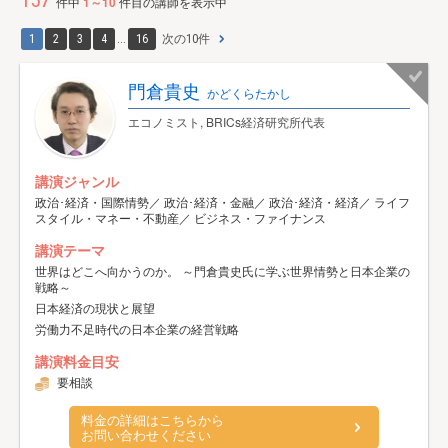
157
件中
1～10
件目の講師を表示中
1
2
3
4
...
16
次の10件
門倉貴史
かどくらたかし
エコノミスト, BRICs経済研究所代表
講演ジャンル
政治･経済・国際情勢／ 政治･経済・金融／ 政治･経済・経済／ ライフ
スタイル・マネー・不動産／ ビジネス・ファイナンス
講演テーマ
世界はどこへ向かうのか。 ～門倉貴史氏に学ぶ世界情勢と日本企業の
戦略～
日本経済の現状と展望
労働力不足時代の日本企業の経営戦略
講演料金目安
要相談
料金の詳細はこちらから
お問い合わせください