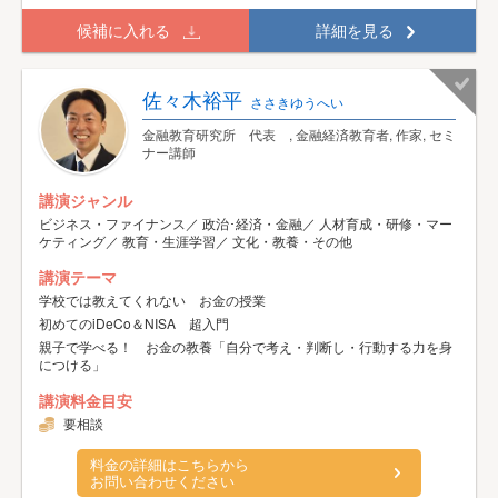
候補に入れる
詳細を見る
佐々木裕平
ささきゆうへい
金融教育研究所 代表 , 金融経済教育者, 作家, セミ
ナー講師
講演ジャンル
ビジネス・ファイナンス／ 政治･経済・金融／ 人材育成・研修・マー
ケティング／ 教育・生涯学習／ 文化・教養・その他
講演テーマ
学校では教えてくれない お金の授業
初めてのiDeCo＆NISA 超入門
親子で学べる！ お金の教養「自分で考え・判断し・行動する力を身
につける」
講演料金目安
要相談
料金の詳細はこちらから
お問い合わせください