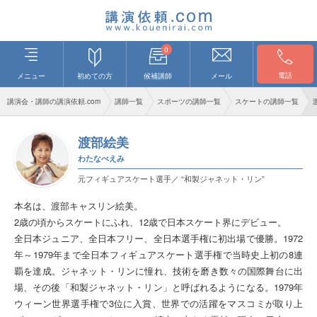
0
電話
メニュー
初めての方
候補講師
メール
講演会・講師の講演依頼.com
講師一覧
スポーツの講師一覧
スケートの講師一覧
渡部絵美
わたなべえみ
元フィギュアスケート選手／ “和製ジャネット・リン”
本名は、渡部キャスリン絵美。
2歳の頃からスケートにふれ、12歳で日本スケート界にデビュー。
全日本ジュニア、全日本フリー、全日本選手権に初出場で優勝。1972
年～1979年まで全日本フィギュアスケート選手権で当時史上初の8連
覇を達成。ジャネット・リンに憧れ、技術を磨き数々の国際舞台に出
場、その後「和製ジャネット・リン」と呼ばれるようになる。1979年
ウィーン世界選手権で3位に入賞、世界での活躍をマスコミが取り上