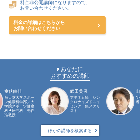
料金非公開講師になりますので、
お問い合わせください。
料金の詳細はこちらから
お問い合わせください
あなたに
おすすめの講師
室伏由佳
武田美保
山
順天堂大学スポー
アテネ五輪 シン
N
ツ健康科学部／大
クロナイズドスイ
者
学院スポーツ健康
ミング 銀メダリ
科学研究科 先任
スト
准教授
ほかの講師を検索する