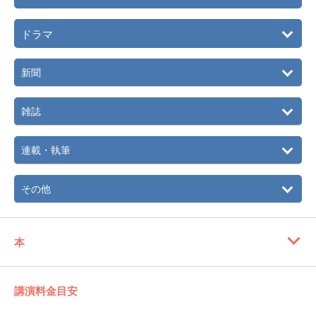
（2005年までの3シーズン）
2006年
『愛するスケートに何が起こったのか？』出版。
ドラマ
2007年
2月 「大分スケート教室」講師。
3月 世界フィギュアスケート選手権大会2007東京で報知新
新聞
聞に解説を実施。TV、雑誌にもコメント。
5月 「アマチュア交流全国スケート教室」（文部科学省後
援）を全国各地で実施。
雑誌
2008年
全国10会場に「スケート教室」を開催。
2月 毎日新聞社「毎日メトロポリタンアカデミー」にて講
連載・執筆
演。
現在、TV出演、地方自治体や企業へ講演、出演など全国を
その他
回っている。
また、「渡部絵美チャリティグルフコンペ」を開催し、財
団法人報知社会福祉事業団への寄付を毎年続けている。
本
講演料金目安