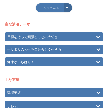
1979年
ウィーン世界選手権3位。日本人初のメダルを獲得。
もっとみる
1980年
レイクプラシッド冬季オリンピック6位入賞。
6月 引退。プロへ転向。
1991年
長野オリンピック招致活動に尽力。
主な講演テーマ
1992年
アルベールビル冬季オリンピックで解説を務める。
目標を持って頑張ることの大切さ
1994年
「オーロラからの日記」（読売新聞コラム）連載。
1998年
長野冬季オリンピックで平和大使（オリンピックアンバサ
一度限りの人生を自分らしく生きる！
ダー）に選ばれる。
1999年
新宿コマ劇場にて舞台デビュー。
健康がいちばん！
2000年
『40歳から美しく生きるためのダイエット』出版。
「ドトールコミュニティー」（ドトールショップ情報誌）
連載。
主な実績
2002年
ソルトレーク冬季オリンピックでコメンテーターを務め
る。
講演実績
2003年
アイススケートショー「クリスマスホリデー・イン・ニュ
ーヨーク」（東京ディズニーシー）をプロデュース。
テレビ