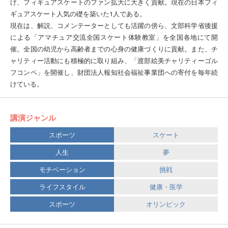
げ、フィギュアスケートのファン拡大に大きく貢献。現在の日本フィ
ギュアスケート人気の礎を築いた1人である。
現在は、解説、コメンテーターとしても活躍の傍ら、文部科学省後援
による「アマチュア交流全国スケート体験教室」を全国各地にて開
催。全国の幼児から高齢者までの心身の健康づくりに貢献。また、チ
ャリティー活動にも積極的に取り組み、「渡部絵美チャリティーゴル
フコンペ」を開催し、財団法人報知社会福祉事業団への寄付を毎年続
けている。
講演ジャンル
スポーツ
スケート
人生
夢
モチベーション
挑戦
ライフスタイル
健康・医学
スポーツ
オリンピック