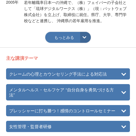
2005年
若年離職率日本一の沖縄で、（株）フェイバーの子会社と
して「琉球デジタルワークス（株）」（現：パットウェブ
株式会社）を立上げ、取締役に就任。県庁、大学、専門学
校などと連携し、 沖縄県の若年雇用を推進。
2010年
（株）フェイバー退職 勤務と並行して学んできた心理学
を生かし、ヒューマン・ギルドにて働く人のためのカウン
もっとみる
セリング業務および企業研修を開始。
主な講演テーマ
クレームの心理とカウンセリング手法による対応法
メンタルヘルス・セルフケア “自分自身を勇気づける方
法”
プレッシャーに打ち勝つ！感情のコントロールセミナー
女性管理・監督者研修