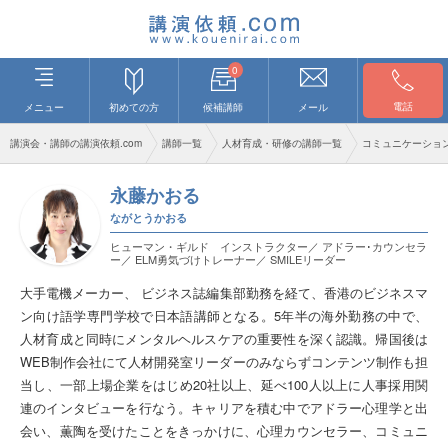
0
電話
メニュー
初めての方
候補講師
メール
講演会・講師の講演依頼.com
講師一覧
人材育成・研修の講師一覧
コミュニケーショ
永藤かおる
ながとうかおる
ヒューマン・ギルド インストラクター／ アドラー･カウンセラ
ー／ ELM勇気づけトレーナー／ SMILEリーダー
大手電機メーカー、 ビジネス誌編集部勤務を経て、香港のビジネスマ
ン向け語学専門学校で日本語講師となる。5年半の海外勤務の中で、
人材育成と同時にメンタルヘルスケアの重要性を深く認識。帰国後は
WEB制作会社にて人材開発室リーダーのみならずコンテンツ制作も担
当し、一部上場企業をはじめ20社以上、延べ100人以上に人事採用関
連のインタビューを行なう。キャリアを積む中でアドラー心理学と出
会い、薫陶を受けたことをきっかけに、心理カウンセラー、コミュニ