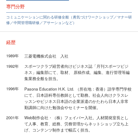
専門分野
コミュニケーションに関わる研修全般（勇気づけワークショップ／マナー研
修／中間管理職研修／アサーションなど）
経歴
1989年
三菱電機株式会社 入社
1992年
スポーツクラブ経営者向けビジネス誌「月刊スポーツビジ
ネス」編集部にて、取材、 原稿作成、編集、進行管理等編
集業務全般を担当。
1996年
Pasona Education H.K. Ltd. （所在地：香港）語学専門学校
にて、日本語科専任教師として勤務。社会人向けクラスレ
ッスンやビジネス日本語の企業派遣のかたわら日本人非常
勤講師に向けた勉強会やセミナーを開催。
2001年
Web制作会社・（株）フェイバー入社。人材開発室長とし
て人事、教育、総務、労務管理からネットショップ立ち上
げ、コンテンツ制作まで幅広く担当。