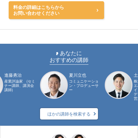
料金の詳細はこちらから
お問い合わせください
あなたに
おすすめの講師
進藤勇治
夏川立也
土
産業評論家 (セミ
コミュニケーショ
株
ナー講師、講演会
ン・プロデューサ
エ
講師)
ー
イ
デ
営
ほかの講師を検索する