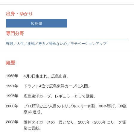
出身・ゆかり
広島県
専門分野
野球／人生／挑戦／努力／諦めない心／モチベーションアップ
経歴
1968年
4月3日生まれ。広島出身。
1991年
ドラフト4位で広島東洋カープに入団。
1995年
広島東洋カープ、レギュラーとして活躍。
2000年
プロ野球史上7人目のトリプルスリー(3割、30本塁打、30盗
塁)を達成。
2003年
阪神タイガースの一員となり、2003年・2005年にリーグ優
勝に貢献。