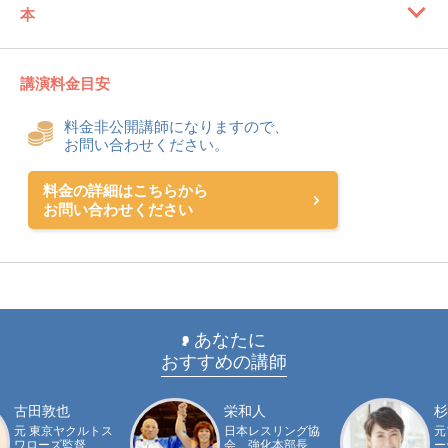
本
講演料金目安
料金非公開講師になりますので、
お問い合わせください。
料金の詳細はこちらから
お問い合わせください
あなたに
おすすめの講師
古田敦也
栄和人
杉
元 東京ヤクルトス
日本レスリング協
元
ワローズ監督
会 強化本部長
ー