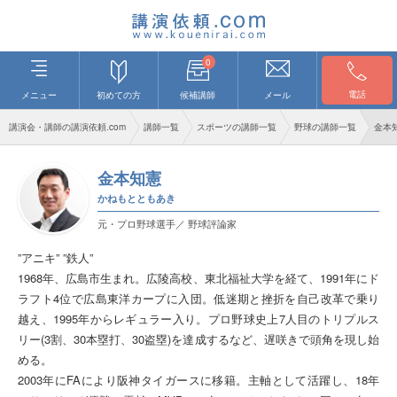
0
電話
メニュー
初めての方
候補講師
メール
講演会・講師の講演依頼.com
講師一覧
スポーツの講師一覧
野球の講師一覧
金本
金本知憲
かねもとともあき
元・プロ野球選手／ 野球評論家
”アニキ” ”鉄人”
1968年、広島市生まれ。広陵高校、東北福祉大学を経て、1991年にド
ラフト4位で広島東洋カープに入団。低迷期と挫折を自己改革で乗り
越え、1995年からレギュラー入り。プロ野球史上7人目のトリプルス
リー(3割、30本塁打、30盗塁)を達成するなど、遅咲きで頭角を現し始
める。
2003年にFAにより阪神タイガースに移籍。主軸として活躍し、18年