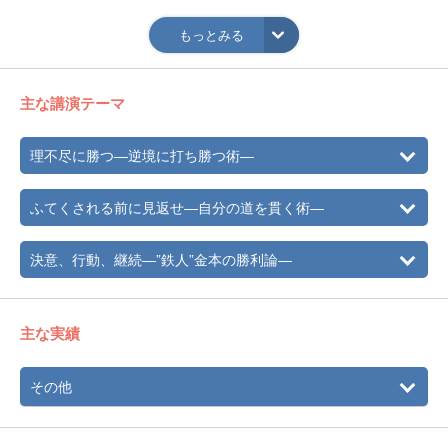
2005年
シーズンMVP獲得。
もっとみる
2006年
904試合連続フルイニング出場の世界新記録を達成。安打、
打点、本塁打、四球で歴代TOP10入りを果たし、すべての
記録で現役最多記録保持者となる。右投げ左打ちの打者と
主な講演テーマ
しては歴代NO.1の本塁打を誇る。
2012年
現役引退（10月9日、2578試合目）。
理不尽に勝つ―逆境に打ち勝つ術―
ふてくされる前に見返せ―自分の道を貫く術―
決意、行動、継続―”鉄人”金本の勝利論―
主な実績
その他