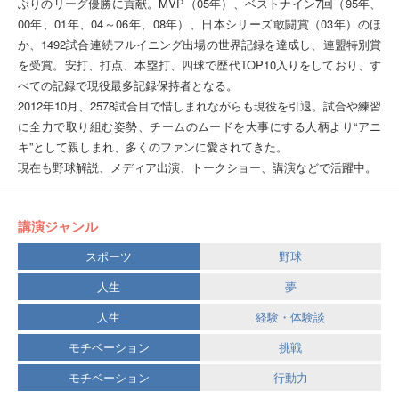
ぶりのリーグ優勝に貢献。MVP（05年）、ベストナイン7回（95年、
00年、01年、04～06年、08年）、日本シリーズ敢闘賞（03年）のほ
か、1492試合連続フルイニング出場の世界記録を達成し、連盟特別賞
を受賞。安打、打点、本塁打、四球で歴代TOP10入りをしており、す
べての記録で現役最多記録保持者となる。
2012年10月、2578試合目で惜しまれながらも現役を引退。試合や練習
に全力で取り組む姿勢、チームのムードを大事にする人柄より“アニ
キ”として親しまれ、多くのファンに愛されてきた。
現在も野球解説、メディア出演、トークショー、講演などで活躍中。
講演ジャンル
スポーツ
野球
人生
夢
人生
経験・体験談
モチベーション
挑戦
モチベーション
行動力