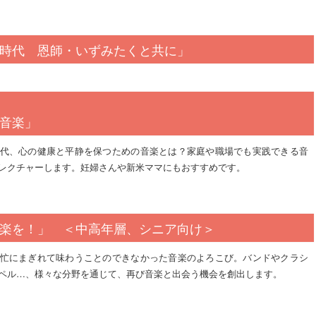
時代 恩師・いずみたくと共に」
音楽」
代、心の健康と平静を保つための音楽とは？家庭や職場でも実践できる音
レクチャーします。妊婦さんや新米ママにもおすすめです。
楽を！」 ＜中高年層、シニア向け＞
忙にまぎれて味わうことのできなかった音楽のよろこび。バンドやクラシ
ペル…、様々な分野を通じて、再び音楽と出会う機会を創出します。