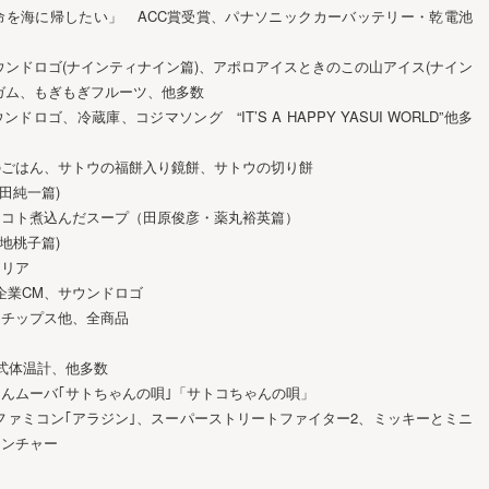
命を海に帰したい」 ACC賞受賞、パナソニックカーバッテリー・乾電池
ウンドロゴ(ナインティナイン篇)、アポロアイスときのこの山アイス(ナイン
ガム、もぎもぎフルーツ、他多数
ロゴ、冷蔵庫、コジマソング “IT’S A HAPPY YASUI WORLD”他多
のごはん、サトウの福餅入り鏡餅、サトウの切り餅
田純一篇)
トコト煮込んだスープ（田原俊彦・薬丸裕英篇）
地桃子篇)
クリア
：企業CM、サウンドロゴ
トチップス他、全商品
式体温計、他多数
んムーバ｢サトちゃんの唄｣「サトコちゃんの唄」
ーファミコン｢アラジン｣、スーパーストリートファイター2、ミッキーとミニ
ェンチャー