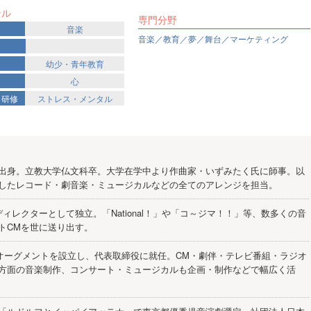
ンル
専門分野
音楽
音楽／教育／夢／舞台／マーケティング
幼少・青年教育
心
・研修
ストレス・メンタル
出身。立教大学仏文科卒。大学在学中より作曲家・いずみたく氏に師事。以
したレコード・劇音楽・ミュージカルなどの全てのアレンジを担当。
ディレクターとして独立。「National！」や「コ～ジマ！！」等、数多くの音
トCMを世に送り出す。
オーグメントを設立し、代表取締役に就任。CM・劇伴・テレビ番組・ラジオ
方面の音楽制作、コンサート・ミュージカルも企画・制作などで幅広く活