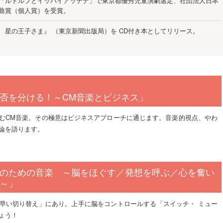
「ルドルフとイッパイアッテナ」で東京都優秀児童演劇選定、社団法人日本
曲賞（個人賞）を受賞。
 星の王子さま』 （東京新聞出版局）を CD付き本としてリリース。
否を分ける！～CM音楽とビジネス」
むCM音楽。その極意はビジネスアプローチに通じます。音楽的視点、やわ
論を語ります。
のための音楽 ～脳をほぐす／発想を呼ぶ／心を奮い
～」
早い切り替え」にあり。上手に脳をコントロールする「スイッチ・ ミュー
ょう！