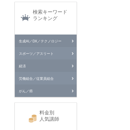
検索キーワード
ランキング
生成AI／DX／テクノロジー
スポーツ／アスリート
経済
労働組合／従業員組合
がん／癌
料金別
人気講師