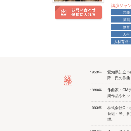
講演ジャ
芸能
芸能
教育
人生
人材育成
経歴
1953年
愛知県知立市
降、氏の作曲
1980年
作曲家・CM
楽作品やヒッ
1993年
株式会社C・
番組・等、多
躍。