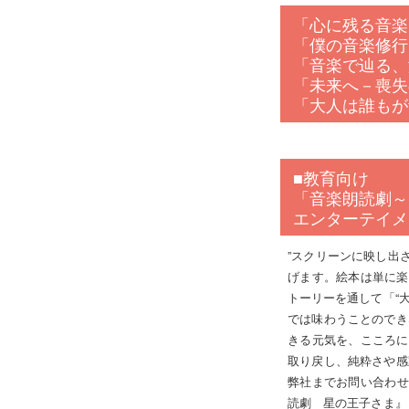
「心に残る音楽
「僕の音楽修行
「音楽で辿る、
「未来へ－喪失
「大人は誰もが
■教育向け
「音楽朗読劇～S
エンターテイメ
”スクリーンに映し出
げます。絵本は単に楽
トーリーを通して「“
では味わうことのでき
きる元気を、こころに
取り戻し、純粋さや感
弊社までお問い合わせ
読劇 星の王子さま』