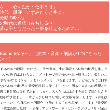
を ～心を動かす仕事とは」
時代 恩師・いずみたくと共に」
激動の昭和」
の時代の道標（みちしるべ）」
昔は子どもだった～夢を叶えるために…」
ound Story～」（絵本・音楽・朗読が1つになった
ント）
される絵本の原画に合わせて、生の音楽、生の朗読で “本物”の世界を作り上
しい物語では終わらない、メッセージ性の高い作品を取り上げ、楽しいス
大切なもの”とは何か…」というメッセージを届けます。子どもたちには日常
ない“本物”の世界＝“音楽朗読劇”を楽しむことで、明るい未来への希望と生
感じる音楽に乗せてお届けします。大人たちには絵本を通じて懐かしさを
動を呼び覚まし、日常から少し離れた“癒しの世界”を演出します。※詳細は
ください。 ◇作品の一例紹介 ※他にも多くの作品がございます『音楽朗
 （東京新聞出版局）・原作：アントワー・ド・サン＝テグジュペリ・新訳/