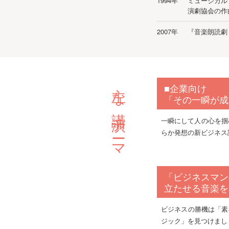
1994年
ミュージカル
演劇協会の作
2007年
『音楽朗読劇
主な講演テーマ
■企業向け
「その一瞬が成
一瞬にして人の心を掴
らか発想の新ビジネス
「ビジネスマン
立たせる音楽を
ビジネスの勝機は「素
ジック」を見つけまし