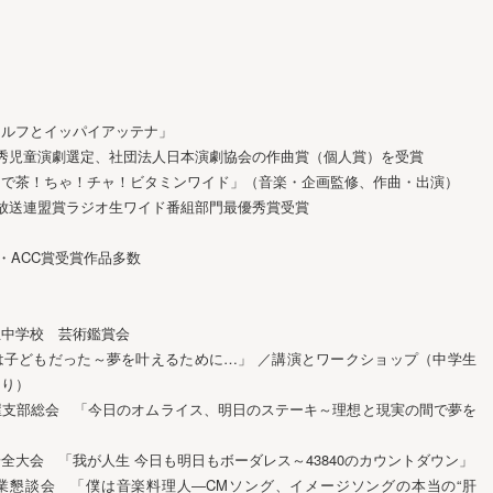
ドルフとイッパイアッテナ」
秀児童演劇選定、社団法人日本演劇協会の作曲賞（個人賞）を受賞
オで茶！ちゃ！チャ！ビタミンワイド」（音楽・企画監修、作曲・出演）
放送連盟賞ラジオ生ワイド番組部門最優秀賞受賞
・ACC賞受賞作品多数
立中学校 芸術鑑賞会
子どもだった～夢を叶えるために…」 ／講演とワークショップ（中学生
くり）
屋支部総会 「今日のオムライス、明日のステーキ～理想と現実の間で夢を
」
全大会 「我が人生 今日も明日もボーダレス～43840のカウントダウン」
業懇談会 「僕は音楽料理人―CMソング、イメージソングの本当の“肝