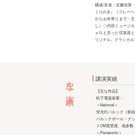
構成/音楽：近藤浩章
くりのき』（フレーベ
からお年寄りまで・主
し）◇内容ミュージカ
ェロと言った弦楽器と
リジナル。クラシカル
主な実績
講演実績
【主な作品】
松下電器産業：
＜National＞
蛍光灯パルック（影絵篇
パルックボール・ナショ
トCM賞受賞、他多数
＜Panasonic＞