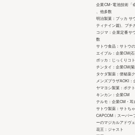
企業CM･電池技術「
、他多数
明治製菓：プッカ サ
ティナイン篇)、プチ
コジマ：企業定番サウンド
数
サトウ食品：サトウ
エイブル：企業CM(石
ポッカ：じっくりコ
チンタイ：企業CM(菊
タケダ製薬：便秘薬
メンズプラザAOKI
ヤマヨシ製菓：ポテ
キンカン：企業CM
テルモ：企業CM・耳
サトウ製薬：サトちゃ
CAPCOM：スーパ
ーのマジカルアドヴ
花王：ジャスト