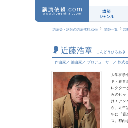
講師
ジャンル
講演会・講師の講演依頼.com
講師一覧
芸
近藤浩章
こんどうひろあき
作曲家／ 編曲家／ プロデューサー／ 株
大学在学
ド・劇音
レクターと
みのヒッ
け！アン
ら、近年
年に『音
ス。都内