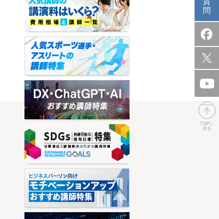
質
問
TOPに
戻る