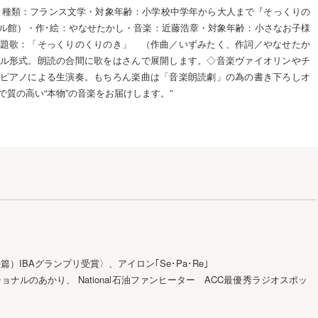
・種類：フランス文学・対象年齢：小学校中学年から大人まで『そっくりの
ル館）・作･絵：やなせたかし・音楽：近藤浩章・対象年齢：小さなお子様
題歌：「そっくりのくりのき」 （作曲／いずみたく、作詞／やなせたか
ル形式。朗読の合間に歌をはさんで展開します。◇音楽ヴァイオリンやチ
ピアノによる生演奏。もちろん楽曲は「音楽朗読劇」の為の書き下ろしオ
で質の高い“本物”の音楽をお届けします。”
）IBAグランプリ受賞〉、アイロン｢Se･Pa･Re｣
ナルのあかり、 National石油ファンヒーター ACC最優秀ラジオスポッ