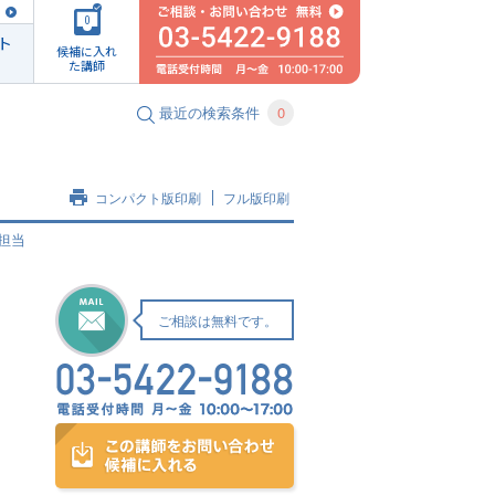
0
ト
候補に入れ
た講師
最近の検索条件
0
コンパクト版印刷
フル版印刷
担当
ご相談は無料です。