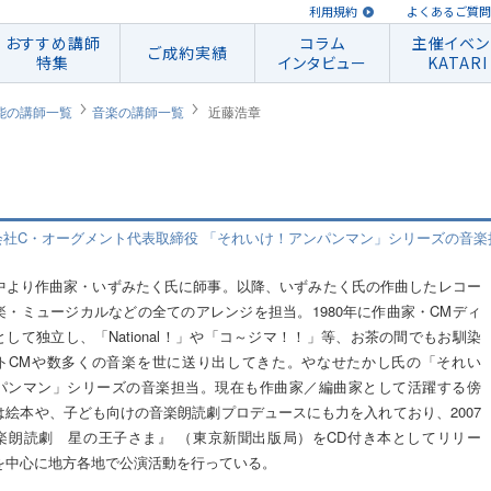
利用規約
よくあるご質問
おすすめ講師
コラム
主催イベン
ご成約実績
特集
インタビュー
KATARI
能の講師一覧
音楽の講師一覧
近藤浩章
式会社C・オーグメント代表取締役 「それいけ！アンパンマン」シリーズの音楽
中より作曲家・いずみたく氏に師事。以降、いずみたく氏の作曲したレコー
楽・ミュージカルなどの全てのアレンジを担当。1980年に作曲家・CMディ
して独立し、「National！」や「コ～ジマ！！」等、お茶の間でもお馴染
トCMや数多くの音楽を世に送り出してきた。やなせたかし氏の「それい
パンマン」シリーズの音楽担当。現在も作曲家／編曲家として活躍する傍
は絵本や、子ども向けの音楽朗読劇プロデュースにも力を入れており、2007
楽朗読劇 星の王子さま』 （東京新聞出版局）をCD付き本としてリリー
を中心に地方各地で公演活動を行っている。