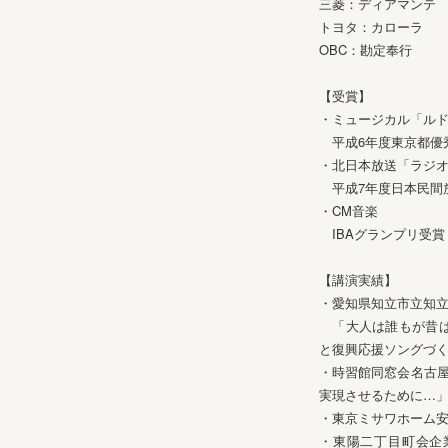
三菱：ディアマンテ
トヨタ：カローラ
OBC：勘定奉行
【受賞】
・ミュージカル「ル
平成6年度東京都優
・北日本放送「ラジ
平成7年度日本民間
・CM音楽
IBAグランプリ受賞
【講演実績】
・愛知県知立市立知
「大人は誰もが昔は
と復興応援ソングづ
・時習館同窓会名古
実現させるために…
・東京ミサワホーム安
・東陽二丁目町会企