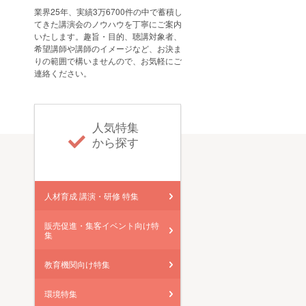
業界25年、実績3万6700件の中で蓄積し
てきた講演会のノウハウを丁寧にご案内
いたします。趣旨・目的、聴講対象者、
希望講師や講師のイメージなど、お決ま
りの範囲で構いませんので、お気軽にご
連絡ください。
人気特集
から探す
人材育成 講演・研修 特集
販売促進・集客イベント向け特
集
教育機関向け特集
環境特集