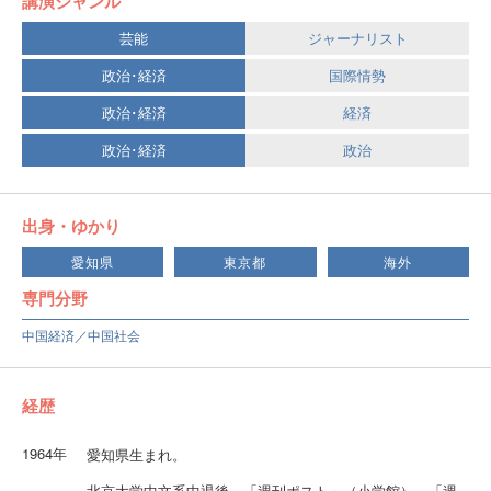
講演ジャンル
芸能
ジャーナリスト
政治･経済
国際情勢
政治･経済
経済
政治･経済
政治
出身・ゆかり
愛知県
東京都
海外
専門分野
中国経済／中国社会
経歴
1964年
愛知県生まれ。
北京大学中文系中退後、「週刊ポスト」（小学館）、「週