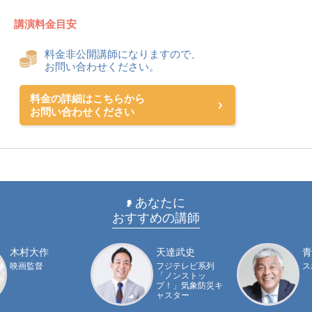
講演料金目安
料金非公開講師になりますので、
お問い合わせください。
料金の詳細はこちらから
お問い合わせください
あなたに
おすすめの講師
木村大作
天達武史
青
映画監督
フジテレビ系列
ス
「ノンストッ
プ！」気象防災キ
ャスター