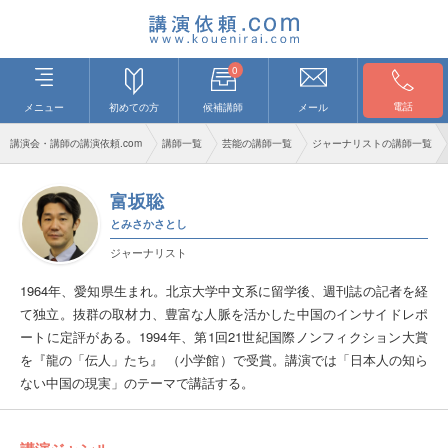
0
電話
メニュー
初めての方
候補講師
メール
講演会・講師の講演依頼.com
講師一覧
芸能の講師一覧
ジャーナリストの講師一覧
富坂聡
とみさかさとし
ジャーナリスト
1964年、愛知県生まれ。北京大学中文系に留学後、週刊誌の記者を経
て独立。抜群の取材力、豊富な人脈を活かした中国のインサイドレポ
ートに定評がある。1994年、第1回21世紀国際ノンフィクション大賞
を『龍の「伝人」たち』 （小学館）で受賞。講演では「日本人の知ら
ない中国の現実」のテーマで講話する。