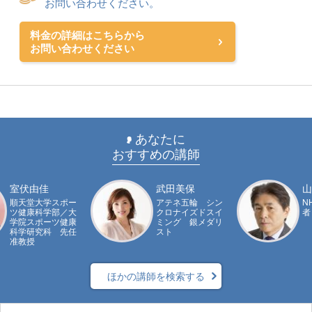
お問い合わせください。
料金の詳細はこちらから
お問い合わせください
あなたに
おすすめの講師
室伏由佳
武田美保
山
順天堂大学スポー
アテネ五輪 シン
N
ツ健康科学部／大
クロナイズドスイ
者
学院スポーツ健康
ミング 銀メダリ
科学研究科 先任
スト
准教授
ほかの講師を検索する