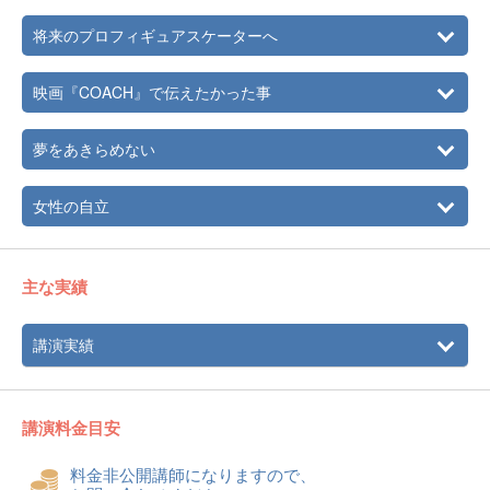
BSフジ開局10周年記念 P＆Gパンテーンスペシャル「初
将来のプロフィギュアスケーターへ
恋クロニクル」出演
映画『COACH』で伝えたかった事
夢をあきらめない
女性の自立
主な実績
講演実績
講演料金目安
料金非公開講師になりますので、