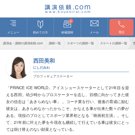
0
電話
メニュー
初めての方
候補講師
メール
講演会・講師の講演依頼.com
講師一覧
スポーツの講師一覧
スケートの講師一覧
西田美和
にしだみわ
プロフィギュアスケーター
「PRINCE ICE WORLD」アイスショースケーターとして21年目を迎
える西田。幼少時からプロスケーターを志し、目標に向かってきた彼
女の信念は「あきらめない事」 。コーチ業を行い、後進の育成に励む
彼女は、あきらめなかったからこそ、かなえる事が出来た数々の夢が
ある。現役のプロとしてスポーツ業界初となる「映画初主演」。そし
て、21年前に叶えた夢を今現在も継続して行えている事は彼女にとっ
ては掛け替えのない財産となっている。