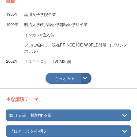
経歴
1986年
品川女子学院卒業
1990年
明治大学政治経済学部経済学科卒業
インカレ3位入賞
プロに転向し、現在PRINCE ICE WORLD所属 （プリンス
ホテル）
2002年
「ユニクロ」 TVCM出演
「スタッフサービス オー人事」 TVCM出演
もっとみる
2004年
「ユニクロ」 TVCM出演
明治大学スケート部のコーチ就任
主な講演テーマ
2006年
伊藤みどりのジュニア向けDVD「ジュニアドリーマー」に
コーチとして出演
続ける事、挑戦する事
2007年
映画「スマイル 聖夜の奇跡」吹き替えや出演者のインス
トラクターとして参加
プロとしての心構え
2010年
映画「COACH」 映画初主演（スポーツ業界初）