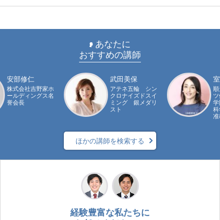
あなたに
おすすめの講師
安部修仁
武田美保
室
株式会社吉野家ホ
アテネ五輪 シン
順
ールディングス名
クロナイズドスイ
ツ
誉会長
ミング 銀メダリ
学
スト
科
准
ほかの講師を検索する
経験豊富な私たちに