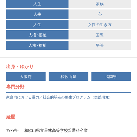
人生
家族
人生
心
人生
女性の生き方
人権･福祉
国際
人権･福祉
平等
出身・ゆかり
大阪府
和歌山県
福岡県
専門分野
家庭内における暴力／社会的弱者の更生プログラム（実践研究）
経歴
1979年
和歌山県立星林高等学校普通科卒業