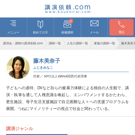
0
電話
メニュー
初めての方
候補講師
メール
講演会・講師の講演依頼.com
講師一覧
人生の講師一覧
家族の講師一覧
藤木美奈
藤木美奈子
ふじきみなこ
作家／ NPO法人WANA関西代表理事
子どもへの虐待、DVなど自らの被暴力体験による独自の人生観で、講
演・執筆を通して人権意識を喚起し、エンパワメントするかたわら、
更生施設、母子生活支援施設で自立困難な人々への支援プログラムを
展開。つねにマイノリティーの視点で社会と関わっている。
講演ジャンル