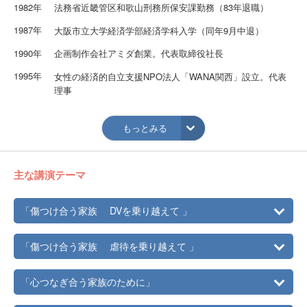
1982年
法務省近畿管区和歌山刑務所保安課勤務（83年退職）
1987年
大阪市立大学経済学部経済学科入学（同年9月中退）
1990年
企画制作会社アミダ創業。代表取締役社長
1995年
女性の経済的自立支援NPO法人「WANA関西」設立。代表
理事
2003年
大阪市立大学創造都市研究科修士課程入学
もっとみる
2005年
大阪市立大学創造都市研究科修士課程修了（修士号取得）
2004年
更生施設「大淀寮」において、更生プログラム実践開始
主な講演テーマ
2005年
同校同科後期博士課程入学
2008年
母子生活支援施設「東さくら園」において、就労支援プロ
「傷つけ合う家族 DVを乗り越えて 」
グラム（SST）実施
「傷つけ合う家族 虐待を乗り越えて 」
「心つなぎ合う家族のために」