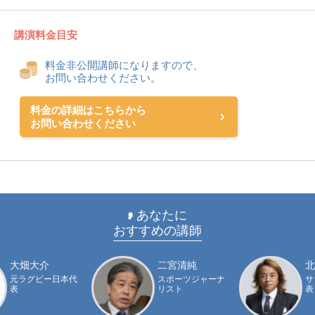
講演料金目安
料金非公開講師になりますので、
お問い合わせください。
料金の詳細はこちらから
お問い合わせください
あなたに
おすすめの講師
大畑大介
二宮清純
北
元ラグビー日本代
スポーツジャーナ
サ
表
リスト
表