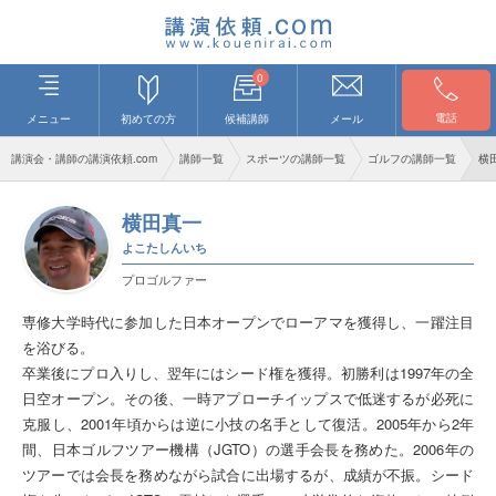
0
電話
メニュー
初めての方
候補講師
メール
講演会・講師の講演依頼.com
講師一覧
スポーツの講師一覧
ゴルフの講師一覧
横
横田真一
よこたしんいち
プロゴルファー
専修大学時代に参加した日本オープンでローアマを獲得し、一躍注目
を浴びる。
卒業後にプロ入りし、翌年にはシード権を獲得。初勝利は1997年の全
日空オープン。その後、一時アプローチイップスで低迷するが必死に
克服し、2001年頃からは逆に小技の名手として復活。2005年から2年
間、日本ゴルフツアー機構（JGTO）の選手会長を務めた。2006年の
ツアーでは会長を務めながら試合に出場するが、成績が不振。シード