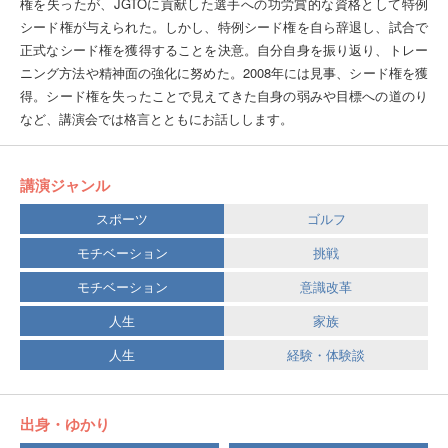
権を失ったが、JGTOに貢献した選手への功労賞的な資格として特例
シード権が与えられた。しかし、特例シード権を自ら辞退し、試合で
正式なシード権を獲得することを決意。自分自身を振り返り、トレー
ニング方法や精神面の強化に努めた。2008年には見事、シード権を獲
得。シード権を失ったことで見えてきた自身の弱みや目標への道のり
など、講演会では格言とともにお話しします。
講演ジャンル
スポーツ
ゴルフ
モチベーション
挑戦
モチベーション
意識改革
人生
家族
人生
経験・体験談
出身・ゆかり