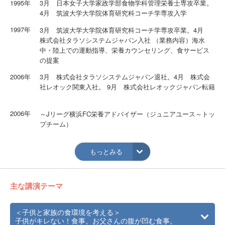
1995年
3月 日本女子大学家政学部食物学科管理栄養士専攻卒業。
4月 筑波大学大学院体育研究科コーチ学専攻入学
1997年
3月 筑波大学大学院体育研究科コーチ学専攻卒業。4月
株式会社タラソシステムジャパン入社 （業務内容）海水
中・陸上での運動指導、栄養カウンセリング、食サービス
の提案
2006年
3月 株式会社タラソシステムジャパン退社。4月 株式会
社レオック関東入社。 9月 株式会社レオックジャパン転籍
2006年
～Jリーグ横浜FC栄養アドバイザー（ジュニアユース～トッ
プチーム）
2011年
2月 株式会社レオックジャパン退社
もっとみる
現在は、フリーの管理栄養士。(公財)日本ラグビーフットボ
ール協会セブンズ女子代表栄養アドバイザー及び、セブン
ズアカデミー（女子・男子）栄養アドバイザー・湘南ベル
主な講演テーマ
マーレ育成栄養アドバイザー・慶応義塾大学非常勤講師・
上智大学非常勤講師・さくら整形外科クリニック管理栄養
士。ジュニアユースからトップチームまでのJリーグ選手や
＜子供と家族の食環境を考える＞
ラグビー選手への栄養アドバイスを行う。また、生活習慣
子供がキレない！食事。お父さんの腹が凹む食事。