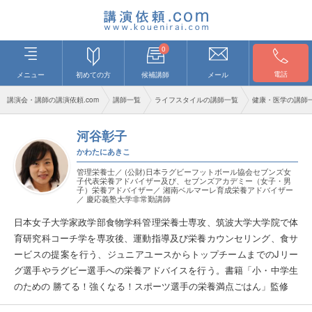
0
電話
メニュー
初めての方
候補講師
メール
講演会・講師の講演依頼.com
講師一覧
ライフスタイルの講師一覧
健康・医学の講師
河谷彰子
かわたにあきこ
管理栄養士／ (公財)日本ラグビーフットボール協会セブンズ女
子代表栄養アドバイザー及び、セブンズアカデミー（女子・男
子）栄養アドバイザー／ 湘南ベルマーレ育成栄養アドバイザー
／ 慶応義塾大学非常勤講師
日本女子大学家政学部食物学科管理栄養士専攻、筑波大学大学院で体
育研究科コーチ学を専攻後、運動指導及び栄養カウンセリング、食サ
ービスの提案を行う、ジュニアユースからトップチームまでのJリー
グ選手やラグビー選手への栄養アドバイスを行う。書籍「小・中学生
のための 勝てる！強くなる！スポーツ選手の栄養満点ごはん」監修