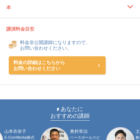
本
講演料金目安
料金非公開講師になりますので、
お問い合わせください。
料金の詳細はこちらから
お問い合わせください
あなたに
おすすめの講師
山本衣奈子
奥村幸治
土
E-ComWorks株式
ベースボールスピ
株