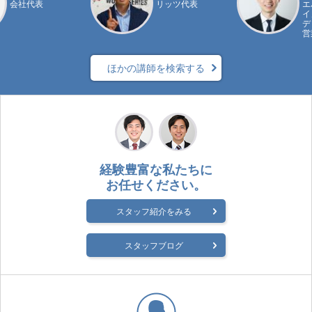
会社代表
リッツ代表
エ
イ
デ
営
ほかの講師を検索する
経験豊富な私たちに
お任せください。
スタッフ紹介をみる
スタッフブログ