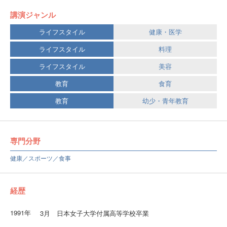
講演ジャンル
ライフスタイル
健康・医学
ライフスタイル
料理
ライフスタイル
美容
教育
食育
教育
幼少・青年教育
専門分野
健康／スポーツ／食事
経歴
1991年
3月 日本女子大学付属高等学校卒業