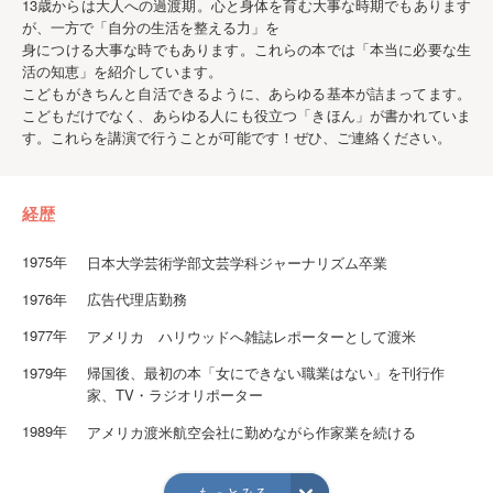
13歳からは大人への過渡期。心と身体を育む大事な時期でもあります
が、一方で「自分の生活を整える力」を
身につける大事な時でもあります。これらの本では「本当に必要な生
活の知恵」を紹介しています。
こどもがきちんと自活できるように、あらゆる基本が詰まってます。
こどもだけでなく、あらゆる人にも役立つ「きほん」が書かれていま
す。これらを講演で行うことが可能です！ぜひ、ご連絡ください。
経歴
1975年
日本大学芸術学部文芸学科ジャーナリズム卒業
1976年
広告代理店勤務
1977年
アメリカ ハリウッドへ雑誌レポーターとして渡米
1979年
帰国後、最初の本「女にできない職業はない」を刊行作
家、TV・ラジオリポーター
1989年
アメリカ渡米航空会社に勤めながら作家業を続ける
2010年
アメリカにて英語の本「GREEN TEA LIVING]（環境を大切
にした古来の日本の知恵）（stone bridge press)を刊行4
もっとみる