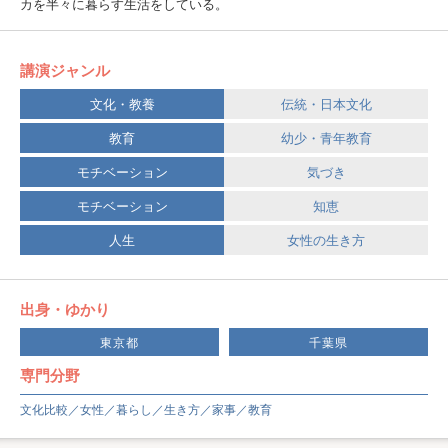
カを半々に暮らす生活をしている。
講演ジャンル
文化・教養
伝統・日本文化
教育
幼少・青年教育
モチベーション
気づき
モチベーション
知恵
人生
女性の生き方
出身・ゆかり
東京都
千葉県
専門分野
文化比較／女性／暮らし／生き方／家事／教育