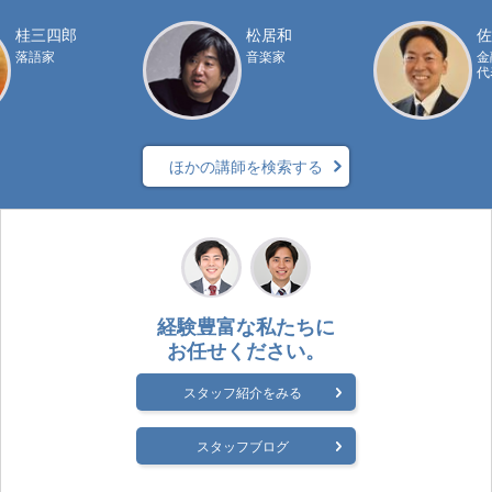
桂三四郎
松居和
佐
落語家
音楽家
金
ほかの講師を検索する
経験豊富な私たちに
お任せください。
スタッフ紹介をみる
スタッフブログ