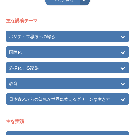
月 「地球の日」に「green day of week」の本に選ばれる5
月 2010 National Indie Excellence Awards [Finalist]を受賞
主な講演テーマ
ポジティブ思考への導き
国際化
多様化する家族
教育
日本古来からの知恵が世界に教えるグリーンな生き方
主な実績