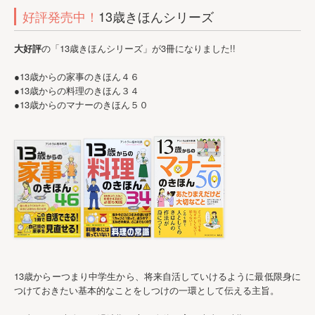
好評発売中！
13歳きほんシリーズ
大好評
の「13歳きほんシリーズ」が3冊になりました!!
●13歳からの家事のきほん４６
●13歳からの料理のきほん３４
●13歳からのマナーのきほん５０
13歳からーつまり中学生から、将来自活していけるように最低限身に
つけておきたい基本的なことをしつけの一環として伝える主旨。