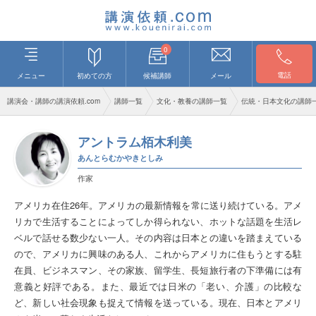
0
電話
メニュー
初めての方
候補講師
メール
講演会・講師の講演依頼.com
講師一覧
文化・教養の講師一覧
伝統・日本文化の講師
アントラム栢木利美
あんとらむかやきとしみ
作家
アメリカ在住26年。アメリカの最新情報を常に送り続けている。アメ
リカで生活することによってしか得られない、ホットな話題を生活レ
ベルで話せる数少ない一人。その内容は日本との違いを踏まえている
ので、アメリカに興味のある人、これからアメリカに住もうとする駐
在員、ビジネスマン、その家族、留学生、長短旅行者の下準備には有
意義と好評である。また、最近では日米の「老い、介護」の比較な
ど、新しい社会現象も捉えて情報を送っている。現在、日本とアメリ