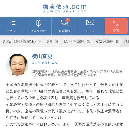
0
電話
メニュー
初めての方
候補講師
メール
講演会・講師の講演依頼.com
講師一覧
ビジネスの講師一覧
経営論の講師一覧
横
横山直史
よこやまなおふみ
国際環境家／ 環境経済人委員会（全国）代表／ アジア環境経済
人会議事務総長／ 埼玉県環境教育認定指導者
全国的な環境経済団体の代表として、永年にわたって、数多くの企業
経営者や環境・CSR部門の責任者とも交流し、毎年、優れた環境経営
を行っている企業を発表公表し、環境賞を授与している。
企業経営と環境への取り組みを両立させてゆくにはどのようにすれば
良いのか。企業の環境への取り組みに於いて、市民（株主や消費者）
や行政に認知してもらうためには
どの様な対策を行えば良いのか。また、我国の環境法令や規制がます