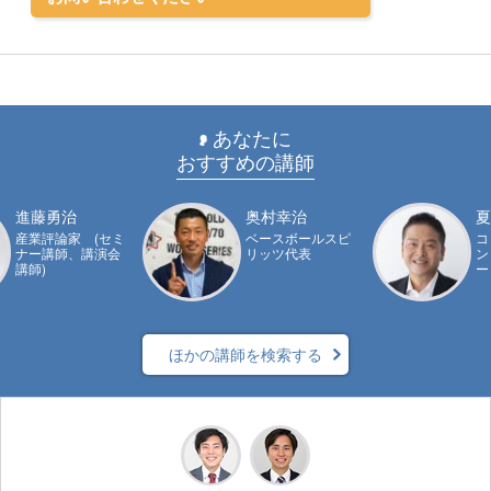
あなたに
おすすめの講師
進藤勇治
奥村幸治
夏
産業評論家 (セミ
ベースボールスピ
コ
ナー講師、講演会
リッツ代表
ン
講師)
ー
ほかの講師を検索する