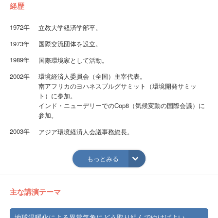
経歴
1972年
立教大学経済学部卒。
1973年
国際交流団体を設立。
1989年
国際環境家として活動。
2002年
環境経済人委員会（全国）主宰代表。
南アフリカのヨハネスブルグサミット（環境開発サミッ
ト）に参加。
インド・ニューデリーでのCop8（気候変動の国際会議）に
参加。
2003年
アジア環境経済人会議事務総長。
2018年
埼玉県環境指導者。
もっとみる
主な講演テーマ
地球温暖化による異常気象にどう取り組んでゆけばよい