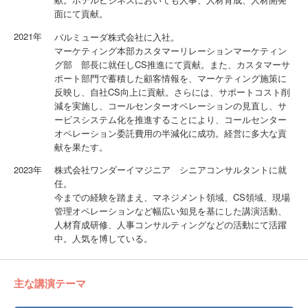
面にて貢献。
2021年
バルミューダ株式会社に入社。
マーケティング本部カスタマーリレーションマーケティン
グ部 部長に就任しCS推進にて貢献。また、カスタマーサ
ポート部門で蓄積した顧客情報を、マーケティング施策に
反映し、自社CS向上に貢献。さらには、サポートコスト削
減を実施し、コールセンターオペレーションの見直し、サ
ービスシステム化を推進することにより、コールセンター
オペレーション委託費用の半減化に成功。経営に多大な貢
献を果たす。
2023年
株式会社ワンダーイマジニア シニアコンサルタントに就
任。
今までの経験を踏まえ、マネジメント領域、CS領域、現場
管理オペレーションなど幅広い知見を基にした講演活動、
人材育成研修、人事コンサルティングなどの活動にて活躍
中。人気を博している。
主な講演テーマ