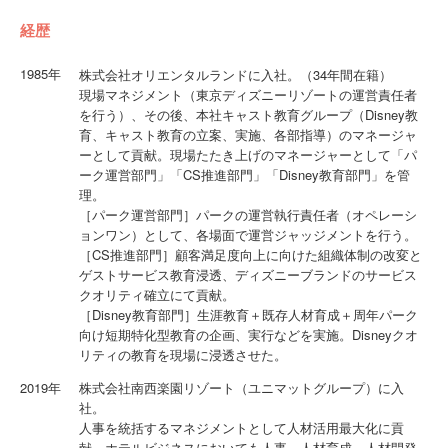
経歴
1985年
株式会社オリエンタルランドに入社。（34年間在籍）
現場マネジメント（東京ディズニーリゾートの運営責任者
を行う）、その後、本社キャスト教育グループ（Disney教
育、キャスト教育の立案、実施、各部指導）のマネージャ
ーとして貢献。現場たたき上げのマネージャーとして「パ
ーク運営部門」「CS推進部門」「Disney教育部門」を管
理。
［パーク運営部門］パークの運営執行責任者（オペレーシ
ョンワン）として、各場面で運営ジャッジメントを行う。
［CS推進部門］顧客満足度向上に向けた組織体制の改変と
ゲストサービス教育浸透、ディズニーブランドのサービス
クオリティ確立にて貢献。
［Disney教育部門］生涯教育＋既存人材育成＋周年パーク
向け短期特化型教育の企画、実行などを実施。Disneyクオ
リティの教育を現場に浸透させた。
2019年
株式会社南西楽園リゾート（ユニマットグループ）に入
社。
人事を統括するマネジメントとして人材活用最大化に貢
献。ホテルビジネスにおいても人事、人材育成、人材開発