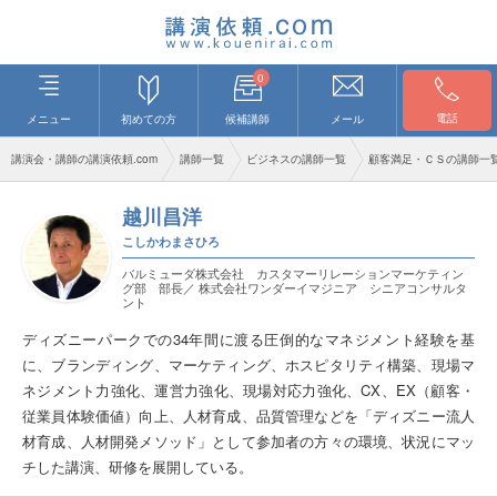
0
電話
メニュー
初めての方
候補講師
メール
講演会・講師の講演依頼.com
講師一覧
ビジネスの講師一覧
顧客満足・ＣＳの講師一
越川昌洋
こしかわまさひろ
バルミューダ株式会社 カスタマーリレーションマーケティン
グ部 部長／ 株式会社ワンダーイマジニア シニアコンサルタ
ント
ディズニーパークでの34年間に渡る圧倒的なマネジメント経験を基
に、ブランディング、マーケティング、ホスピタリティ構築、現場マ
ネジメント力強化、運営力強化、現場対応力強化、CX、EX（顧客・
従業員体験価値）向上、人材育成、品質管理などを「ディズニー流人
材育成、人材開発メソッド」として参加者の方々の環境、状況にマッ
チした講演、研修を展開している。