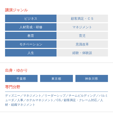
講演ジャンル
ビジネス
顧客満足・ＣＳ
人材育成・研修
マネジメント
教育
育児
モチベーション
意識改革
人生
経験・体験談
出身・ゆかり
千葉県
東京都
神奈川県
専門分野
ディズニー／マネジメント／リーダーシップ／チームビルディング／バルミ
ューダ／人事／ホテルマネジメント／CS／顧客満足・クレーム対応／人
材・組織マネジメント