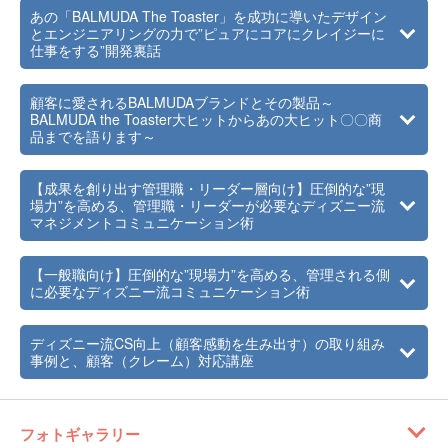
あの「BALMUDA The Toaster」を成功に導いたデザイン
とエンジニアリングの力で”ピュアにコアにクレイジーに
仕事をする”開発裏話
顧客に愛されるBALMUDAブランドとその製品～
BALMUDA the Toaster大ヒットからあの大ヒット〇〇商
品までを語ります～
【成果を創り出す管理職・リーダー層向け】圧倒的な”現
場力”を高める、管理職・リーダーが必要なディズニー流
マネジメントコミュニケーション術
【一般職向け】圧倒的な”現場力”を高める、管理される側
に必要なディズニー流コミュニケーション術
ディズニー流CS向上（顧客感動を生み出す）の取り組み
事例と、顧客（クレーム）対応講座
フォトギャラリー