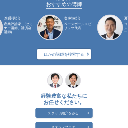
おすすめの講師
進藤勇治
奥村幸治
夏
産業評論家 (セミ
ベースボールスピ
コ
ナー講師、講演会
リッツ代表
ン
講師)
ー
ほかの講師を検索する
経験豊富な私たちに
お任せください。
スタッフ紹介をみる
スタッフブログ