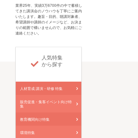
業界25年、実績3万6700件の中で蓄積し
てきた講演会のノウハウを丁寧にご案内
いたします。趣旨・目的、聴講対象者、
希望講師や講師のイメージなど、お決ま
りの範囲で構いませんので、お気軽にご
連絡ください。
人気特集
から探す
人材育成 講演・研修 特集
販売促進・集客イベント向け特
集
教育機関向け特集
環境特集