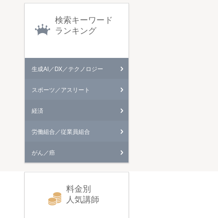
検索キーワード
ランキング
生成AI／DX／テクノロジー
スポーツ／アスリート
経済
労働組合／従業員組合
がん／癌
料金別
人気講師