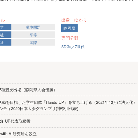
ンル
出身・ゆかり
科学
環境問題
静岡県
福祉
平等
専門分野
福祉
国際
SDGs／Z世代
7種競技出場（静岡県大会優勝）
活動を目指した学生団体「Hands UP」を立ち上げる（2021年12月に法人化）
シティ2020日本大会グランプリ(神奈川代表)
nds UP代表取締役
with AI研究所を設立