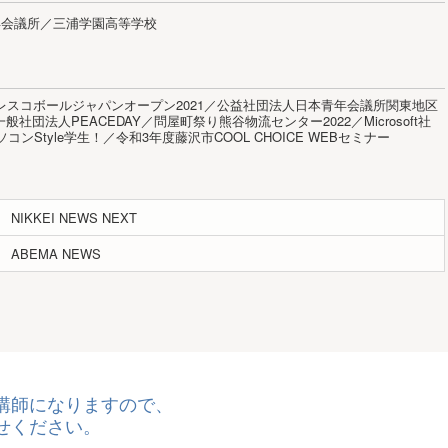
年会議所／三浦学園高等学校
レスコボールジャパンオープン2021／公益社団法人日本青年会議所関東地区
社団法人PEACEDAY／問屋町祭り熊谷物流センター2022／Microsoft社
ソコンStyle学生！／令和3年度藤沢市COOL CHOICE WEBセミナー
NIKKEI NEWS NEXT
ABEMA NEWS
講師になりますので、
せください。