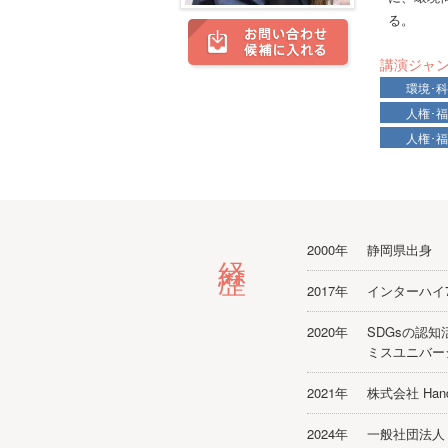
る。
講演ジャ
環境･
人権･
人権･
経歴
2000年
静岡県出身
2017年
インターハイ
2020年
SDGsの認知
ミスユニバー
2021年
株式会社 Ha
2024年
一般社団法人 