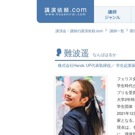
講師
ジャンル
講演会・講師の講演依頼.com
講師一覧
環
難波遥
なんばはるか
株式会社Hands UP代表取締役／ 学生起業
フェリス
学生時代
プリを受
大学2年
学生団体「
2021年
家となる
現在は、
に、環境