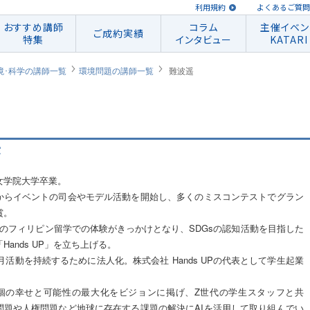
利用規約
よくあるご質問
おすすめ講師
コラム
主催イベン
ご成約実績
特集
インタビュー
KATARI
境･科学の講師一覧
環境問題の講師一覧
難波遥
家
女学院大学卒業。
からイベントの司会やモデル活動を開始し、多くのミスコンテストでグラン
賞。
時のフィリピン留学での体験がきっかけとなり、SDGsの認知活動を目指した
Hands UP」を立ち上げる。
12月活動を持続するために法人化。株式会社 Hands UPの代表として学生起業
。
個の幸せと可能性の最大化をビジョンに掲げ、Z世代の学生スタッフと共
問題や人権問題など地球に存在する課題の解決にAIを活用して取り組んでい