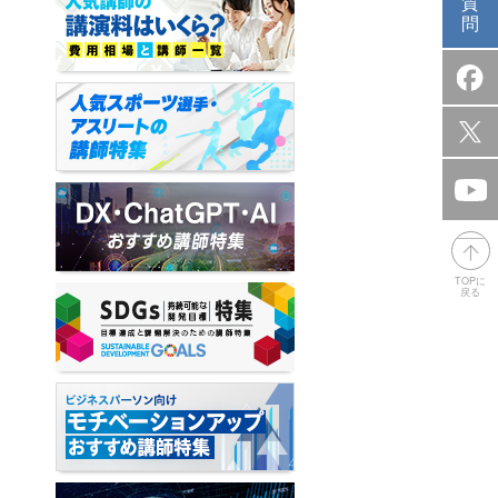
質
問
TOPに
戻る