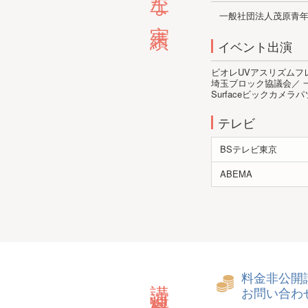
主な実績
一般社団法人茂原青
イベント出演
ビオレUVアスリズムフ
埼玉ブロック協議会／ 一般
Surfaceビックカメラパ
テレビ
BSテレビ東京
ABEMA
料金非公開
講演料金目安
お問い合わ