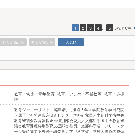
1
2
3
4
...
5
次の10件
料金が高い順
料金が安い順
人気順
教育・幼少・青年教育, 教育・いじめ・不登校等, 教育・多様
性
教育ジャ－ナリスト・編集者, 北海道大学大学院教育学研究院
付属子ども発達臨床研究センター学外研究員／文部科学省中央
教育審議会教育課程企画特別部会委員／文部科学省中央教育審
議会教育課程特別教育支援部会委員／文部科学省 フリースク
ール等に関する検討会議委員／文部科学省 学校図書館の整備