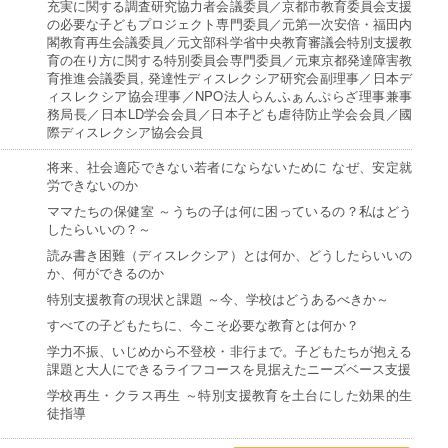
充実に関する調査研究協力者会議委員／京都市教育委員会支援
の必要な子どもプロジェクト専門委員／元第一次安倍・福田内
閣教育再生会議委員／元文部科学省中央教育審議会特別支援教
育の在り方に関する特別委員会専門委員／元東京都発達障害教
育推進会議委員, 発達性ディスレクシア研究会副理事／日本デ
ィスレクシア協会理事／NPO法人らんふぁんぷらざ理事兼事
務局長／日本LD学会会員／日本子ども虐待防止学会会員／國
際ディスレクシア協会会員
将来、社会適応できない若者にならないために なぜ、安定就
労できないのか
ママたちの保健室 ～うちの子は何に困っているの？私はどう
したらいいの？～
読み書き困難（ディスレクシア）とは何か、どうしたらいいの
か、何ができるのか
特別支援教育の現状と課題 ～今、学校はどうあるべきか～
すべての子どもたちに、今こそ必要な教育とは何か？
学力不振、いじめから不登校・非行まで。子どもたちが抱える
課題と大人にできるライフコースを見据えたニーズベース支援
学校再生・クラス再生 ～特別支援教育を土台にした効果的生
徒指導