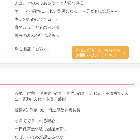
人は、その人であるだけで大切な存在
オール1の落ちこぼれ、教師になる。～子どもに笑顔を～
キミのためにできること
育てよう子どもの肯定感
未来のきみが待つ場所へ
ご相談ください。
料金の詳細はこちらから
お問い合わせください
芸能・作家・漫画家, 教育・育児, 教育・いじめ・不登校等, 人
生・家族, 文化・教養・芸術
音楽家, 作家, 元・埼玉県教育委員長
子育てで育まれる親心
一日保育士体験で感謝が育つ
なぜ、いじめが起こるのか