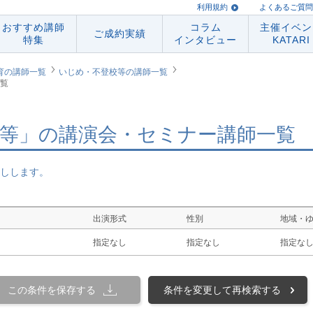
利用規約
よくあるご質問
おすすめ講師
コラム
主催イベン
ご成約実績
特集
インタビュー
KATARI
育の講師一覧
いじめ・不登校等の講師一覧
覧
等」の講演会・セミナー講師一覧
しします。
出演形式
性別
地域・
指定なし
指定なし
指定な
この条件を保存する
条件を変更して再検索する