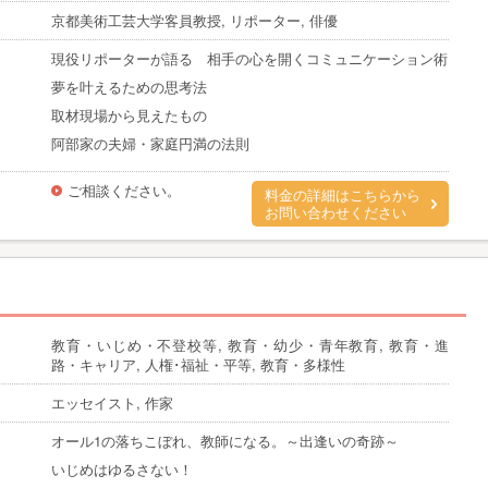
京都美術工芸大学客員教授, リポーター, 俳優
現役リポーターが語る 相手の心を開くコミュニケーション術
夢を叶えるための思考法
取材現場から見えたもの
阿部家の夫婦・家庭円満の法則
ご相談ください。
料金の詳細はこちらから
お問い合わせください
教育・いじめ・不登校等, 教育・幼少・青年教育, 教育・進
路・キャリア, 人権･福祉・平等, 教育・多様性
エッセイスト, 作家
オール1の落ちこぼれ、教師になる。～出逢いの奇跡～
いじめはゆるさない！