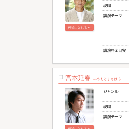
現職
講演テーマ
候補に入れる
講演料金目安
宮本延春
みやもとまさはる
ジャンル
現職
講演テーマ
候補に入れる