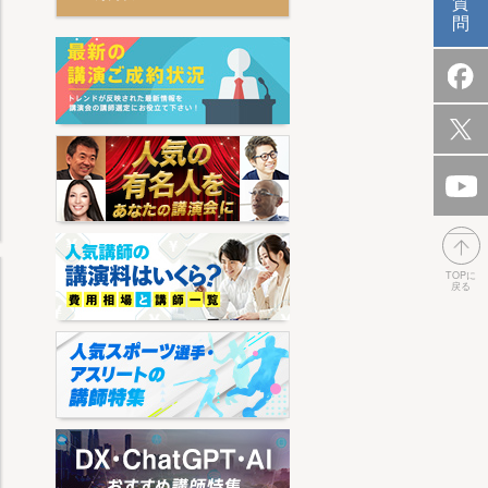
質
問
TOPに
戻る