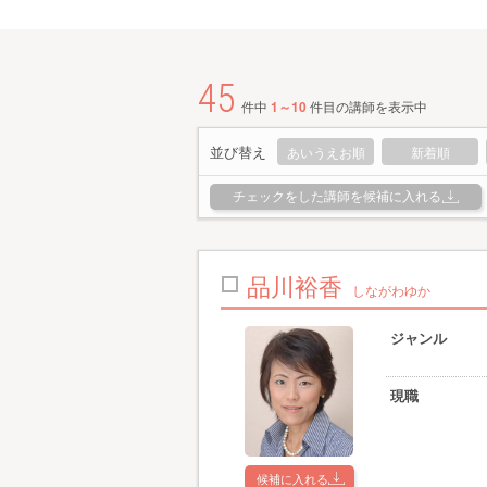
45
件中
1～10
件目の講師を表示中
並び替え
あいうえお順
新着順
チェックをした講師を候補に入れる
品川裕香
しながわゆか
ジャンル
現職
候補に入れる