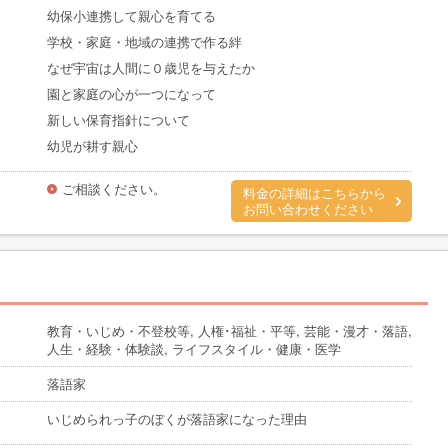
幼保小連携して親心を育てる
学校・家庭・地域の連携で作る絆
なぜ宇宙は人間に０歳児を与えたか
園と家庭の心が一つになって
新しい保育指針について
幼児が耕す親心
ご相談ください。
料金の詳細はこちらから
お問い合わせください
教育・いじめ・不登校等, 人権･福祉・平等, 芸能・漫才・落語,
人生・経験・体験談, ライフスタイル・健康・医学
落語家
いじめられっ子のぼくが落語家になった理由