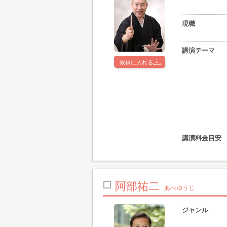
現職
講演テーマ
候補に入れる
講演料金目安
阿部祐二
あべゆうじ
ジャンル