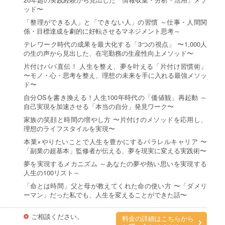
ッド〜
「整理ができる人」と「できない人」の習慣 ～仕事・人間関
係・目標達成を劇的に好転させるマネジメント思考～
テレワーク時代の成果を最大化する「3つの視点」 〜1,000人
の生の声から見出した、在宅勤務の生産性向上メソッド〜
片付けパパ直伝！ 人生を整え、夢を叶える「片付け習慣術」
〜モノ・心・思考を整え、理想の未来を手に入れる最強メソッ
ド〜
自分OSを書き換える！人生100年時代の「価値観」再起動 ～
自己実現を加速させる「本当の自分」発見ワーク〜
家族の笑顔と時間の増やし方 〜片付けのメソッドを応用し、
理想のライフスタイルを実現〜
本業×やりたいことで人生を豊かにするパラレルキャリア 〜
「副業の超基本」監修者が伝える、夢を現実に変える実践術〜
夢を実現するメカニズム ～あなたの夢や熱い思いを実現する
人生の100リスト～
「命とは時間」父と母が教えてくれた命の使い方 〜「ダメリ
ーマン」だった私でも、人生を変えることができた話〜
ご相談ください。
料金の詳細はこちらから