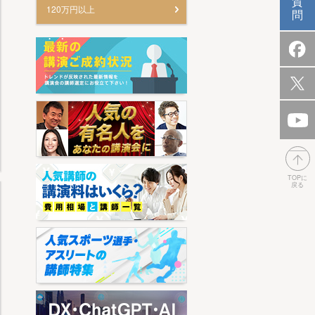
質
120万円以上
問
TOPに
戻る