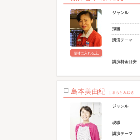
ジャンル
現職
講演テーマ
候補に入れる
講演料金目安
島本美由紀
しまもとみゆき
ジャンル
現職
講演テーマ