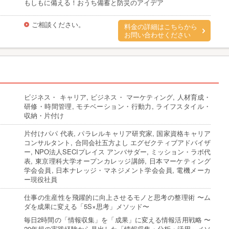
もしもに備える！おうち備蓄と防災のアイデア
ご相談ください。
料金の詳細はこちらから
お問い合わせください
ビジネス・ キャリア, ビジネス・ マーケティング, 人材育成・
研修・時間管理, モチベーション・行動力, ライフスタイル・
収納・片付け
片付けパパ 代表, パラレルキャリア研究家, 国家資格キャリア
コンサルタント, 合同会社五方よし エグゼクティブアドバイザ
ー, NPO法人SECIプレイス アンバサダー, ミッション・ラボ代
表, 東京理科大学オープンカレッジ講師, 日本マーケティング
学会会員, 日本ナレッジ・マネジメント学会会員, 電機メーカ
ー現役社員
仕事の生産性を飛躍的に向上させるモノと思考の整理術 〜ム
ダを成果に変える「5S×思考」メソッド〜
毎日2時間の「情報収集」を「成果」に変える情報活用戦略 〜
20年超の実践経験から見出した「情報収集・分析・活用」メソ