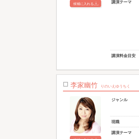
講演テーマ
候補に入れる
講演料金目安
李家幽竹
りのいえゆうちく
ジャンル
現職
講演テーマ