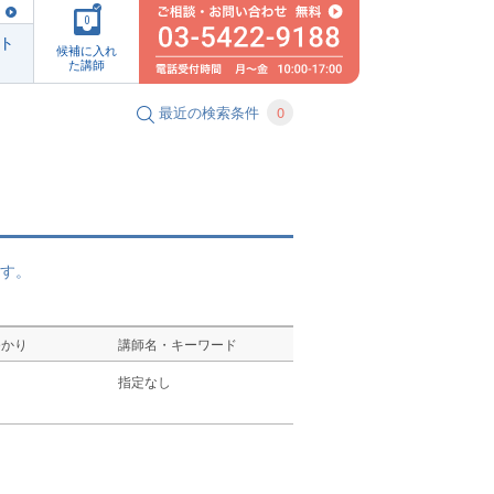
0
ト
候補に入れ
た講師
最近の検索条件
0
す。
ゆかり
講師名・キーワード
し
指定なし