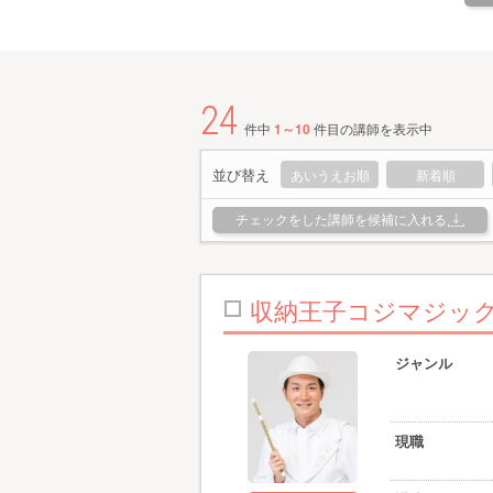
24
件中
1～10
件目の講師を表示中
並び替え
あいうえお順
新着順
チェックをした講師を候補に入れる
収納王子コジマジッ
ジャンル
現職