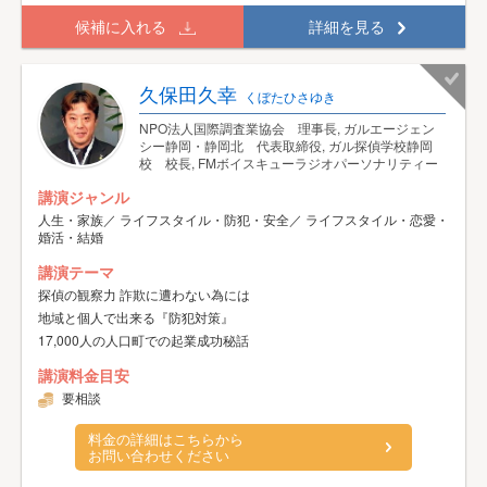
候補に入れる
詳細を見る
久保田久幸
くぼたひさゆき
NPO法人国際調査業協会 理事長, ガルエージェン
シー静岡・静岡北 代表取締役, ガル探偵学校静岡
校 校長, FMボイスキューラジオパーソナリティー
講演ジャンル
人生・家族／ ライフスタイル・防犯・安全／ ライフスタイル・恋愛・
婚活・結婚
講演テーマ
探偵の観察力 詐欺に遭わない為には
地域と個人で出来る『防犯対策』
17,000人の人口町での起業成功秘話
講演料金目安
要相談
料金の詳細はこちらから
お問い合わせください