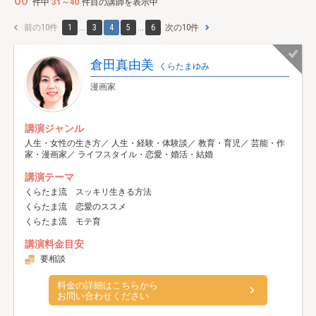
60
件中
31～40
件目の講師を表示中
前の10件
1
...
3
4
5
...
6
次の10件
倉田真由美
くらたまゆみ
漫画家
講演ジャンル
人生・女性の生き方／ 人生・経験・体験談／ 教育・育児／ 芸能・作
家・漫画家／ ライフスタイル・恋愛・婚活・結婚
講演テーマ
くらたま流 スッキリ生きる方法
くらたま流 恋愛のススメ
くらたま流 モテ育
講演料金目安
要相談
料金の詳細はこちらから
お問い合わせください