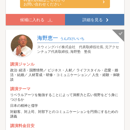
お問い合わせください
候補に入れる
詳細を見る
海野恵一
うんのけいいち
スウィングバイ株式会社 代表取締役社長, 元アクセ
ンチュア代表取締役, 海野塾 塾長
講演ジャンル
政治･経済・国際情勢／ ビジネス・人材／ ライフスタイル・恋愛・婚
活・結婚／ 人材育成・研修・コミュニケーション／ 人生・経験・体験
談
講演テーマ
リベラルアーツを勉強することによって洞察力と広い視野をどう身に
つけるか
日本の精神と儒学
対顧客、対上司、対部下とのコミュニケーションを円滑にするための
講義
講演料金目安