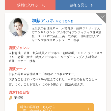
候補に入れる
詳細を見る
加藤アカネ
かとうあかね
元伝説の管理職ＣＡ 人材育成・組織づくり・伝え
方コンサルタント, アカネアイデンティティズ株式会
社 C.E.O, 株式会社三英 取締役, 一般社団法人ア
セアン歯科医療ネットワーク 理事
講演ジャンル
人材育成・研修・新入社員／ ビジネス・顧客満足・ＣＳ／ ライフスタ
イル・恋愛・婚活・結婚／ ビジネス・ リーダーシップ／ 人材育成・
研修・マナー・接客
講演テーマ
伝説の元ＣＡ管理職直伝「本物のビジネスマナー」
大切なことはすべてSORAが教えてくれた ～本当のおもてなし～
言いにくいことを言わずに相手を動かす「魔法の伝え方」
講演料金目安
要相談
料金の詳細はこちらから
お問い合わせください