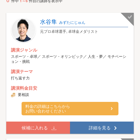
6
件中
1～6
件目の講師を表示中
水谷隼
みずたにじゅん
元プロ卓球選手, 卓球金メダリスト
講演ジャンル
スポーツ・卓球／ スポーツ・オリンピック／ 人生・夢／ モチベーシ
ョン・挑戦
講演テーマ
打ち返す力
講演料金目安
要相談
料金の詳細はこちらから
お問い合わせください
候補に入れる
詳細を見る