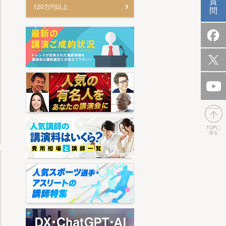
質
120万円以上
問
TOPに
戻る