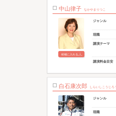
中山律子
なかやまりつこ
ジャンル
現職
講演テーマ
候補に入れる
講演料金目安
白石康次郎
しらいしこうじろ
ジャンル
現職