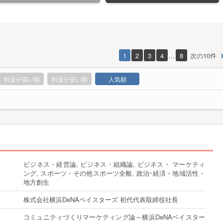
1
2
3
4
...
8
次の10件
料金が高い順
料金が安い順
人気順
ビジネス・経営論, ビジネス・組織論, ビジネス・ マーケティ
ング, スポーツ・その他スポーツ全般, 政治･経済・地域活性・
地方創生
株式会社横浜DeNAベイスターズ 初代代表取締役社長
コミュニティづくりマーケティング論～横浜DeNAベイスター