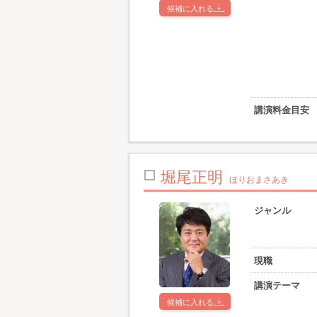
候補に入れる
講演料金目安
堀尾正明
ほりおまさあき
ジャンル
現職
講演テーマ
候補に入れる