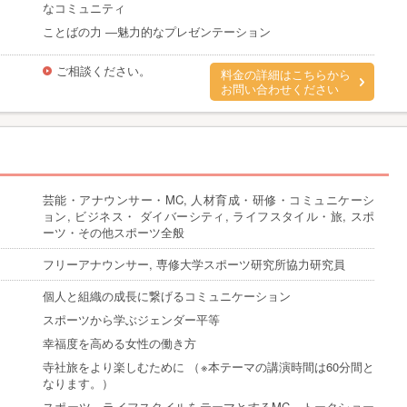
なコミュニティ
ことばの力 ―魅力的なプレゼンテーション
ご相談ください。
料金の詳細はこちらから
お問い合わせください
芸能・アナウンサー・MC, 人材育成・研修・コミュニケーシ
ョン, ビジネス・ ダイバーシティ, ライフスタイル・旅, スポ
ーツ・その他スポーツ全般
フリーアナウンサー, 専修大学スポーツ研究所協力研究員
個人と組織の成長に繋げるコミュニケーション
スポーツから学ぶジェンダー平等
幸福度を高める女性の働き方
寺社旅をより楽しむために （※本テーマの講演時間は60分間と
なります。）
スポーツ、ライフスタイルをテーマとするMC、トークショー