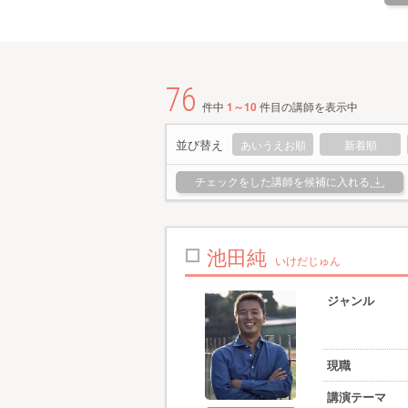
76
件中
1～10
件目の講師を表示中
並び替え
あいうえお順
新着順
チェックをした講師を候補に入れる
池田純
いけだじゅん
ジャンル
現職
講演テーマ