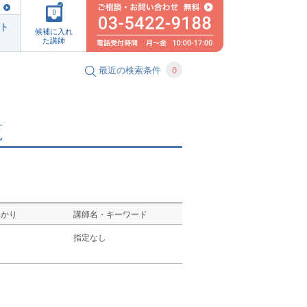
0
ト
候補に入れ
た講師
最近の検索条件
0
覧
ゆかり
講師名・キーワード
し
指定なし