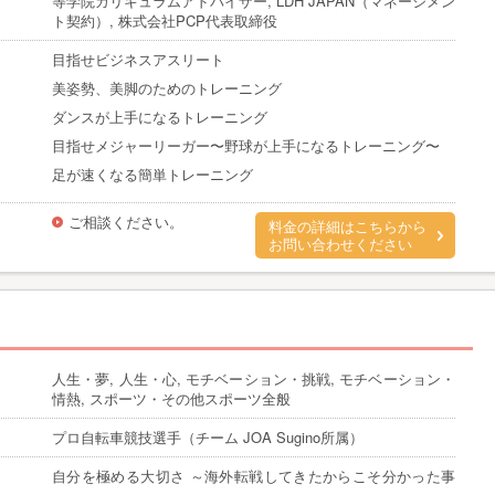
等学院カリキュラムアドバイザー, LDH JAPAN（マネージメン
ト契約）, 株式会社PCP代表取締役
目指せビジネスアスリート
美姿勢、美脚のためのトレーニング
ダンスが上手になるトレーニング
目指せメジャーリーガー〜野球が上手になるトレーニング〜
足が速くなる簡単トレーニング
ご相談ください。
料金の詳細はこちらから
お問い合わせください
人生・夢, 人生・心, モチベーション・挑戦, モチベーション・
情熱, スポーツ・その他スポーツ全般
プロ自転車競技選手（チーム JOA Sugino所属）
自分を極める大切さ ～海外転戦してきたからこそ分かった事