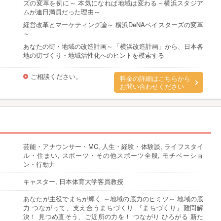
ズの変革を例に～ 本気になれば地域は変わる～横浜スタジア
ムが連日満員だった理由～
経営改革とマーケティング論～ 横浜DeNAベイスターズの変革
～
あなたの街・地域の改造計画～「横浜改造計画」から、日本各
地の街づくり・地域活性化へのヒントを模索する
ご相談ください。
料金の詳細はこちらから
お問い合わせください
芸能・アナウンサー・MC, 人生・経験・体験談, ライフスタイ
ル・住まい, スポーツ・その他スポーツ全般, モチベーショ
ン・行動力
キャスター, 日本体育大学客員教授
あなたが主役でまちが輝く ～地域の底力のヒミツ～ 地域の底
力 つながって、支え合うまちづくり 『まちづくり』難問解
決！ 見つめ直そう、ご近所の力を！ つながり ひろがる 新た