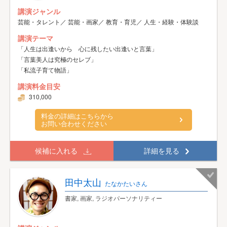
講演ジャンル
芸能・タレント／ 芸能・画家／ 教育・育児／ 人生・経験・体験談
講演テーマ
「人生は出逢いから 心に残したい出逢いと言葉」
「言葉美人は究極のセレブ」
「私流子育て物語」
講演料金目安
310,000
料金の詳細はこちらから
お問い合わせください
候補に入れる
詳細を見る
田中太山
たなかたいさん
書家, 画家, ラジオパーソナリティー