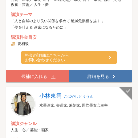
教養・芸術／ 人生・夢
講演テーマ
「人と自然のより良い関係を求めて 絶滅危惧種を描く 」
「夢を叶える 画家になるために 」
講演料金目安
要相談
料金の詳細はこちらから
お問い合わせください
候補に入れる
詳細を見る
小林東雲
こばやしとううん
水墨画家, 書道家, 篆刻家, 国際墨友会主宰
講演ジャンル
人生・心／ 芸能・画家