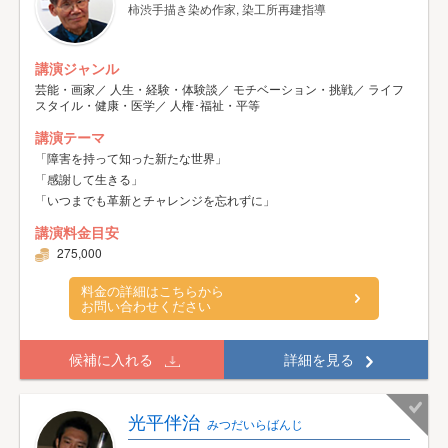
柿渋手描き染め作家, 染工所再建指導
講演ジャンル
芸能・画家／ 人生・経験・体験談／ モチベーション・挑戦／ ライフ
スタイル・健康・医学／ 人権･福祉・平等
講演テーマ
「障害を持って知った新たな世界」
「感謝して生きる」
「いつまでも革新とチャレンジを忘れずに」
講演料金目安
275,000
料金の詳細はこちらから
お問い合わせください
候補に入れる
詳細を見る
光平伴治
みつだいらばんじ