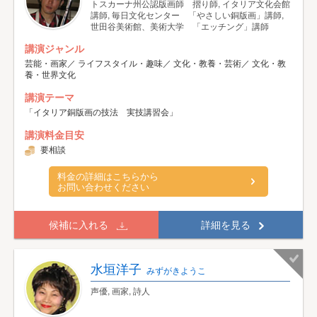
トスカーナ州公認版画師 摺り師, イタリア文化会館
講師, 毎日文化センター 「やさしい銅版画」講師,
世田谷美術館、美術大学 「エッチング」講師
講演ジャンル
芸能・画家／ ライフスタイル・趣味／ 文化・教養・芸術／ 文化・教
養・世界文化
講演テーマ
「イタリア銅版画の技法 実技講習会」
講演料金目安
要相談
料金の詳細はこちらから
お問い合わせください
候補に入れる
詳細を見る
水垣洋子
みずがきようこ
声優, 画家, 詩人