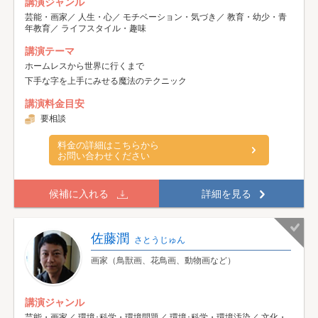
講演ジャンル
芸能・画家／ 人生・心／ モチベーション・気づき／ 教育・幼少・青
年教育／ ライフスタイル・趣味
講演テーマ
ホームレスから世界に行くまで
下手な字を上手にみせる魔法のテクニック
講演料金目安
要相談
料金の詳細はこちらから
お問い合わせください
候補に入れる
詳細を見る
佐藤潤
さとうじゅん
画家（鳥獣画、花鳥画、動物画など）
講演ジャンル
芸能・画家／ 環境･科学・環境問題／ 環境･科学・環境汚染／ 文化・