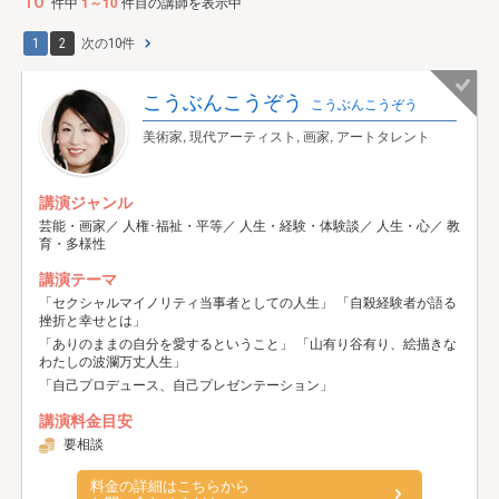
16
件中
1～10
件目の講師を表示中
1
2
次の10件
こうぶんこうぞう
こうぶんこうぞう
美術家, 現代アーティスト, 画家, アートタレント
講演ジャンル
芸能・画家／ 人権･福祉・平等／ 人生・経験・体験談／ 人生・心／ 教
育・多様性
講演テーマ
「セクシャルマイノリティ当事者としての人生」 「自殺経験者が語る
挫折と幸せとは」
「ありのままの自分を愛するということ」 「山有り谷有り、絵描きな
わたしの波瀾万丈人生」
「自己プロデュース、自己プレゼンテーション」
講演料金目安
要相談
料金の詳細はこちらから