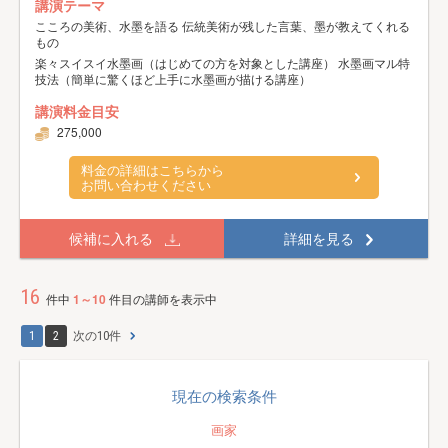
講演テーマ
こころの美術、水墨を語る 伝統美術が残した言葉、墨が教えてくれる
もの
楽々スイスイ水墨画（はじめての方を対象とした講座） 水墨画マル特
技法（簡単に驚くほど上手に水墨画が描ける講座）
講演料金目安
275,000
料金の詳細はこちらから
お問い合わせください
候補に入れる
詳細を見る
16
件中
1～10
件目の講師を表示中
1
2
次の10件
現在の検索条件
画家