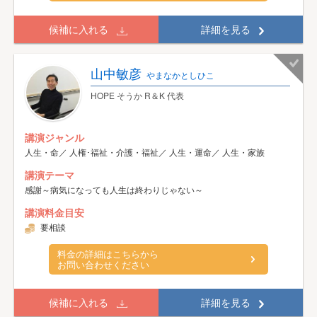
候補に入れる
詳細を見る
山中敏彦
やまなかとしひこ
HOPE そうか R＆K 代表
講演ジャンル
人生・命／ 人権･福祉・介護・福祉／ 人生・運命／ 人生・家族
講演テーマ
感謝～病気になっても人生は終わりじゃない～
講演料金目安
要相談
料金の詳細はこちらから
お問い合わせください
候補に入れる
詳細を見る