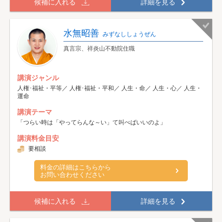
候補に入れる
詳細を見る
水無昭善
みずなししょうぜん
真言宗、祥炎山不動院住職
講演ジャンル
人権･福祉・平等／ 人権･福祉・平和／ 人生・命／ 人生・心／ 人生・
運命
講演テーマ
「つらい時は「やってらんな～い」て叫べばいいのよ」
講演料金目安
要相談
料金の詳細はこちらから
お問い合わせください
候補に入れる
詳細を見る