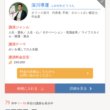
深川導運
ふかがわどううん
オフィス深川 代表者, 手相・タロット占い鑑定士,
司会業
講演ジャンル
人生・運命／ 人生・心／ モチベーション・意識改革／ ライフスタイ
ル・開運・風水
講演テーマ
占いを通しての人生観
講演料金目安
240,000
料金の詳細はこちらから
お問い合わせください
候補に入れる
詳細を見る
79
件中
1～10
件目の講師を表示中