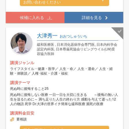
お問い合わせください
候補に入れる
詳細を見る
大津秀一
おおつしゅういち
緩和医療医 , 日本消化器病学会専門医, 日本内科学会
認定内科医, 日本尊厳死協会リビングウイル(LW)受
容協力医師
講演ジャンル
ライフスタイル・健康・医学／ 人生・命／ 人生・運命／ 人生・経
験・体験談／ 人権･福祉・介護・福祉
講演テーマ
死ぬ時に後悔すること25
死ぬ時に後悔しない医療 一日一日を大切に生きる ～後悔の無い人
生を送るために～ 満ち足りた人生の終わり方 感動を与えて逝った12
人の物語 死学 Dr.大津の世界イチ簡単な緩和医療 瀕死の医療
講演料金目安
要相談