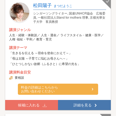
松田陽子
まつだようこ
シンガーソングライター, 国連UNHCR協会 広報委
員, 一般社団法人Stand for mothers 理事, 京都光華女
子大学 客員教授
講演ジャンル
人生・経験・体験談／ 人生・運命／ ライフスタイル・健康・医学／
人権･福祉・平和／ 教育・育児
講演テーマ
「生きるを伝える ～宿命を使命にかえて～」
「母は太陽 ～子育てに悩むお母さんへ～」
「ひとつしかない故郷（ふるさと）に希望の光を」
講演料金目安
要相談
料金の詳細はこちらから
お問い合わせください
候補に入れる
詳細を見る