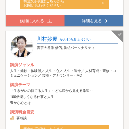
料金の詳細はこちらから
お問い合わせください
候補に入れる
詳細を見る
川村妙慶
かわむらみょうけい
真宗大谷派 僧侶, 番組パーソナリティ
講演ジャンル
人生・経験・体験談／ 人生・心／ 人生・運命／ 人材育成・研修・コ
ミュニケーション／ 芸能・アナウンサー・MC
講演テーマ
「生きがいの持てる人生」～どん底から見える希望～
100倍楽しくなる仕事と人生
豊かな心とは
講演料金目安
要相談
料金の詳細はこちらから