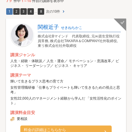
79
件中
1～10
件目の講師を表示中
1
2
3
4
...
8
次の10件
関根近子
せきねちかこ
株式会社Bマインド 代表取締役, 元㈱資生堂執行役
員常務, 株式会社TAKARA＆COMPANY社外取締役,
東リ株式会社社外取締役
講演ジャンル
人生・経験・体験談／ 人生・運命／ モチベーション・意識改革／ ビ
ジネス・ リーダーシップ／ ビジネス・ キャリア
講演テーマ
輝いて生きるプラス思考の育て方
女性管理職研修「仕事もプライベートも輝いて生きるための視点と思
考」
女性22,000人のマネージメント経験から学んだ 「女性活性化のポイン
ト」
講演料金目安
要相談
料金の詳細はこちらから