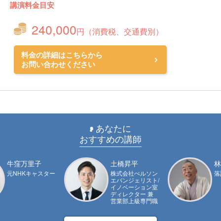
講演料金目安
240,000
円（消費税、交通費別）
料金の詳細はこちらから
お問い合わせください
あなたに
おすすめの講師
牛窪万里子
土橋昇平
林
元NHKキャスター
株式会社ぺルソン
落
エバンジェリスト/
イノベーション室
ディレクター 兼
営業部上級専門職