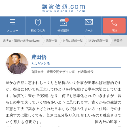
0
電話
メニュー
初めての方
候補講師
メール
講演会・講師の講演依頼.com
講師一覧
芸能の講師一覧
建築の講師一覧
豊田悟
豊田悟
とよださとる
有限会社 豊田空間デザイン室 代表取締役
豊かな自然に恵まれじっくりと納得のいく仕事が出来れば理想的です
が、都会においても工夫してゆとりを持ち続ける事を大切にしていま
す。物質的に豊かで便利になり、何でも効率化されていきますが、暮
らしの中で失っていく物も多いように思われます。古くからの生活の
知恵と工夫で築き上げられた日本ならではの住まい方・住居にそのま
ま戻すのは難しくても、良さは充分取り入れ 新しいものと融合させて
いく努力も必要です。 国内外の民家・