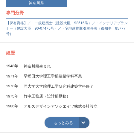
神奈川県
専門分野
【保有資格】／・一級建築士（建設大臣 92516号）／・インテリアプラン
ナー（建設大臣 90-07475号）／・宅地建物取引主任者（都知事 85777
号）
経歴
1948年
神奈川県生まれ
1971年
早稲田大学理工学部建築学科卒業
1973年
同大学大学院理工学研究科建築学科修了
1973年
竹中工務店（設計部勤務）
1986年
アルスデザインアソシエイツ株式会社設立
2000年
豊田空間デザイン室 設立
もっとみる