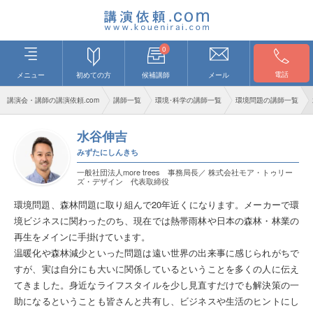
0
電話
メニュー
初めての方
候補講師
メール
講演会・講師の講演依頼.com
講師一覧
環境･科学の講師一覧
環境問題の講師一覧
水谷伸吉
みずたにしんきち
一般社団法人more trees 事務局長／ 株式会社モア・トゥリー
ズ・デザイン 代表取締役
環境問題、森林問題に取り組んで20年近くになります。メーカーで環
境ビジネスに関わったのち、現在では熱帯雨林や日本の森林・林業の
再生をメインに手掛けています。
温暖化や森林減少といった問題は遠い世界の出来事に感じられがちで
すが、実は自分にも大いに関係しているということを多くの人に伝え
てきました。身近なライフスタイルを少し見直すだけでも解決策の一
助になるということも皆さんと共有し、ビジネスや生活のヒントにし