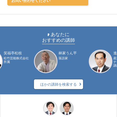
お問い合わせください
あなたに
おすすめの講師
笑福亭松枝
林家うん平
進
松竹芸能株式会社
落語家
産
所属
ナ
講
ほかの講師を検索する