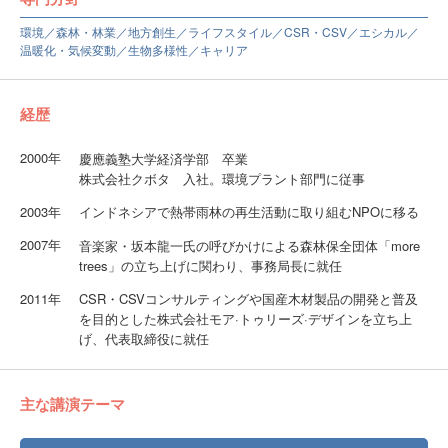
環境／森林・林業／地方創生／ライフスタイル／CSR・CSV／エシカル／
温暖化・気候変動／生物多様性／キャリア
経歴
2000年
慶應義塾大学経済学部 卒業
株式会社クボタ 入社。環境プラント部門に従事
2003年
インドネシアで熱帯雨林の再生活動に取り組むNPOに移る
2007年
音楽家・坂本龍一氏の呼びかけによる森林保全団体「more
trees」の立ち上げに関わり、事務局長に就任
2011年
CSR・CSVコンサルティングや国産木材製品の開発と普及
を目的とした株式会社モア·トゥリーズ·デザインを立ち上
げ、代表取締役に就任
主な講演テーマ