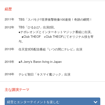
経歴
2011年
TBS「スパモク!!世界衝撃映像100連発！奇跡の瞬間！
2012年
TBS「ひるおび」出演2回。
●ナポレオンズとインターネットマジック番組に出演。
●Club THEOF ※Club THEOFにてオリジナル技を寄
与。
2013年
任天堂3DS配信番組『いつの間にテレビ』出演
2015年
●A Jerry's Baron living in Japan
2016年
テレビ朝日「キスマイ魔ジック」出演
主な講演テーマ
経営とエンターテイメントを楽しむ