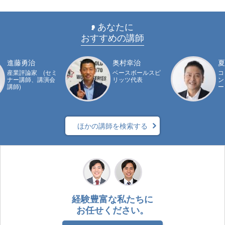
あなたに
おすすめの講師
進藤勇治
奥村幸治
夏
産業評論家 (セミ
ベースボールスピ
コ
ナー講師、講演会
リッツ代表
ン
講師)
ー
ほかの講師を検索する
経験豊富な私たちに
お任せください。