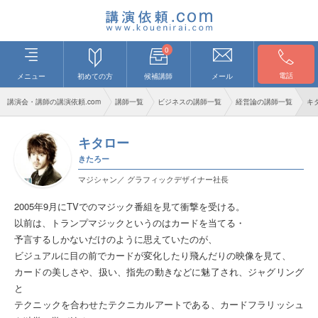
0
電話
メニュー
初めての方
候補講師
メール
講演会・講師の講演依頼.com
講師一覧
ビジネスの講師一覧
経営論の講師一覧
キ
キタロー
きたろー
マジシャン／ グラフィックデザイナー社長
2005年9月にTVでのマジック番組を見て衝撃を受ける。
以前は、トランプマジックというのはカードを当てる・
予言するしかないだけのように思えていたのが、
ビジュアルに目の前でカードが変化したり飛んだりの映像を見て、
カードの美しさや、扱い、指先の動きなどに魅了され、ジャグリング
と
テクニックを合わせたテクニカルアートである、カードフラリッシュ