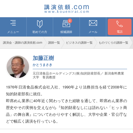
0
電話
メニュー
初めての方
候補講師
メール
講演会・講師の講演依頼.com
講師一覧
ビジネスの講師一覧
ものづくりの講師一覧
加藤正樹
かとうまさき
元日清食品ホールディングス(株)知的財産部長／ 新潟食料農業
大学 客員教授
1976年日清食品株式会社入社、1990年より法務担当を経て2008年に
知的財産部長に就任。
即席めん業界に40年近く関わってきた経験を通して、即席めん業界の
歴史やその実例を交えながら『知的財産なしには語れない「ヒット商
品」の舞台裏』についてわかりやすく解説し、大学や企業・官公庁な
どで幅広く講演を行っている。