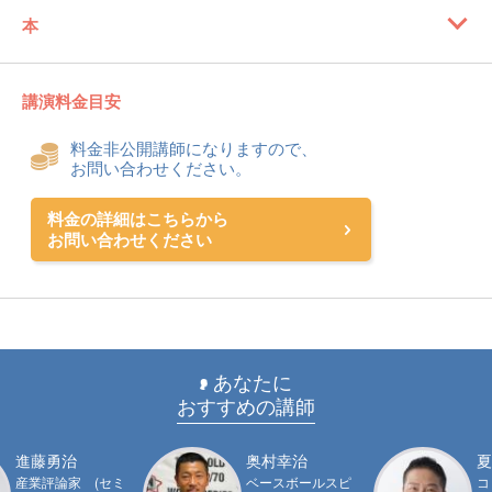
本
講演料金目安
料金非公開講師になりますので、
お問い合わせください。
料金の詳細はこちらから
お問い合わせください
あなたに
おすすめの講師
進藤勇治
奥村幸治
夏
産業評論家 (セミ
ベースボールスピ
コ