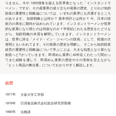
りません。今や 1000憶食を超える世界食となった「インスタントラ
ーメン」ですが、その産業界の成り立ちや発展の歴史、とりわけ知的
財産の重要性と戦略論については、いずれの業界にも共通するところ
があります。 知財戦略とは何か？ 基本特許とは何か？ 今、日本の技
術力の再生に期待が込められています。インスタントラーメンが世界
的な産業になり得たのは何故なのか？半世紀にわたる歴史をたどりな
がら、知財戦略の本質を解明していきます。インスタントラーメン
は、世界に誇る「メイド・イン・ジャパンの技術」として、戦後の大
発明ともいわれてます。その発展の歴史を理解し、そこから知的財産
経営の重要性と戦略論について学ぶことは、大きな知恵となり新たな
創造へと?がっていきます。即席めん業界に40年近くわたって関わっ
てきた経験を通して、即席めん業界の歴史やその実例を交えながら
「ヒット商品の舞台裏」についてわかりやすく解説します。
経歴
1971年
大坂大学工学部
1976年
日清食品株式会社総合研究所勤務
1990年
法務課