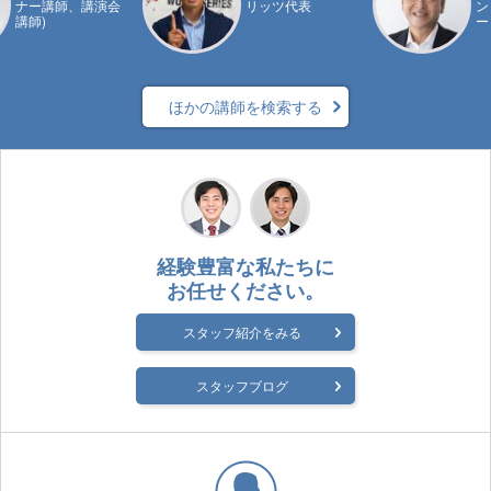
ナー講師、講演会
リッツ代表
ン
講師)
ー
ほかの講師を検索する
経験豊富な私たちに
お任せください。
スタッフ紹介をみる
スタッフブログ