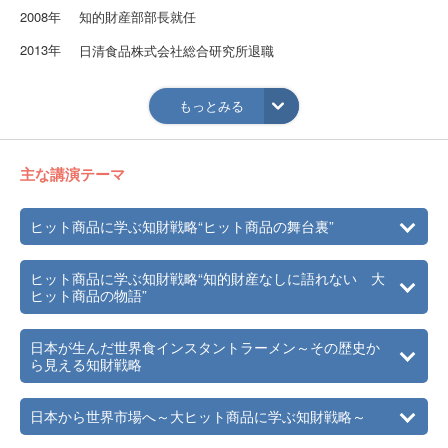
2008年
知的財産部部長就任
2013年
日清食品株式会社総合研究所退職
2014年
食品産業センター勤務
もっとみる
2018年
退職
新潟食料農業大学 客員教授
主な講演テーマ
ヒット商品に学ぶ知財戦略“ヒット商品の舞台裏”
ヒット商品に学ぶ知財戦略“知的財産なしに語れない 大
ヒット商品の物語”
日本が生んだ世界食インスタントラーメン～その歴史か
ら見える知財戦略
日本から世界市場へ～大ヒット商品に学ぶ知財戦略～