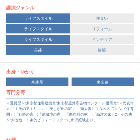
講演ジャンル
ライフスタイル
住まい
ライフスタイル
リフォーム
ライフスタイル
インテリア
芸能
建築
出身・ゆかり
兵庫県
東京都
専門分野
＜受賞歴＞:東京都住宅建築賞:東京都屋外広告物コンクール優秀賞::＜代表作
＞:「Ｉ氏のアトリエ」:「美しが丘の家」:「南大沢ＬＩＮＫＳ フレンド保育
園」:「姫路の家」:「武蔵境の家」:「西府町の家」:「高津の家」::＜その他
＞:大改造！！劇的ビフォーアフターに出演経験あり。
経歴