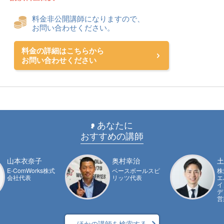
料金非公開講師になりますので、
お問い合わせください。
料金の詳細はこちらから
お問い合わせください
あなたに
おすすめの講師
山本衣奈子
奥村幸治
土
E-ComWorks株式
ベースボールスピ
株
会社代表
リッツ代表
エ
イ
デ
営
ほかの講師を検索する