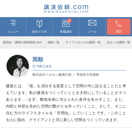
0
電話
メニュー
初めての方
候補講師
メール
講演会・講師の講演依頼.com
講師一覧
ライフスタイルの講師一覧
住まいの講師一覧
巽順
たつみじゅん
株式会社ベルセン建築計画 ／ 早稲田大学講師
建築とは、「場」を演出する装置として空間の中に設えることだと考
えています。私が建築をつくっていくとき大切にしていることが３つ
あります。::まず、敷地全体に与えられた条件を生かすこと。また、
内部と外部を含めた空間の繋がりを作っていくこと。そして、そこに
住む方のライフスタイルを「空間化」していくことです。::このこと
を心に留め、クライアントと共に新しい空間をつくっていきます。