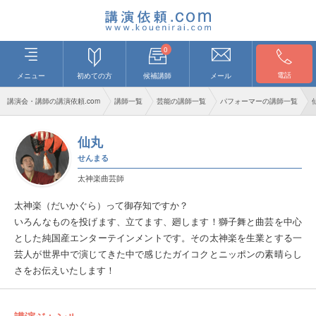
0
電話
メニュー
初めての方
候補講師
メール
講演会・講師の講演依頼.com
講師一覧
芸能の講師一覧
パフォーマーの講師一覧
仙丸
せんまる
太神楽曲芸師
太神楽（だいかぐら）って御存知ですか？
いろんなものを投げます、立てます、廻します！獅子舞と曲芸を中心
とした純国産エンターテインメントです。その太神楽を生業とする一
芸人が世界中で演じてきた中で感じたガイコクとニッポンの素晴らし
さをお伝えいたします！