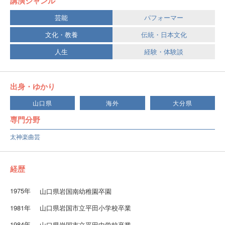
講演ジャンル
芸能
パフォーマー
文化・教養
伝統・日本文化
人生
経験・体験談
出身・ゆかり
山口県
海外
大分県
専門分野
太神楽曲芸
経歴
1975年
山口県岩国南幼稚園卒園
1981年
山口県岩国市立平田小学校卒業
1984年
山口県岩国市立平田中学校卒業