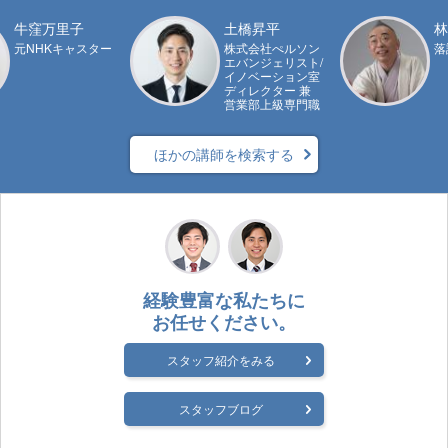
牛窪万里子
土橋昇平
林
元NHKキャスター
株式会社ぺルソン
落
エバンジェリスト/
イノベーション室
ディレクター 兼
営業部上級専門職
ほかの講師を検索する
経験豊富な私たちに
お任せください。
スタッフ紹介をみる
スタッフブログ