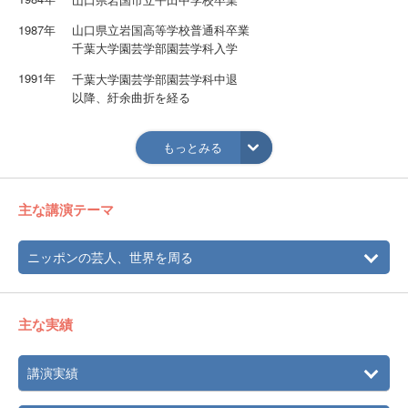
1987年
山口県立岩国高等学校普通科卒業
千葉大学園芸学部園芸学科入学
1991年
千葉大学園芸学部園芸学科中退
以降、紆余曲折を経る
1998年
江戸太神楽十三代家元・鏡味小仙（現・丸一仙翁）に師事
もっとみる
現在、各種イベント、ステージ等で世界を股にかけて活躍
中
主な講演テーマ
ニッポンの芸人、世界を周る
主な実績
講演実績