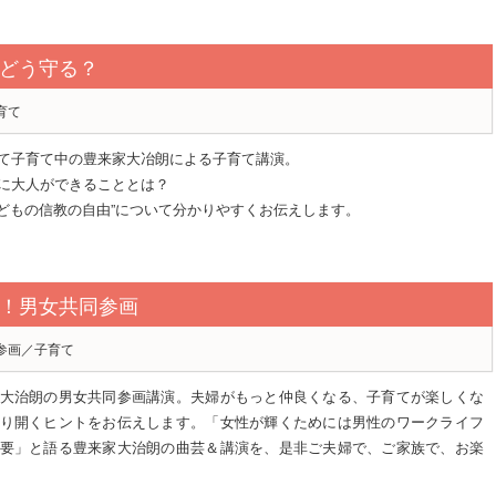
どう守る？
育て
て子育て中の豊来家大冶朗による子育て講演。
に大人ができることとは？
こどもの信教の自由”について分かりやすくお伝えします。
！男女共同参画
参画／子育て
大治朗の男女共同参画講演。夫婦がもっと仲良くなる、子育てが楽しくな
り開くヒントをお伝えします。「女性が輝くためには男性のワークライフ
要」と語る豊来家大治朗の曲芸＆講演を、是非ご夫婦で、ご家族で、お楽