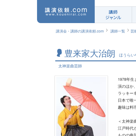
講師
ジャンル
講演会・講師の講演依頼.com
講師一覧
芸
豊来家大治朗
ほうらい
太神楽曲芸師
1978
演のほか
ラッキー
日本で唯
趣味は料
＜太神楽
江戸時代
ものの曲