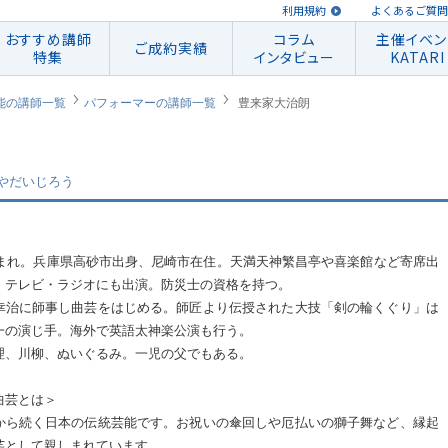
利用規約
よくあるご質問
おすすめ講師
コラム
主催イベン
ご成約実績
特集
インタビュー
KATARI
能の講師一覧
パフォーマーの講師一覧
豊来家大治朗
やだいじろう
年生まれ。兵庫県高砂市出身、尼崎市在住。天満天神繁昌亭や喜楽館など寄席出
、テレビ・ラジオにも出演。防災士の資格を持つ。
幸治に師事し曲芸をはじめる。師匠より伝授された大技「剣の輪くぐり」は
一の演じ手。海外で英語太神楽公演も行う。
理、川柳、ぬいぐるみ。一児の父でもある。
曲芸とは＞
から続く日本の伝統芸能です。お祝いの傘回しや厄払いの獅子舞など、縁起
芸として親しまれています。