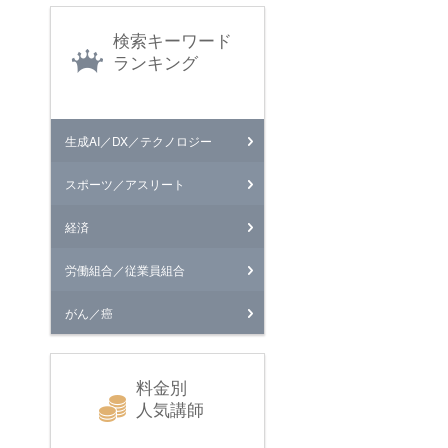
検索キーワード
ランキング
生成AI／DX／テクノロジー
スポーツ／アスリート
経済
労働組合／従業員組合
がん／癌
料金別
人気講師