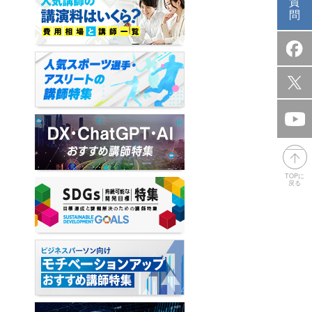
質
問
TOPに
戻る