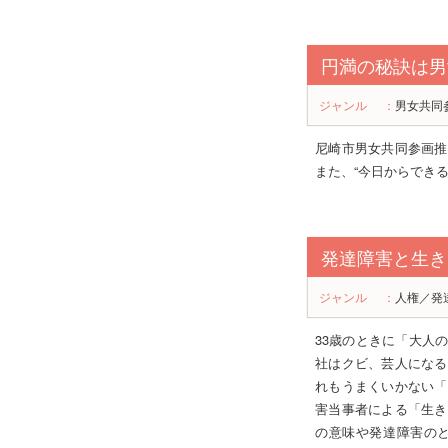
円満の秘訣は男
ジャンル
：
男女共同
尼崎市男女共同参画推
また、“今日からでき
発達障害と生き
ジャンル
：
人権／発
33歳のときに「大人
社はクビ、芸人になる
れもうまくいかない「
害当事者による「生き
の意味や発達障害の