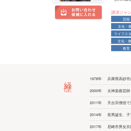
講演ジャ
芸能
文化・
ライフス
文化・
教育
経歴
1978年
兵庫県高砂市
2000年
太神楽曲芸師
2011年
天台宗僧侶で
2014年
長男誕生、子
2017年
尼崎市男女共