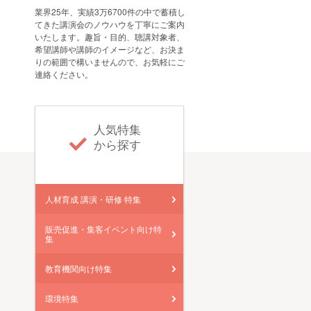
業界25年、実績3万6700件の中で蓄積し
てきた講演会のノウハウを丁寧にご案内
いたします。趣旨・目的、聴講対象者、
希望講師や講師のイメージなど、お決ま
りの範囲で構いませんので、お気軽にご
連絡ください。
人気特集
から探す
人材育成 講演・研修 特集
販売促進・集客イベント向け特
集
教育機関向け特集
環境特集