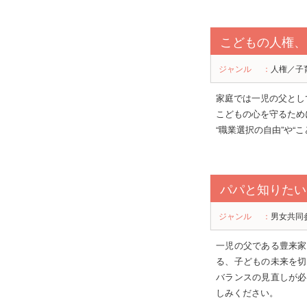
こどもの人権、
ジャンル
：
人権／子
家庭では一児の父とし
こどもの心を守るため
“職業選択の自由”や“
パパと知りたい
ジャンル
：
男女共同
一児の父である豊来家
る、子どもの未来を切
バランスの見直しが必
しみください。