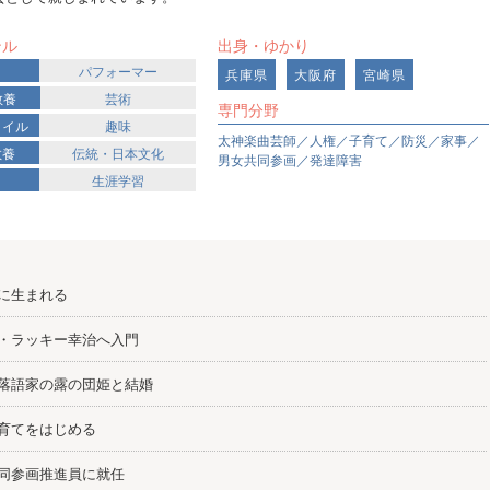
ンル
出身・ゆかり
パフォーマー
兵庫県
大阪府
宮崎県
教養
芸術
専門分野
タイル
趣味
太神楽曲芸師／人権／子育て／防災／家事／
教養
伝統・日本文化
男女共同参画／発達障害
生涯学習
に生まれる
・ラッキー幸治へ入門
落語家の露の団姫と結婚
育てをはじめる
同参画推進員に就任