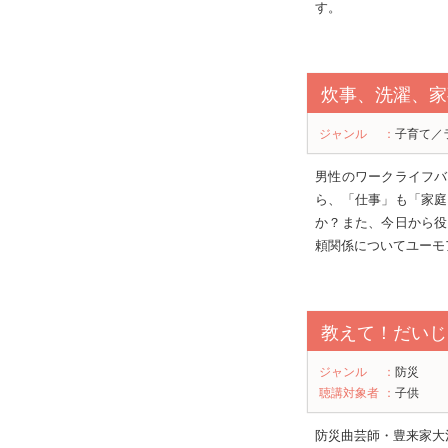
す。
炊事、洗濯、家
ジャンル
：
子育て／
男性のワークライフバ
ら、「仕事」も「家庭
か？また、今日から役
頼関係についてユーモ
教えて！だいじ
ジャンル
：
防災
聴講対象者
：
子供
防災曲芸師・豊来家大