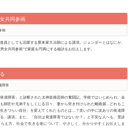
女共同参画
参画
進員としても活躍する豊来家大冶朗による講演。ジェンダーとはなにか、
る男女共同参画”で家庭を円満にする秘訣をお伝えします。
る
達障害
の発達障害」と診断された太神楽曲芸師の奮闘記。学校ではいじめられ、会
も師匠や兄弟子をしくじる日々、妻から突き付けられた離婚届…どれもこ
生きづらい自分」を変えてくれたものとは…？笑いの中に涙ありの発達障
る」講演。また、「自分は発達障害ではないか？」と不安な人へも、受診
とらえ方、社会で生きる術について、やさしく、分かりやすくお伝えしま