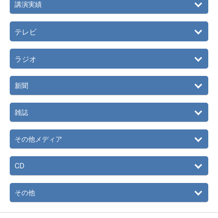
2025年
長門市公認「金子みすゞアンバサダー」に就任
講演実績
2025年
EXPO2025大阪・関西万博に出演
テレビ
2026年
日本コロムビアからアルバム『Misuzu Songs－金子みすゞ
のうたがきこえる－』でメジャーデビュー
ラジオ
新聞
雑誌
その他メディア
CD
その他