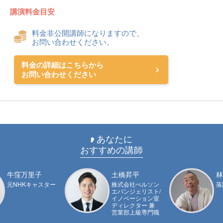
講演料金目安
料金非公開講師になりますので、
お問い合わせください。
料金の詳細はこちらから
お問い合わせください
あなたに
おすすめの講師
牛窪万里子
土橋昇平
林
元NHKキャスター
株式会社ぺルソン
落
エバンジェリスト/
イノベーション室
ディレクター 兼
営業部上級専門職