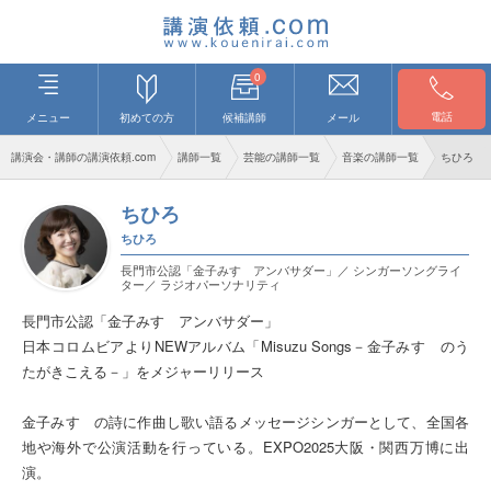
0
電話
メニュー
初めての方
候補講師
メール
講演会・講師の講演依頼.com
講師一覧
芸能の講師一覧
音楽の講師一覧
ちひろ
ちひろ
ちひろ
長門市公認「金子みすゞアンバサダー」／ シンガーソングライ
ター／ ラジオパーソナリティ
長門市公認「金子みすゞアンバサダー」
日本コロムビアよりNEWアルバム「Misuzu Songs－金子みすゞのう
たがきこえる－」をメジャーリリース
金子みすゞの詩に作曲し歌い語るメッセージシンガーとして、全国各
地や海外で公演活動を行っている。EXPO2025大阪・関西万博に出
演。