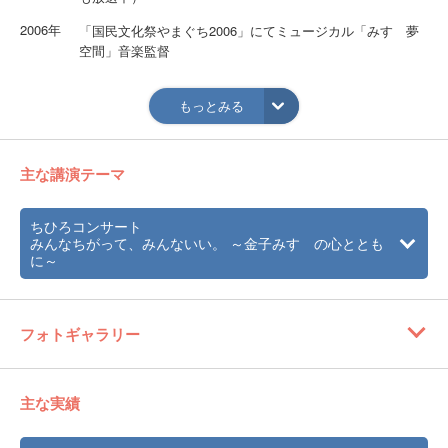
2006年
「国民文化祭やまぐち2006」にてミュージカル「みすゞ夢
空間」音楽監督
2007年
台湾国桃園県元智大学「日本文化祭」にて講演
もっとみる
2008年
台湾国南投県「日本台湾音楽交流文化祭」日本代表出演
2010年
韓国釜山「韓日友好の夕べ」日本代表出演
主な講演テーマ
2011年
「第7回日本放送文化大賞」ラジオ部門準グランプリ受賞。
全国放送となる。番組「こだまでしょうか～今、金子み
すゞの心を聴きたい～」制作：エフエム山口パーソナリテ
ちひろコンサート
みんなちがって、みんないい。 ～金子みすゞの心ととも
ィ：ちひろ
に～
2016年
国歌斉唱 広島東洋カープ公式戦（vs 横浜DeNAベイスタ
ーズ）
Mazda Zoom-Zoom スタジアム広島 にて
フォトギャラリー
2018年
NHK「ラジオ深夜便」に出演
2019年
視覚障害者柔道・廣瀬順子選手の応援ソングを制作
主な実績
2021年
NHKラジオ「武内陶子のごごカフェ」に出演