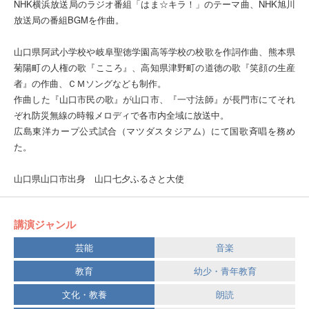
NHK横浜放送局のラジオ番組「はま☆キラ！」のテーマ曲、NHK旭川
放送局の番組BGMを作曲。
山口県阿武小学校や岐阜聖徳学園高等学校の校歌を作詞作曲、熊本県
菊陽町の人権の歌『こころ』、高知県津野町の道徳の歌『笑顔の生産
者』の作曲、ＣＭソングなども制作。
作曲した『山口市民の歌』が山口市、『一寸法師』が長門市にてそれ
ぞれ防災無線の時報メロディで各市内全域に放送中。
広島東洋カープ公式試合（マツダスタジアム）にて国歌斉唱を務め
た。
山口県山口市出身 山口七夕ふるさと大使
講演ジャンル
芸能
音楽
教育
幼少・青年教育
文化・教養
朗読