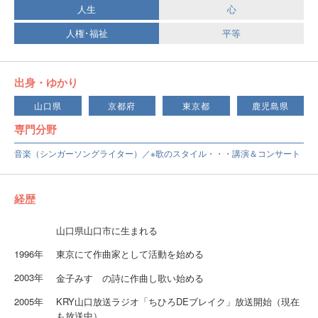
人生
心
人権･福祉
平等
出身・ゆかり
山口県
京都府
東京都
鹿児島県
専門分野
音楽（シンガーソングライター）／※歌のスタイル・・・講演＆コンサート
経歴
山口県山口市に生まれる
1996年
東京にて作曲家として活動を始める
2003年
金子みすゞの詩に作曲し歌い始める
2005年
KRY山口放送ラジオ「ちひろDEブレイク」放送開始（現在
も放送中）