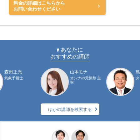
料金の詳細はこちらから
お問い合わせください
あなたに
おすすめの講師
森田正光
山本モナ
島
気象予報士
オンナの元気塾 主
タ
宰
ほかの講師を検索する