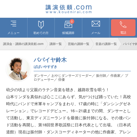
0
電話
メニュー
初めての方
候補講師
メール
講演会・講師の講演依頼.com
講師一覧
芸能の講師一覧
音楽の講師一覧
パパイヤ
パパイヤ鈴木
ぱぱいやすずき
ダンサー／ おやじダンサーズリーダー／ 振付師／ 作曲家／ プ
ロデューサー／ 俳優
幼少の頃より父親のラテン音楽を聴き、越路吹雪を唄う！
山本リンダを真似れば心ここにあらず、気がつけば踊っていた！高校
時代にバンドで米軍キャンプをまわり、17歳の時に「ダンシングゼネ
レーション」でレコードデビュー。16～21歳までの間、ダンサーとし
て活動し、東京ディズニーランドを最後に振付師になる。その後バン
ド活動を再開し、第18回世界歌謡祭に日本代表として出場。（日本武
道館）現在は振付師・ダンスコーディネーターの他に作曲家、アレン