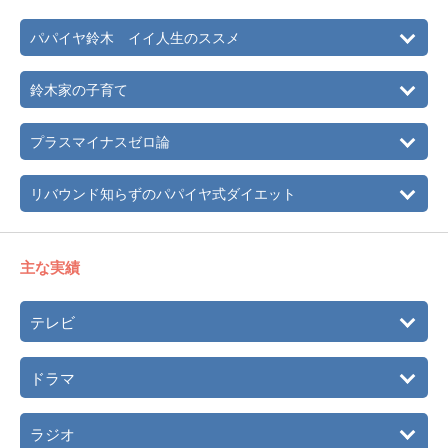
現在、振付師・ダンスコーディネーターの他にタレント・
俳優・作曲家、アレンジャー、マニピュレーター、プロデ
パパイヤ鈴木 イイ人生のススメ
ューサーとしても活躍中！
鈴木家の子育て
プラスマイナスゼロ論
リバウンド知らずのパパイヤ式ダイエット
主な実績
テレビ
ドラマ
ラジオ