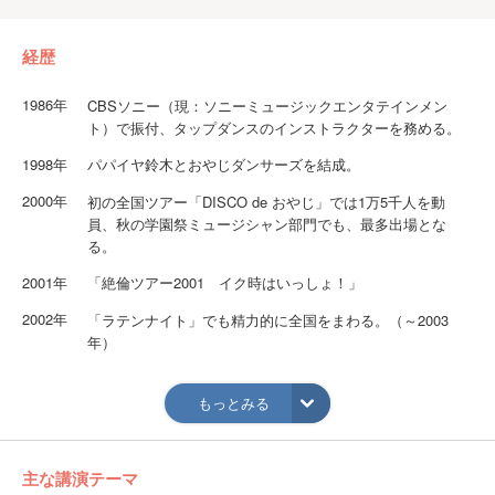
経歴
1986年
CBSソニー（現：ソニーミュージックエンタテインメン
ト）で振付、タップダンスのインストラクターを務める。
1998年
パパイヤ鈴木とおやじダンサーズを結成。
2000年
初の全国ツアー「DISCO de おやじ」では1万5千人を動
員、秋の学園祭ミュージシャン部門でも、最多出場とな
る。
2001年
「絶倫ツアー2001 イク時はいっしょ！」
2002年
「ラテンナイト」でも精力的に全国をまわる。（～2003
年）
2004年
ムービー＋パフォーマンス、名付けて“ムビーマンス”という
新しい公演を開催。
もっとみる
2008年
結成10周年記念コンサート「やっぱり、激しく切なく精力
絶倫！～今夜ボクたちとイク？の巻～」開催。
主な講演テーマ