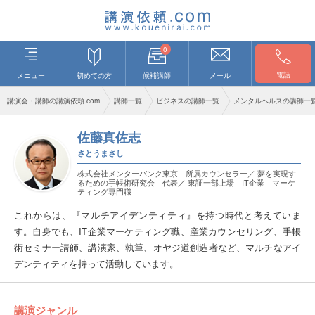
0
電話
メニュー
初めての方
候補講師
メール
講演会・講師の講演依頼.com
講師一覧
ビジネスの講師一覧
メンタルヘルスの講師一
佐藤真佐志
さとうまさし
株式会社メンターバンク東京 所属カウンセラー／ 夢を実現す
るための手帳術研究会 代表／ 東証一部上場 IT企業 マーケ
ティング専門職
これからは、『マルチアイデンティティ』を持つ時代と考えていま
す。自身でも、IT企業マーケティング職、産業カウンセリング、手帳
術セミナー講師、講演家、執筆、オヤジ道創造者など、マルチなアイ
デンティティを持って活動しています。
講演ジャンル