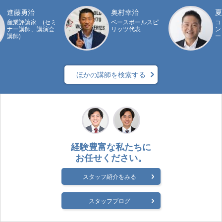
進藤勇治
奥村幸治
夏
産業評論家 (セミ
ベースボールスピ
コ
ナー講師、講演会
リッツ代表
ン
講師)
ー
ほかの講師を検索する
経験豊富な私たちに
お任せください。
スタッフ紹介をみる
スタッフブログ