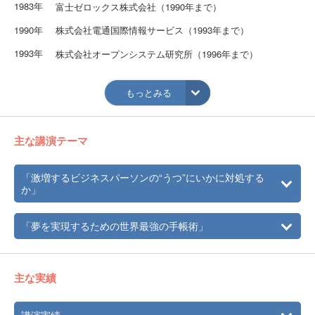
1983年
富士ゼロックス株式会社（1990年まで）
1990年
株式会社電通国際情報サービス（1993年まで）
1993年
株式会社オープンシステム研究所（1996年まで）
1996年
東証一部のIT企業に入社（現在も在職中）。市場開発部の
チームリーダーを務める。ネットワーク技術部、販売推進
もっとみる
部、商品開発本部、応用技術本部、ソリューション開発本
部、などを歴任。
主な講演テーマ
2006年
セキュリティ事業推進本部 インテグレーション部長に就
任。8月、抑うつ症状を発症し休職。11月、復職。この3か
月、後に『神様がくれた三ヶ月』と表現するほど、貴重な
「激増するビジネスパーソンの“うつ”にいかに対処する
体験とし、人生の一つの転機となる。
か」
2007年
7月、株式会社メンターバンク東京の登録カウンセラーにな
る4月、同じようにメンタル的に悩む現代人の支援を決意
「夢を実現するための世界最強の手帳術」
し、産業カウンセラーを学び始める。
2008年
産業カウンセラー資格取得。以後、カウンセリング、講演
などメンタル面での活動を広げる。
主な実績
2009年
新セミナープログラム“夢を実現させるための世界最強の手
帳術”開始