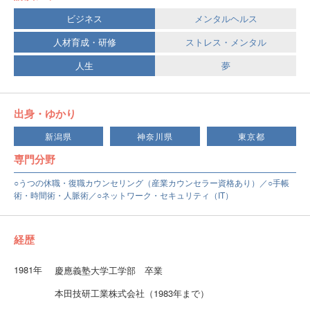
ビジネス
メンタルヘルス
人材育成・研修
ストレス・メンタル
人生
夢
出身・ゆかり
新潟県
神奈川県
東京都
専門分野
○うつの休職・復職カウンセリング（産業カウンセラー資格あり）／○手帳
術・時間術・人脈術／○ネットワーク・セキュリティ（IT）
経歴
1981年
慶應義塾大学工学部 卒業
本田技研工業株式会社（1983年まで）