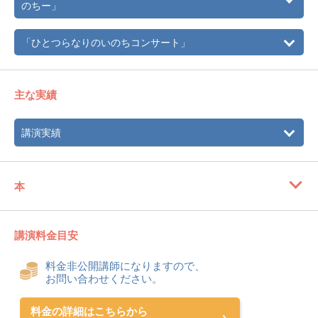
のちー」
1990年 三男を夫婦ふたりだけで自宅出産。1992年 長女
を家族と共に自宅出産。1995年 自然と平和をテーマにシ
「ひとつらなりのいのちコンサート」
ンガーソングライターとして、また自然生活や子育てをつ
づったエッセイを雑誌「月間マクロビオティック」などに
連載。1997年 映画「名前のない学校」の音楽に参加。
1998年 98年、99年、00年三回にわたって、NGO、ピース
主な実績
ボート主宰の世界一周平和の船に講師として乗船。紛争後
のクロアチアや、タヒチ、中米など世界各地で平和コンサ
ートを行う。また、恋愛、セックス、自然出産、育児をテ
講演実績
ーマに語る「ひとつらなりのいのち」講座を行う。2004
年 「平成野生家族」で北九州市自分史文学賞佳作受賞。
2005年 四人の子の出産を軸に描いた自分史エッセイ『地
本
球のまわる音が聞こえる』（光文社）から出版。2009年、
ハリウッドの映画制作会社による、若き天才マジシャンの
三男、原大樹を追ったドキュメンタリー映画に、天才マジ
シャンを育てた母として出演。
講演料金目安
料金非公開講師になりますので、
お問い合わせください。
料金の詳細はこちらから