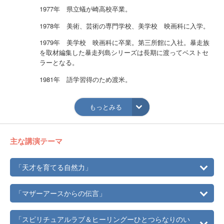
1977年 県立蟻が崎高校卒業。
1978年 美術、芸術の専門学校、美学校 映画科に入学。
1979年 美学校 映画科に卒業。第三所館に入社。暴走族
を取材編集した暴走列島シリーズは長期に渡ってベストセ
ラーとなる。
1981年 語学習得のため渡米。
1982年 電気もガスも水道もないカリフォルニア山中で、
エコライフを実践するコミュニティに参加。そこで自然農
もっとみる
法家、福岡正信氏の直弟子、原秀雄と結婚。
1983年 長男を、山の中で自宅出産。12月、帰国。
主な講演テーマ
1984年 屋久島に移住。屋久島で農業をしながら暮らす。
1985年 次男を、屋久島で自宅出産。
「天才を育てる自然力」
1988年 再度、渡米。カリフォルニア山中で生活。スピリ
「マザーアースからの伝言」
チュアルバースのワークショップで、スピリチュアルな出
産、育児の教えを受ける。
「スピリチュアルラブ＆ヒーリングーひとつらなりのい
1989年 帰国。奈良県十津川村に移住。