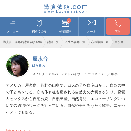
0
電話
メニュー
初めての方
候補講師
メール
講演会・講師の講演依頼.com
講師一覧
人生の講師一覧
心の講師一覧
原水音
原水音
はらみお
スピリチュアルバースアドバイザー／ エッセイスト／ 歌手
アメリカ、屋久島、熊野の山奥で、四人の子を自宅出産し、自然の中
で子どもをてる。心も体も魂も癒される自然力の大切さを知り、恋愛
＆セックスから自宅分娩、自然出産、自然育児、エコヒーリングにつ
いての講演やワークを行っている。自然や平和をうたう歌手、エッセ
イストでもある。