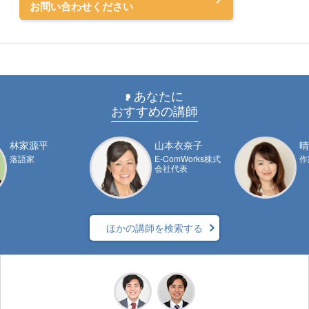
お問い合わせください
あなたに
おすすめの講師
林家源平
山本衣奈子
晴
落語家
E-ComWorks株式
作
会社代表
ほかの講師を検索する