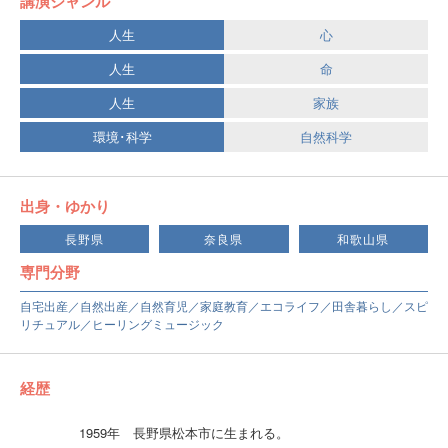
講演ジャンル
人生
心
人生
命
人生
家族
環境･科学
自然科学
出身・ゆかり
長野県
奈良県
和歌山県
専門分野
自宅出産／自然出産／自然育児／家庭教育／エコライフ／田舎暮らし／スピ
リチュアル／ヒーリングミュージック
経歴
1959年 長野県松本市に生まれる。