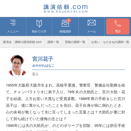
0
電話
メニュー
初めての方
候補講師
メール
講演会・講師の講演依頼.com
講師一覧
芸能の講師一覧
お笑い・ものまねの講師一覧
宮川花子
みやがわはなこ
芸人
1955年大阪府大阪市生まれ。高校卒業後、警察官、警備会社勤務を経
て、チャンバラトリオに弟子入り。79年夫の大助氏と、宮川大助・花
子を結成。上方お笑い大賞など受賞多数。1988年胃の手術をした宮川
花子は、後に胃がんだったことを告白。花子自身が病に倒れたとき、
心の余裕が無くなって夫に言ってしまった言葉とは？大助氏が妻に対
して持ち続けていた後悔の念とは？
1990年には夫の大助氏が、のどのポリープを切除、95年には胆石手術