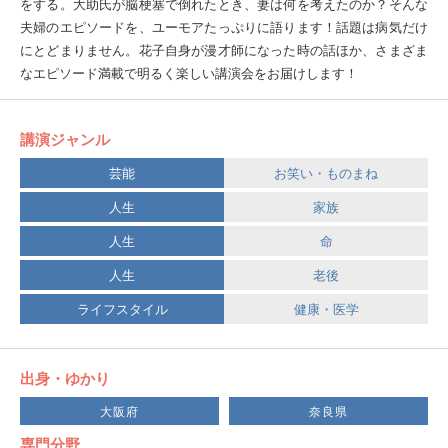
をする。大助氏が脳梗塞で倒れたとき、妻は何を考えたのか？そんな
夫婦のエピソードを、ユーモアたっぷりに語ります！話題は病気だけ
にとどまりません。花子自身が漫才師になった時の話ほか、さまざま
なエピソード満載で明るく楽しい講演会をお届けします！
講演ジャンル
芸能
お笑い・ものまね
人生
家族
人生
命
人生
老後
ライフスタイル
健康・医学
出身・ゆかり
大阪府
奈良県
専門分野