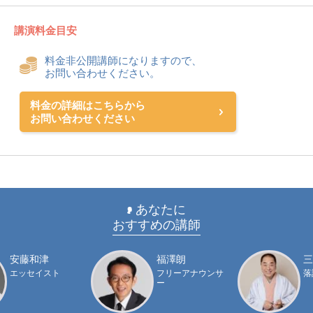
講演料金目安
料金非公開講師になりますので、
お問い合わせください。
料金の詳細はこちらから
お問い合わせください
あなたに
おすすめの講師
安藤和津
福澤朗
三
エッセイスト
フリーアナウンサ
落
ー