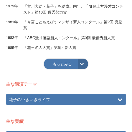
1979年
「宮川大助・花子」を結成。同年、「NHK上方漫才コンテ
スト」第10回 優秀努力賞
1981年
「今宮こどもえびすマンザイ新人コンクール」第2回 奨励
賞
1982年
「ABC漫才落語新人コンクール」第3回 最優秀新人賞
1985年
「花王名人大賞」第6回 新人賞
1986年
「日本放送演芸大賞」第15回 優秀賞、「大阪府民劇場賞」
奨励賞
もっとみる
1987年
「上方お笑い大賞」第16回 金賞、「上方漫才大賞」第22回
大賞
主な講演テーマ
2011年
「文化庁芸術選奨」平成22年度 第61回 文部科学大臣賞 大
衆芸能部門
花子のいきいきライフ
2018年
紫綬褒章受章
【観光大使】
生駒市ふるさと広報大使
主な実績