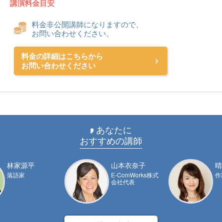
講演料金目安
料金非公開講師になりますので、
お問い合わせください。
料金の詳細はこちらから
お問い合わせください
あなたに
おすすめの講師
林家源平
山本衣奈子
晴
落語家
E-ComWorks株式
作
会社代表