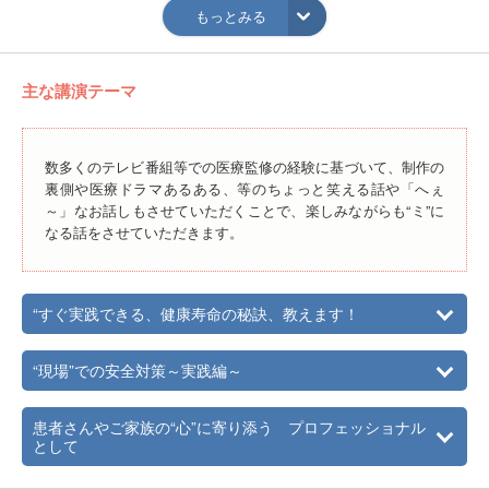
もっとみる
【所有資格】 看護師免許、救急救命士、医療コーディネー
ター、愛玩動物飼養管理士、臨床実習指導認定看護師 な
ど 【所属団体】日本看護協会、日本サイコオンコロジー学
主な講演テーマ
会、日本医学ジャーナリスト協会 など
数多くのテレビ番組等での医療監修の経験に基づいて、制作の
裏側や医療ドラマあるある、等のちょっと笑える話や「へぇ
～」なお話しもさせていただくことで、楽しみながらも“ミ”に
なる話をさせていただきます。
“すぐ実践できる、健康寿命の秘訣、教えます！
“現場”での安全対策～実践編～
患者さんやご家族の“心”に寄り添う プロフェッショナル
として