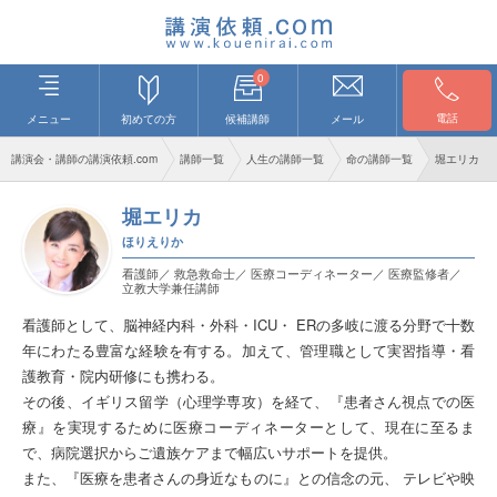
0
電話
メニュー
初めての方
候補講師
メール
講演会・講師の講演依頼.com
講師一覧
人生の講師一覧
命の講師一覧
堀エリカ
堀エリカ
ほりえりか
看護師／ 救急救命士／ 医療コーディネーター／ 医療監修者／
立教大学兼任講師
看護師として、脳神経内科・外科・ICU・ ERの多岐に渡る分野で十数
年にわたる豊富な経験を有する。加えて、管理職として実習指導・看
護教育・院内研修にも携わる。
その後、イギリス留学（心理学専攻）を経て、『患者さん視点での医
療』を実現するために医療コーディネーターとして、現在に至るま
で、病院選択からご遺族ケアまで幅広いサポートを提供。
また、『医療を患者さんの身近なものに』との信念の元、 テレビや映