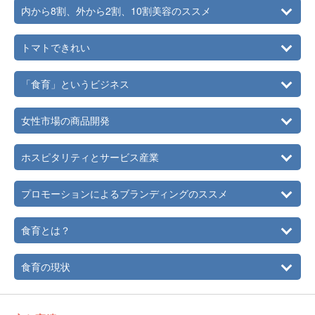
ードビジネスブラッシュアップ講座開発及びフードジャン
内から8割、外から2割、10割美容のススメ
ル監修を務める。
2010年
「頭のよい子が育つデパート」店長、日本オリーブオイル
トマトできれい
ソムリエ協会 プログラムディレクター就任。米国ATO運営
サイト“myFood.jp”チーフエディターから編集長就任。ハー
「食育」というビジネス
バル・フード・マイスター資格試験認定講座 「食のハー
ブ」テキスト監修。 ヒューマンアカデミー、進学塾ヒュー
マンを はじめ、学校法人、行政団体、カルチャーセンター
女性市場の商品開発
向けに食育セミナー、 受験合格セミナー、 美容セミナーな
ど多数講演。月刊イベントレポートの各界著名人の講師事
例一覧に食育講師として紹介される。著書『合格への食
ホスピタリティとサービス産業
卓』は中学進学予備校 日能研首都圏・東海地区全校、進研
ゼミ、明光義塾、TAC、帰国便利帳（各国日本大使館にて
プロモーションによるブランディングのススメ
配布）などで多数紹介。薬膳粥などFANCL発芽玄米商品の
開発・監修もつとめる。フードおよびビューティと二つの
業界において講演、執筆・監修、雑誌・ラジオ等登場、商
食育とは？
品開発、販促・PR・ブランディング戦略、店舗展開など多
方面にて活躍中。
食育の現状