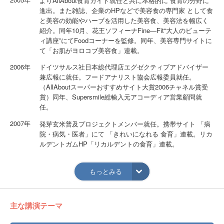
よりAllAbout食育ガイド就任と共に本格的に 食育の分野に
進出。また雑誌、企業のHPなどで美容食の専門家 として食
と美容の効能やハーブを活用した美容食、美容法を幅広く
紹介。同年10月、花王ソフィーナFine―Fit“大人のビューテ
ィ講座”にてFoodコーナーを監修。同年、美容専門サイトに
て「お肌がヨロコブ美容食」連載。
2006年
ドイツサルス社日本総代理店エグゼクティブアドバイザー
兼広報に就任。フードアナリスト協会広報委員就任。
（AllAboutスーパーおすすめサイト大賞2006チャネル賞受
賞）同年、Supersmile総輸入元アコーディア営業顧問就
任。
2007年
発芽玄米普及プロジェクトメンバー就任。携帯サイト 「病
院・病気・医者」にて 「きれいになれる 食育」連載。リカ
ルデントガムHP「リカルデントの食育」連載。
2008年
サンケイリビング教育誌「エコリ」にてレシピ連載。
AlluxeWebにて 「Graceful Epicurean 美食の品格 」連載。
もっとみる
米国ATO運営 サイト“myFood．jp”チーフエディター就任。
その後、編集長。
主な講演テーマ
2009年
Myfood．jpにて｢キレイの食育｣、リクルートLujoメールマ
ガジンにて｢キレイのネタ帳｣連載。ライブカレッジにてフ