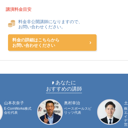
講演料金目安
料金非公開講師になりますので、
お問い合わせください。
料金の詳細はこちらから
お問い合わせください
あなたに
おすすめの講師
山本衣奈子
奥村幸治
土
E-ComWorks株式
ベースボールスピ
株
会社代表
リッツ代表
エ
イ
デ
営