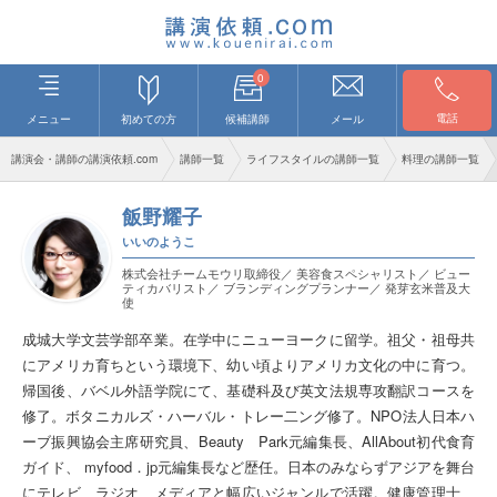
0
電話
メニュー
初めての方
候補講師
メール
講演会・講師の講演依頼.com
講師一覧
ライフスタイルの講師一覧
料理の講師一覧
飯野耀子
いいのようこ
株式会社チームモウリ取締役／ 美容食スペシャリスト／ ビュー
ティカバリスト／ ブランディングプランナー／ 発芽玄米普及大
使
成城大学文芸学部卒業。在学中にニューヨークに留学。祖父・祖母共
にアメリカ育ちという環境下、幼い頃よりアメリカ文化の中に育つ。
帰国後、バベル外語学院にて、基礎科及び英文法規専攻翻訳コースを
修了。ボタニカルズ・ハーバル・トレー二ング修了。NPO法人日本ハ
ーブ振興協会主席研究員、Beauty Park元編集長、AllAbout初代食育
ガイド、 myfood．jp元編集長など歴任。日本のみならずアジアを舞台
にテレビ、ラジオ、メディアと幅広いジャンルで活躍。健康管理士、