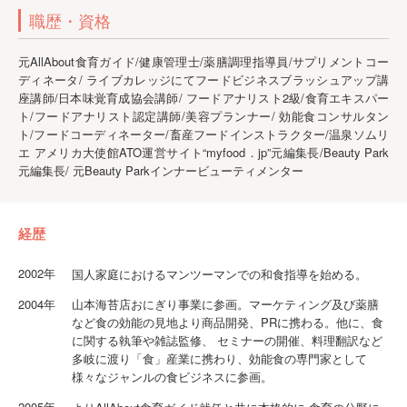
職歴・資格
元AllAbout食育ガイド/健康管理士/薬膳調理指導員/サプリメントコー
ディネータ/ ライブカレッジにてフードビジネスブラッシュアップ講
座講師/日本味覚育成協会講師/ フードアナリスト2級/食育エキスパー
ト/フードアナリスト認定講師/美容プランナー/ 効能食コンサルタン
ト/フードコーディネーター/畜産フードインストラクター/温泉ソムリ
エ アメリカ大使館ATO運営サイト“myfood．jp”元編集長/Beauty Park
元編集長/ 元Beauty Parkインナービューティメンター
経歴
2002年
国人家庭におけるマンツーマンでの和食指導を始める。
2004年
山本海苔店おにぎり事業に参画。マーケティング及び薬膳
など食の効能の見地より商品開発、PRに携わる。他に、食
に関する執筆や雑誌監修、 セミナーの開催、料理翻訳など
多岐に渡り「食」産業に携わり、効能食の専門家として
様々なジャンルの食ビジネスに参画。
2005年