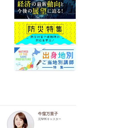
牛窪万里子
元NHKキャスター