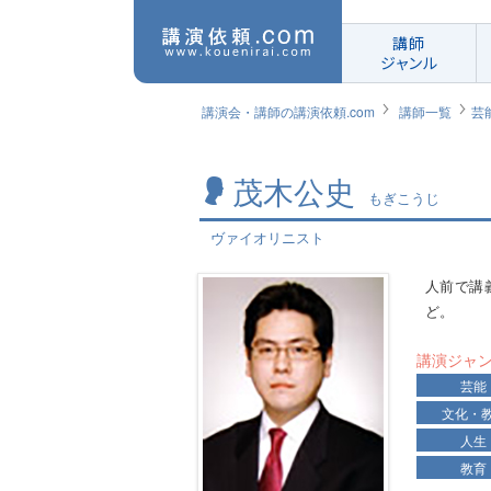
講師
ジャンル
講演会・講師の講演依頼.com
講師一覧
芸
茂木公史
もぎこうじ
ヴァイオリニスト
人前で講
ど。
講演ジャ
芸能
文化・
人生
教育