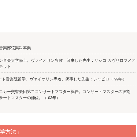
音楽部弦楽科卒業
ン音楽大学修士。ヴァイオリン専攻 師事した先生：サシコ.ガヴリロフ／ア
テット
アード音楽院留学。ヴァイオリン専攻。師事した先生：シャピロ（ 99年）
ニカー交響楽団第二コンサートマスター就任。コンサートマスターの役割
サートマスターの補佐。（ 03年）
学方法」