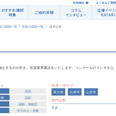
利用規約
よくあるご質問
おすすめ講師
コラム
主催イベン
ご成約実績
特集
インタビュー
KATARI
能の講師一覧
音楽の講師一覧
茂木公史
義をするのが好き。音楽業界裏話をいたします。コンクールのインチキな
ンル
出身・ゆかり
音楽
東京都
兵庫県
山形県
教養
芸術
専門分野
経験・体験談
音楽。
学力向上・受験