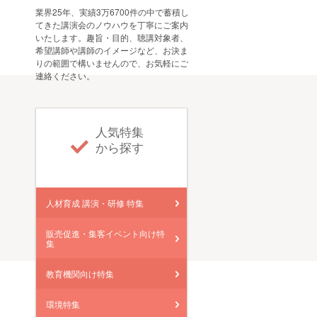
業界25年、実績3万6700件の中で蓄積し
てきた講演会のノウハウを丁寧にご案内
いたします。趣旨・目的、聴講対象者、
希望講師や講師のイメージなど、お決ま
りの範囲で構いませんので、お気軽にご
連絡ください。
人気特集
から探す
人材育成 講演・研修 特集
販売促進・集客イベント向け特
集
教育機関向け特集
環境特集