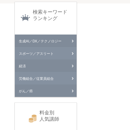
検索キーワード
ランキング
生成AI／DX／テクノロジー
スポーツ／アスリート
経済
労働組合／従業員組合
がん／癌
料金別
人気講師