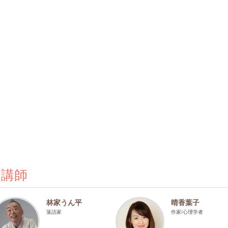
の講師
林家うん平
晴香葉子
落語家
作家/心理学者