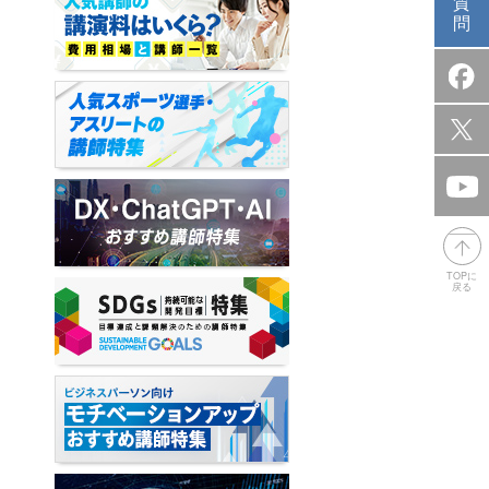
質
問
TOPに
戻る