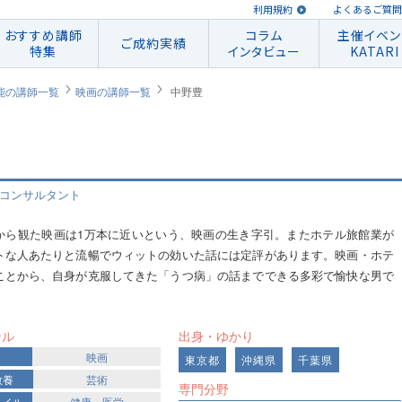
利用規約
よくあるご質問
おすすめ講師
コラム
主催イベン
ご成約実績
特集
インタビュー
KATARI
能の講師一覧
映画の講師一覧
中野豊
 コンサルタント
から観た映画は1万本に近いという、映画の生き字引。またホテル旅館業が
トな人あたりと流暢でウィットの効いた話には定評があります。映画・ホテ
ことから、自身が克服してきた「うつ病」の話までできる多彩で愉快な男で
ンル
出身・ゆかり
映画
東京都
沖縄県
千葉県
教養
芸術
専門分野
タイル
健康・医学