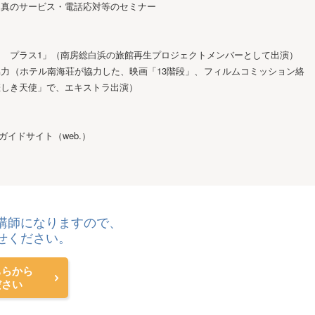
：真のサービス・電話応対等のセミナー
 プラス1」（南房総白浜の旅館再生プロジェクトメンバーとして出演）
力（ホテル南海荘が協力した、映画「13階段」、フィルムコミッション絡
悲しき天使」で、エキストラ出演）
画ガイドサイト（web.）
講師になりますので、
せください。
ちらから
ださい