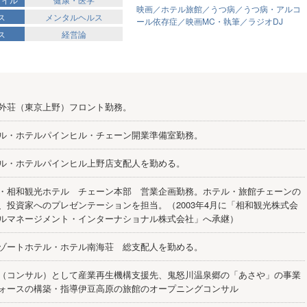
映画／ホテル旅館／うつ病／うつ病・アルコ
ス
メンタルヘルス
ール依存症／映画MC・執筆／ラジオDJ
ス
経営論
外荘（東京上野）フロント勤務。
ル・ホテルパインヒル・チェーン開業準備室勤務。
ル・ホテルパインヒル上野店支配人を勤める。
・相和観光ホテル チェーン本部 営業企画勤務。ホテル・旅館チェーンの
、投資家へのプレゼンテーションを担当。（2003年4月に「相和観光株式会
ルマネージメント・インターナショナル株式会社」へ承継）
ゾートホテル・ホテル南海荘 総支配人を勤める。
（コンサル）として産業再生機構支援先、鬼怒川温泉郷の「あさや」の事業
ォースの構築・指導伊豆高原の旅館のオープニングコンサル