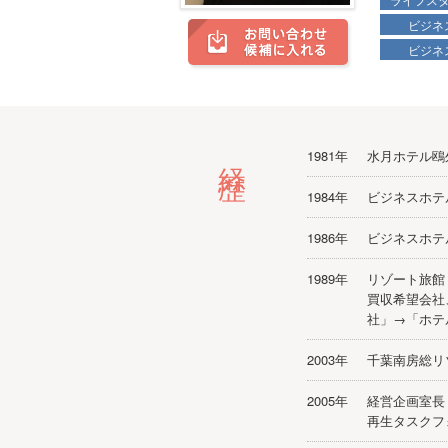
ビジネ
ビジネ
経歴
1981年
水月ホテル鴎
1984年
ビジネスホテ
1986年
ビジネスホテ
1989年
リゾート旅館
買収希望会社
社」→「ホテ
2003年
千葉南房総リ
2005年
経営企画室長
再生タスクフ