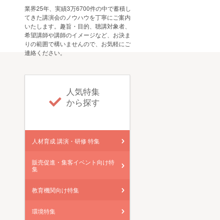
業界25年、実績3万6700件の中で蓄積し
てきた講演会のノウハウを丁寧にご案内
いたします。趣旨・目的、聴講対象者、
希望講師や講師のイメージなど、お決ま
りの範囲で構いませんので、お気軽にご
連絡ください。
人気特集
から探す
人材育成 講演・研修 特集
販売促進・集客イベント向け特
集
教育機関向け特集
環境特集