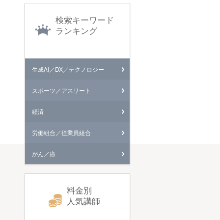
検索キーワード
ランキング
生成AI／DX／テクノロジー
スポーツ／アスリート
経済
労働組合／従業員組合
がん／癌
料金別
人気講師