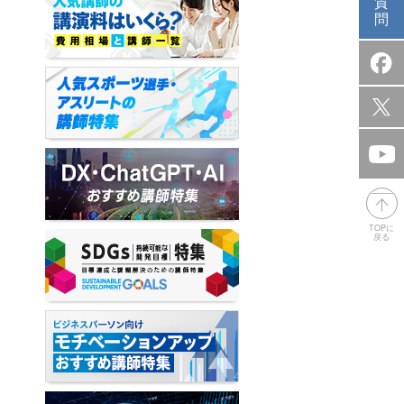
質
問
TOPに
戻る