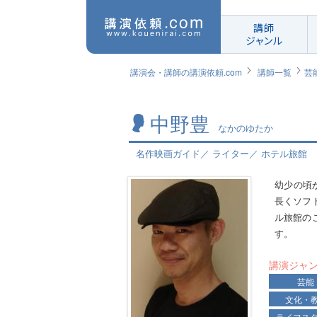
講師
ジャンル
講演会・講師の講演依頼.com
講師一覧
芸
中野豊
なかのゆたか
名作映画ガイド／ ライター／ ホテル旅館
幼少の頃
長くソフ
ル旅館の
す。
講演ジャ
芸能
文化・
ライフス