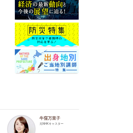
牛窪万里子
元NHKキャスター