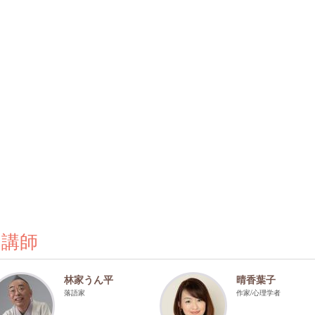
の講師
林家うん平
晴香葉子
落語家
作家/心理学者