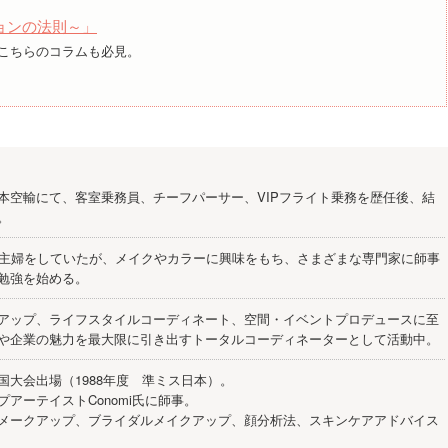
ョンの法則～」
こちらのコラムも必見。
本空輸にて、客室乗務員、チーフパーサー、VIPフライト乗務を歴任後、結
社。
業主婦をしていたが、メイクやカラーに興味をもち、さまざまな専門家に師事
勉強を始める。
アップ、ライフスタイルコーディネート、空間・イベントプロデュースに至
や企業の魅力を最大限に引き出すトータルコーディネーターとして活動中。
国大会出場（1988年度 準ミス日本）。
プアーテイストConomi氏に師事。
メークアップ、ブライダルメイクアップ、顔分析法、スキンケアアドバイス