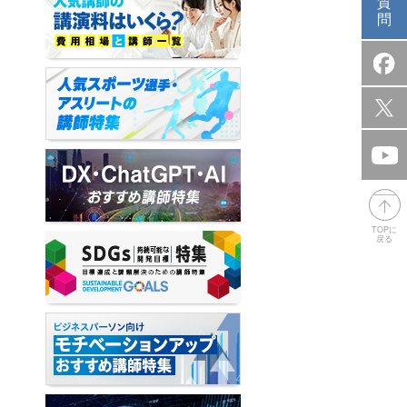
質
問
TOPに
戻る