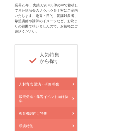
業界25年、実績3万6700件の中で蓄積し
てきた講演会のノウハウを丁寧にご案内
いたします。趣旨・目的、聴講対象者、
希望講師や講師のイメージなど、お決ま
りの範囲で構いませんので、お気軽にご
連絡ください。
人気特集
から探す
人材育成 講演・研修 特集
販売促進・集客イベント向け特
集
教育機関向け特集
環境特集