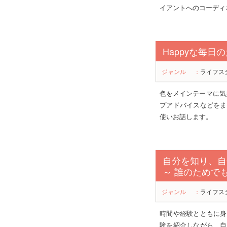
イアントへのコーディ
Happyな毎
ジャンル
：
ライフス
色をメインテーマに気持
プアドバイスなどをま
使いお話します。
自分を知り、自
～ 誰のためで
ジャンル
：
ライフス
時間や経験とともに身
験を紹介しながら、自