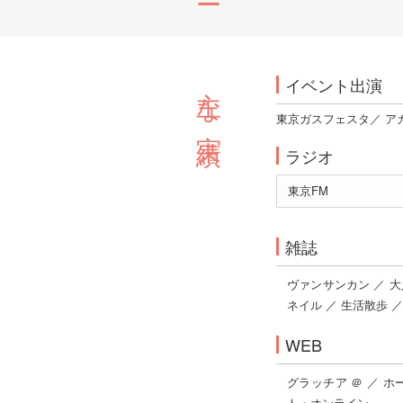
主な実績
イベント出演
東京ガスフェスタ
／
ア
ラジオ
東京FM
雑誌
ヴァンサンカン
／
大
ネイル
／
生活散歩
／
WEB
グラッチア ＠
／
ホ
ト・オンライン