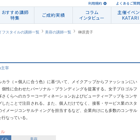
利用規約
よくあるご質問
おすすめ講師
コラム
主催イベン
ご成約実績
特集
インタビュー
KATARI
イフスタイルの講師一覧
美容の講師一覧
榊原貴子
e主宰
ルカラ（＝個人に合う色）に基づいて、メイクアップからファッションにい
、個性に合わせたパーソナル・ブランディングを提案する。女子プロゴルフ
峯さくらへのカラーコーディネーションおよびビューティーアップをコンサ
グしたことで注目される。また、個人だけでなく、接客・サービス業のスタ
のイメージコンサルティングを担当するなど、企業向けにも多数のコンサル
を行なっている。
ンル
タイル
美容