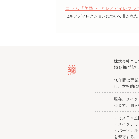
コラム「美塾 ～セルフディレクシ
セルフディレクションについて書かれた
経歴
株式会社全日
婚を期に退
10年間は専
し、本格的に
現在、メイク
るまで、個人
・ミス日本全
・メイクアッ
・パーソナル
を習得する。