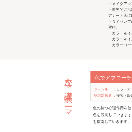
・メイクアッ
・世界的に活
アナート氏に
・ＮＹセレブ
習得。
・カラー＆イ
・カラー＆イ
・カラーコー
主な講演テーマ
色でアプローチ
ジャンル
：
カラーア
聴講対象者
：
接客・販
色の持つ心理作用を使
色を説明していきます
を指南していきます。