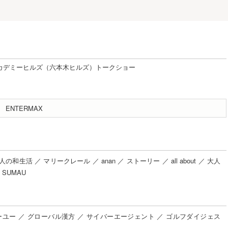
カデミーヒルズ（六本木ヒルズ）トークショー
ENTERMAX
人の和生活
／
マリークレール
／
anan
／
ストーリー
／
all about
／
大人
SUMAU
ーユー
／
グローバル漢方
／
サイバーエージェント
／
ゴルフダイジェス