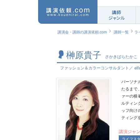
講師
ジャンル
講演会・講師の講演依頼.com
講師一覧
ラ
榊原貴子
さかきばらたかこ
ファッション＆カラーコンサルタント／ elf
パーソナ
たるまで
ァーの横
ルティン
ッフ向け
ティング
講演ジャ
ライフス