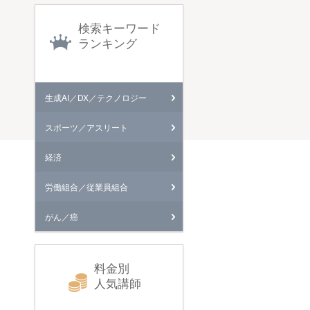
検索キーワード
ランキング
生成AI／DX／テクノロジー
スポーツ／アスリート
経済
労働組合／従業員組合
がん／癌
料金別
人気講師