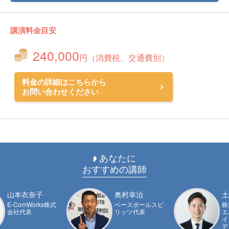
講演料金目安
240,000
円（消費税、交通費別）
料金の詳細はこちらから
お問い合わせください
あなたに
おすすめの講師
山本衣奈子
奥村幸治
土
E-ComWorks株式
ベースボールスピ
株
会社代表
リッツ代表
エ
イ
デ