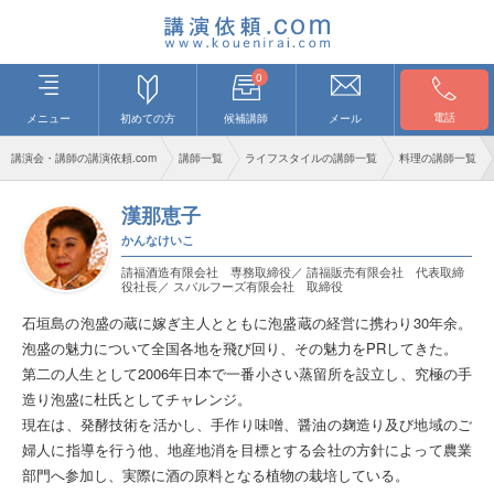
0
電話
メニュー
初めての方
候補講師
メール
講演会・講師の講演依頼.com
講師一覧
ライフスタイルの講師一覧
料理の講師一覧
漢那恵子
かんなけいこ
請福酒造有限会社 専務取締役／ 請福販売有限会社 代表取締
役社長／ スバルフーズ有限会社 取締役
石垣島の泡盛の蔵に嫁ぎ主人とともに泡盛蔵の経営に携わり30年余。
泡盛の魅力について全国各地を飛び回り、その魅力をPRしてきた。
第二の人生として2006年日本で一番小さい蒸留所を設立し、究極の手
造り泡盛に杜氏としてチャレンジ。
現在は、発酵技術を活かし、手作り味噌、醤油の麹造り及び地域のご
婦人に指導を行う他、地産地消を目標とする会社の方針によって農業
部門へ参加し、実際に酒の原料となる植物の栽培している。