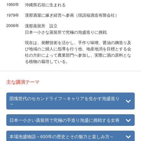
1950年
沖縄県石垣に生まれる
1979年
漢那酒屋に嫁ぎ経営へ参画（現請福酒造有限会社）
2006年
漢那蒸留所 設立
日本一小さな蒸留所で究極の泡盛造りに挑戦
現在は、発酵技術を活かし、手作り味噌、醤油の麹造り及
び地域のご婦人に指導を行う他、地産地消を目標とする会
社の方針によって農業部門へ参加し、実際に酒の原料とな
る植物の栽培している。
主な講演テーマ
団塊世代のセカンドライフ～キャリアを生かす泡盛造り
～
日本一小さい蒸留所で究極の手造り泡盛に挑戦する女将
本場泡盛物語～600年の歴史とその魅力と楽しみ方～