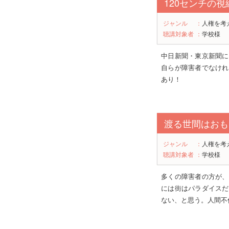
120センチの視
ジャンル
：
人権を考
聴講対象者
：
学校様
中日新聞・東京新聞に
自らが障害者でなけれ
あり！
渡る世間はおも
ジャンル
：
人権を考
聴講対象者
：
学校様
多くの障害者の方が、
には街はパラダイスだ
ない、と思う。人間不