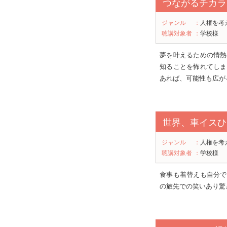
つながるチカラ
ジャンル
：
人権を考
聴講対象者
：
学校様
夢を叶えるための情熱
知ることを怖れてしま
あれば、可能性も広が
世界、車イスひ
ジャンル
：
人権を考
聴講対象者
：
学校様
食事も着替えも自分で
の旅先での笑いあり驚