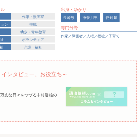
ンル
出身・ゆかり
作家・漫画家
長崎県
神奈川県
愛知県
ション
挑戦
専門分野
幼少・青年教育
作家／障害者／人権／福祉／子育て
福祉
ボランティア
福祉
介護・福祉
ム、インタビュー、お役立ち～
乱万丈な日々をつづる中村勝雄の