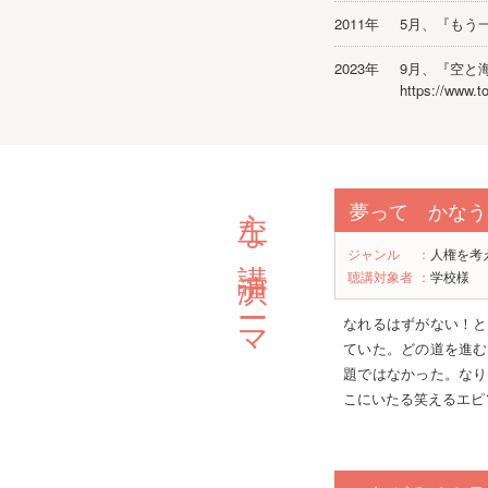
2011年
5月、『もう
2023年
9月、『空と
https://www.t
主な講演テーマ
夢って かなう
ジャンル
：
人権を考
聴講対象者
：
学校様
なれるはずがない！と
ていた。どの道を進む
題ではなかった。なり
こにいたる笑えるエピ