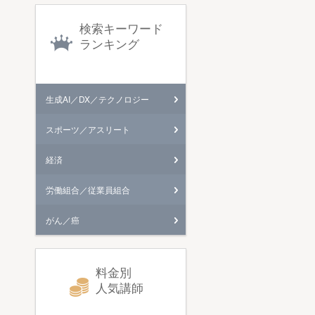
検索キーワード
ランキング
生成AI／DX／テクノロジー
スポーツ／アスリート
経済
労働組合／従業員組合
がん／癌
料金別
人気講師