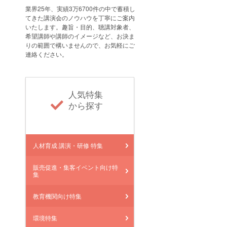
業界25年、実績3万6700件の中で蓄積し
てきた講演会のノウハウを丁寧にご案内
いたします。趣旨・目的、聴講対象者、
希望講師や講師のイメージなど、お決ま
りの範囲で構いませんので、お気軽にご
連絡ください。
人気特集
から探す
人材育成 講演・研修 特集
販売促進・集客イベント向け特
集
教育機関向け特集
環境特集