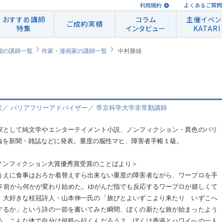
利用規約
よくあるご質問
おすすめ講師
コラム
主催イベン
ご成約実績
特集
インタビュー
KATARI
能の講師一覧
作家・漫画家の講師一覧
中村勝雄
／ バリアフリーアドバイザー／ 帝京科学大学非常勤講師
家として純文学やエンターテイメント小説、ノンフィクション・異色のバリ
論を新聞・雑誌などに発表。重度の脳性マヒ、障害者手帳１級。
ノンフィクション大賞優秀賞受賞のことばより＞
うえに食事はおろか着替えすら出来ない重度の障害者ながら、ワープロを手
5年前から何かが変わり始めた。ゆがんだ指でも反応するワープロが嬉しくて
、大好きな桂冠詩人・山本伸一氏の「旅びとよいずこより来たり いずこへ
するか」という詩の一節を書いてみた瞬間、ぼくの新たな旅が始まったよう
る。こんな体で自分は何処へ行くんだろう？…ぼくは香港とハワイへの一人