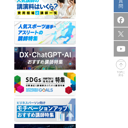
質
問
TOPに
戻る