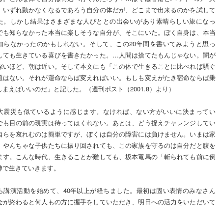
。いずれ動かなくなるであろう自分の体だが、どこまで出来るのかを試して
た。しかし結果はさまざまな人びととの出会いがあり素晴らしい旅になっ
でも知らなかった本当に楽しそうな自分が、そこにいた。ぼく自身は、本当
知らなかったのかもしれない。そして、この20年間を書いてみようと思っ
しても生きている喜びを書きたかった。…人間は捨てたもんじゃない。闇が
深いほど、朝は近い。そして本文にも「この体で生きることに比べれば騒ぐ
題はない。それが運命ならば変えればいい。もしも変えがたき宿命ならば乗
まえばいいのだ」と記した。（週刊ポスト（2001.8）より）
大震災も似ているように感じます。なければ、ない方がいいに決まってい
でも目の前の現実は待ってはくれない。あとは、どう捉えチャレンジしてい
自らを哀れむのは簡単ですが、ぼくは自分の障害には負けません。いまは家
、やんちゃな子供たちに振り回されても、この家族を守るのは自分だと腹を
ます。こんな時代、生きることが難しても、坂本竜馬の「斬られても前に倒
神で生きていきます。
ら講演活動を始めて、40年以上が経ちました。最初は固い表情のみなさん
会が終わると何人もの方に握手をしていただき、明日への活力をいただいて