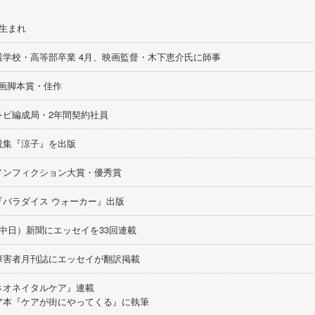
県生まれ
護学校・高等部卒業 4月、映画監督・木下恵介氏に師事
映画脚本賞・佳作
レビ編成局・2年間契約社員
説集『涼子』を出版
ノンフィクション大賞・優秀賞
『パラダイス ウォーカー』出版
（中日）新聞にエッセイを33回連載
障害者月刊誌にエッセイが翻訳掲載
ネオネイタルケア』連載
ア本『ケアが街にやってくる』に執筆