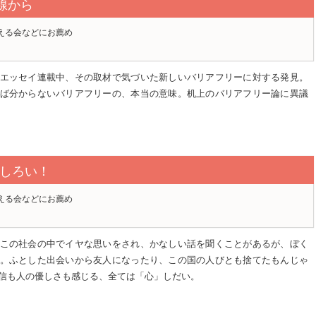
線から
える会などにお薦め
エッセイ連載中、その取材で気づいた新しいバリアフリーに対する発見。
ば分からないバリアフリーの、本当の意味。机上のバリアフリー論に異議
しろい！
える会などにお薦め
この社会の中でイヤな思いをされ、かなしい話を聞くことがあるが、ぼく
。ふとした出会いから友人になったり、この国の人びとも捨てたもんじゃ
信も人の優しさも感じる、全ては「心」しだい。