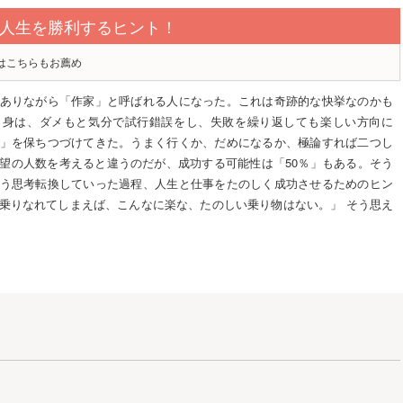
人生を勝利するヒント！
はこちらもお薦め
ありながら「作家」と呼ばれる人になった。これは奇跡的な快挙なのかも
自身は、ダメもと気分で試行錯誤をし、失敗を繰り返しても楽しい方向に
」を保ちつづけてきた。うまく行くか、だめになるか、極論すれば二つし
望の人数を考えると違うのだが、成功する可能性は「50％」もある。そう
う思考転換していった過程、人生と仕事をたのしく成功させるためのヒン
乗りなれてしまえば、こんなに楽な、たのしい乗り物はない。」 そう思え