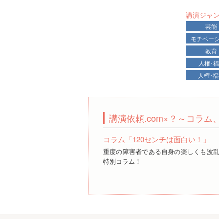
講演ジャ
芸能
モチベー
教育
人権･
人権･
講演依頼.com×？～コラ
コラム「120センチは面白い！」
重度の障害者である自身の楽しくも波
特別コラム！