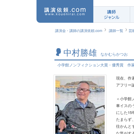
講師
ジャンル
講演会・講師の講演依頼.com
講師一覧
芸
中村勝雄
なかむらかつお
小学館ノンフィクション大賞・優秀賞 作家
現在、作
アフリー
＜小学館
車イスの
にした1
たまらず
往かんと
な気がす