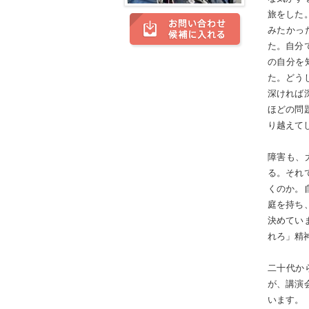
旅をした
みたかっ
た。自分
の自分を
た。どう
深ければ
ほどの問
り越えてし
障害も、
る。それ
くのか。
庭を持ち
決めてい
れろ」精
二十代か
が、講演
います。