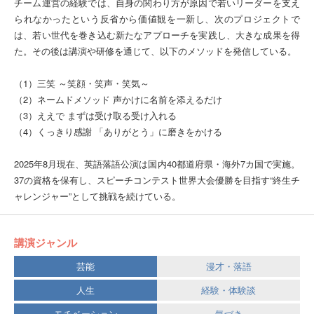
チーム運営の経験では、自身の関わり方が原因で若いリーダーを支え
られなかったという反省から価値観を一新し、次のプロジェクトで
は、若い世代を巻き込む新たなアプローチを実践し、大きな成果を得
た。その後は講演や研修を通じて、以下のメソッドを発信している。
（1）三笑 ～笑顔・笑声・笑気～
（2）ネームドメソッド 声かけに名前を添えるだけ
（3）ええで まずは受け取る受け入れる
（4）くっきり感謝 「ありがとう」に磨きをかける
2025年8月現在、英語落語公演は国内40都道府県・海外7カ国で実施。
37の資格を保有し、スピーチコンテスト世界大会優勝を目指す“終生チ
ャレンジャー”として挑戦を続けている。
講演ジャンル
芸能
漫才・落語
人生
経験・体験談
モチベーション
気づき