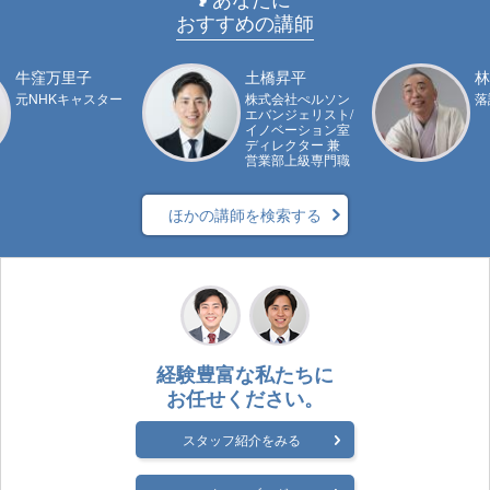
おすすめの講師
牛窪万里子
土橋昇平
林
元NHKキャスター
株式会社ぺルソン
落
エバンジェリスト/
イノベーション室
ディレクター 兼
営業部上級専門職
ほかの講師を検索する
経験豊富な私たちに
お任せください。
スタッフ紹介をみる