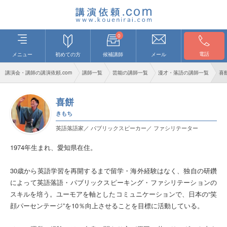
0
電話
メニュー
初めての方
候補講師
メール
講演会・講師の講演依頼.com
講師一覧
芸能の講師一覧
漫才・落語の講師一覧
喜
喜餅
きもち
英語落語家／ パブリックスピーカー／ ファシリテーター
1974年生まれ、愛知県在住。
30歳から英語学習を再開するまで留学・海外経験はなく、独自の研鑽
によって英語落語・パブリックスピーキング・ファシリテーションの
スキルを培う。ユーモアを軸としたコミュニケーションで、日本の“笑
顔パーセンテージ”を10％向上させることを目標に活動している。