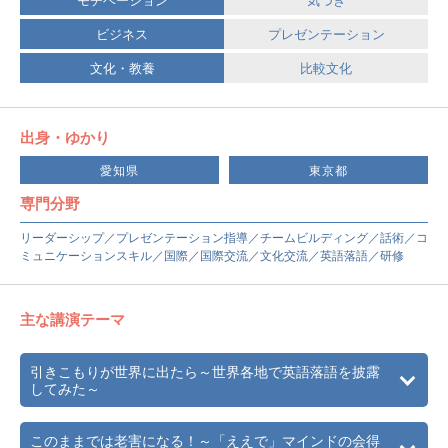
ビジネス
プレゼンテーション
文化・教養
比較文化
出身・ゆかり
愛知県
東京都
専門分野
リーダーシップ／プレゼンテーション指導／チームビルディング／話術／コ
ミュニケーションスキル／国際／国際交流／文化交流／英語落語／研修
主な講演テーマ
引きこもりが世界に出たら～世界各地で英語落語を披露
してみた～
このままでは老害になる！～「ええで」マインドの会得