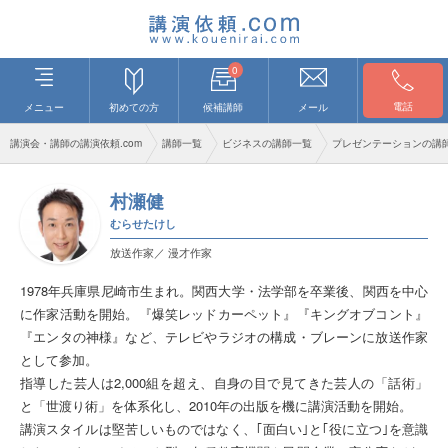
0
電話
メニュー
初めての方
候補講師
メール
講演会・講師の講演依頼.com
講師一覧
ビジネスの講師一覧
プレゼンテーションの講
村瀬健
むらせたけし
放送作家／ 漫才作家
1978年兵庫県尼崎市生まれ。関西大学・法学部を卒業後、関西を中心
に作家活動を開始。『爆笑レッドカーペット』『キングオブコント』
『エンタの神様』など、テレビやラジオの構成・ブレーンに放送作家
として参加。
指導した芸人は2,000組を超え、自身の目で見てきた芸人の「話術」
と「世渡り術」を体系化し、2010年の出版を機に講演活動を開始。
講演スタイルは堅苦しいものではなく、｢面白い｣と｢役に立つ｣を意識