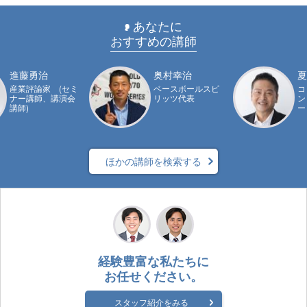
あなたに
おすすめの講師
進藤勇治
奥村幸治
夏
産業評論家 (セミ
ベースボールスピ
コ
ナー講師、講演会
リッツ代表
ン
講師)
ー
ほかの講師を検索する
経験豊富な私たちに
お任せください。
スタッフ紹介をみる