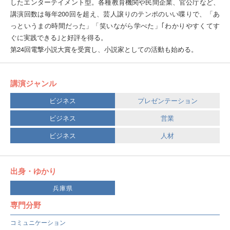
したエンターテイメント型。各種教育機関や民間企業、官公庁など、
講演回数は毎年200回を超え、芸人譲りのテンポのいい喋りで、「あ
っというまの時間だった」「笑いながら学べた」｢わかりやすくてす
ぐに実践できる｣と好評を得る。
第24回電撃小説大賞を受賞し、小説家としての活動も始める。
講演ジャンル
ビジネス
プレゼンテーション
ビジネス
営業
ビジネス
人材
出身・ゆかり
兵庫県
専門分野
コミュニケーション