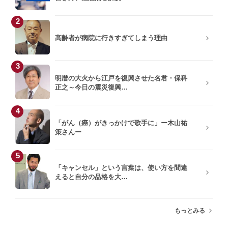
2
高齢者が病院に行きすぎてしまう理由
3
明暦の大火から江戸を復興させた名君・保科
正之～今日の震災復興…
4
「がん（癌）がきっかけで歌手に」ー木山祐
策さんー
5
「キャンセル」という言葉は、使い方を間違
えると自分の品格を大…
もっとみる