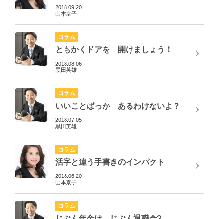
2018.09.20
山本京子
コラム
ともかくドアを 開けましょう！
2018.08.06
黒田英雄
コラム
いいことばっか あるわけないよ？
2018.07.05
黒田英雄
コラム
活字と違う手書きのインパクト
2018.06.20
山本京子
コラム
じぶん年金は、じぶん退職金?