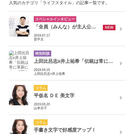
人気のカテゴリ「ライフスタイル」の記事一覧です。
スペシャルインタビュー
「全員（みんな）が主人公になれる世の中を作りたい」カリスマラッパー講演家「晋平太」さん1日密着取材！
2019.07.17
晋平太
特別対談
上田比呂志x井上祐希「伝統は常に革新によって守られる」
2019.04.15
上田比呂志×井上祐希
コラム
平仮名 ＤＥ 美文字
2019.03.20
山本京子
コラム
手書き文字で好感度アップ！