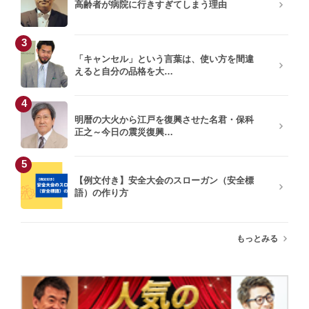
高齢者が病院に行きすぎてしまう理由
3
「キャンセル」という言葉は、使い方を間違
えると自分の品格を大…
4
明暦の大火から江戸を復興させた名君・保科
正之～今日の震災復興…
5
【例文付き】安全大会のスローガン（安全標
語）の作り方
もっとみる