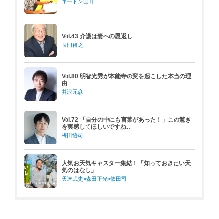
キートン山田
Vol.43 介護は妻への恩返し
長門裕之
Vol.80 明智光秀が本能寺の変を起こした本当の理
由
井沢元彦
Vol.72 「自分の中にも言葉があった！」この驚き
を実感してほしいですね…
梅田悟司
人気お天気キャスター集結！「知っておきたい天
気のはなし」
天達武史×森田正光×依田司