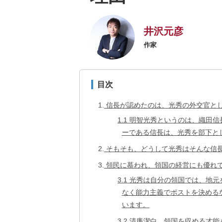
井沢元彦
作家
目次
1
信長が認めたのは、光秀の外交官と
1.1
明智光秀というのは、織田信
ーである信長は、光秀を部下と
2
そもそも、どうして光秀はそんな信
3
領民に慕われ、領国の経営にも優れ
3.1
光秀は自分の領国では、地元
なく能力主義でポストを決める
います。
3.2
清廉潔白、領国を収める才能