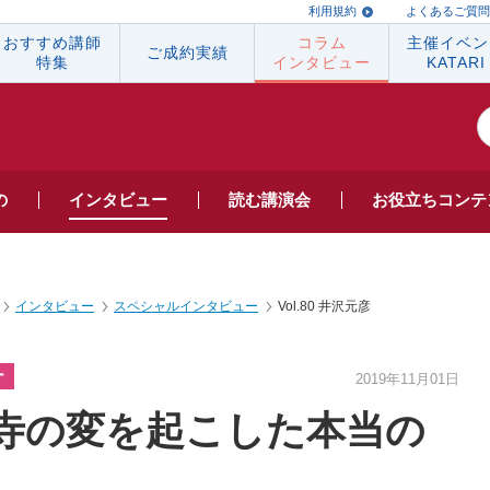
利用規約
よくあるご質問
おすすめ講師
コラム
主催イベン
ご成約実績
特集
インタビュー
KATARI
の
インタビュー
読む
講演会
お役立ち
コンテ
インタビュー
スペシャルインタビュー
Vol.80 井沢元彦
ー
2019年11月01日
寺の変を起こした本当の