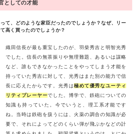
官としての才能
とって、どのような家臣だったのでしょうか？なぜ、リー
して高く買ったのでしょうか？
織田信長が最も重宝したのが、羽柴秀吉と明智光秀
でした。信長の無茶振りや無理難題、あるいは謀略
など、誰もできなかったことをやってしまう才能を
持っていた秀吉に対して、光秀はまた別の能力で信
長に応えたからです。光秀は
極めて優秀なユーティ
リティプレーヤー
でした。博学で、鉄砲についての
知識も持っていた。今でいうと、理工系才能です
ね。当時は鉄砲を扱うには、火薬の調合の知識が必
要で、それによってどのくらい弾が飛ぶかなどの計
算も求められました。戦国武将というのは、とにか