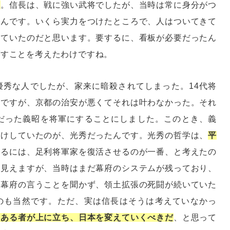
す
。信長は、戦に強い武将でしたが、当時は常に身分がつ
たんです。いくら実力をつけたところで、人はついてきて
っていたのだと思います。要するに、看板が必要だったん
ばすことを考えたわけですね。
優秀な人でしたが、家来に暗殺されてしまった。14代将
んですが、京都の治安が悪くてそれは叶わなかった。それ
んだった義昭を将軍にすることにしました。このとき、義
助けしていたのが、光秀だったんです。光秀の哲学は、
平
めるには、足利将軍家を復活させるのが一番、と考えたの
に見えますが、当時はまだ幕府のシステムが残っており、
も幕府の言うことを聞かず、領土拡張の死闘が続いていた
のも当然です。ただ、実は信長はそうは考えていなかっ
のある者が上に立ち、日本を変えていくべきだ
、と思って