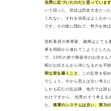
光秀に近づいたのだと思っていま
いて回った。所詮は田舎大名だっ
くれない。それを信長はよくわか
です。その陰に隠れて、勢力を伸
室町幕府の将軍家、義輝はとても
軍を四国から連れてこようとした
で、13代の弟で興福寺のお坊さ
昭がお坊さんから侍になるのを手
和な世を築くこと
。この乱世を収
でしょう。今から思えば古い考え
しかも応仁の乱以降、地方では誰
わけですから、光秀がそう考える
た。
将軍のシステムは古い、実力