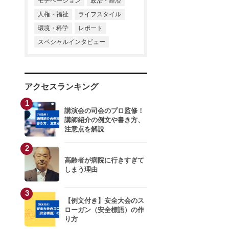
モチベーション
政治・経済
人権・福祉
ライフスタイル
環境・科学
レポート
スペシャルインタビュー
アクセスランキング
1
講演会の司会のプロ監修！
講師紹介の例文や書き方、
注意点を解説
2
高齢者が病院に行きすぎて
しまう理由
3
【例文付き】安全大会のス
ローガン（安全標語）の作
り方