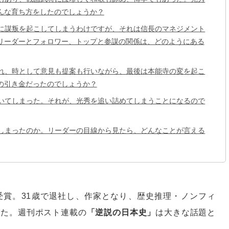
んな育ち方をしたのでしょうか？
に謀叛を起こしてしまうわけですが、それは信長のマネジメント
リーダーとフォロワー、トップと参謀の関係は、どのようにある
れ、時として意見も提案も行いながら、最後は本能寺の変を起こ
の引き金だったのでしょうか？
いてしまった。それが、光秀を追い詰めてしまうことになるので
しまったのか。リーダーの目線から見たら、どんなことが言える
受賞。31歳で退社し、作家となり、歴史推理・ノンフィ
きた。週刊ポスト連載の
「逆説の日本史」
は大きな話題と
た。