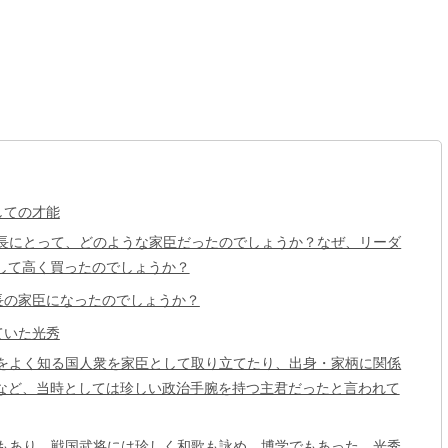
しての才能
長にとって、どのような家臣だったのでしょうか？なぜ、リーダ
して高く買ったのでしょうか？
長の家臣になったのでしょうか？
ていた光秀
をよく知る国人衆を家臣として取り立てたり、出身・家柄に関係
など、当時としては珍しい政治手腕を持つ主君だったと言われて
もあり、戦国武将には珍しく和歌も詠め、博学でもあった。光秀