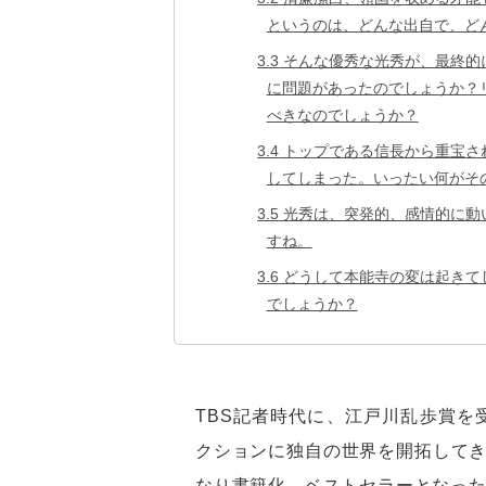
というのは、どんな出自で、ど
3.3
そんな優秀な光秀が、最終的
に問題があったのでしょうか？
べきなのでしょうか？
3.4
トップである信長から重宝さ
してしまった。いったい何がそ
3.5
光秀は、突発的、感情的に動
すね。
3.6
どうして本能寺の変は起きて
でしょうか？
TBS記者時代に、江戸川乱歩賞を
クションに独自の世界を開拓して
なり書籍化、ベストセラーとなっ