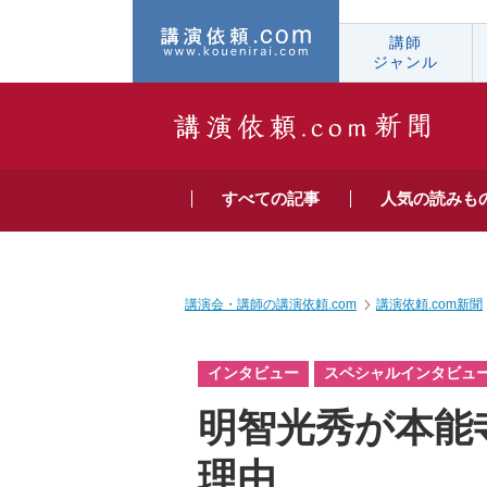
講師
ジャンル
すべての
記事
人気の
読みも
講演会・講師の講演依頼.com
講演依頼.com新聞
インタビュー
スペシャルインタビュ
明智光秀が本能
理由