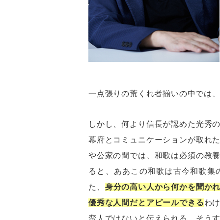
一点張りの荒くれ者揃いの中では
しかし、何より信長が認めた光秀
幕府とコミュニケーションが取れ
や公家の間では、和歌は必須の教
ると、ああこの和歌は古今和歌集
た、
身分の高い人から何かを聞か
優秀な人間だとアピールできる
わ
蛮人ではないと伝えられる。そう