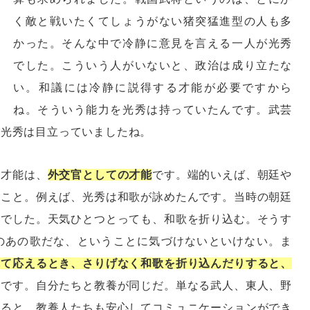
く敵と戦いたくてしょうがない猪突猛進型の人も多
かった。そんな中で冷静に意見を言える一人が光秀
でした。こういう人がいないと、政治は成り立たな
い。和議には冷静に説得する才能が必要ですから
ね。そういう能力を光秀は持っていたんです。武芸
、光秀は目立っていましたね。
の才能は、
外交官としての才能
です。端的いえば、朝廷や
たこと。例えば、光秀は和歌が詠めたんです。当時の朝廷
養でした。天気ひとつとっても、和歌を折り込む。そうす
のあの歌だな、ということに気づけないといけない。ま
れて応えるとき、さりげなく和歌を折り込んだりすると、
けです。自分たちと教養が同じだ。単なる武人、東人、野
すると、教養人たちも安心してコミュニケーションができ