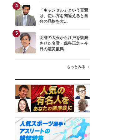
4
「キャンセル」という言葉
は、使い方を間違えると自
分の品格を大…
5
明暦の大火から江戸を復興
させた名君・保科正之～今
日の震災復興…
もっとみる